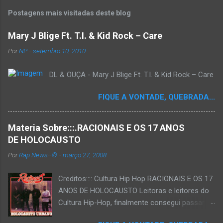
Postagens mais visitadas deste blog
Mary J Blige Ft. T.I. & Kid Rock – Care
Por
NP
-
setembro 10, 2010
DL & OUÇA - Mary J Blige Ft. T.I. & Kid Rock – Care
FIQUE A VONTADE, QUEBRADA...
Materia Sobre:::.RACIONAIS E OS 17 ANOS
DE HOLOCAUSTO
Por
Rap News--®
-
março 27, 2008
Creditos:::: Cultura Hip Hop RACIONAIS E OS 17
ANOS DE HOLOCAUSTO Leitoras e leitores do
Cultura Hip-Hop, finalmente consegui passar
para o disco rígido do computador um texto