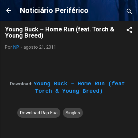
Pular para o conteúdo principal
Noticiário Periférico
Young Buck – Home Run (feat. Torch &
Young Breed)
Por
NP
-
agosto 21, 2011
Young Buck – Home Run (feat.
Download:
Torch & Young Breed)
Download Rap Eua
Singles
C
o