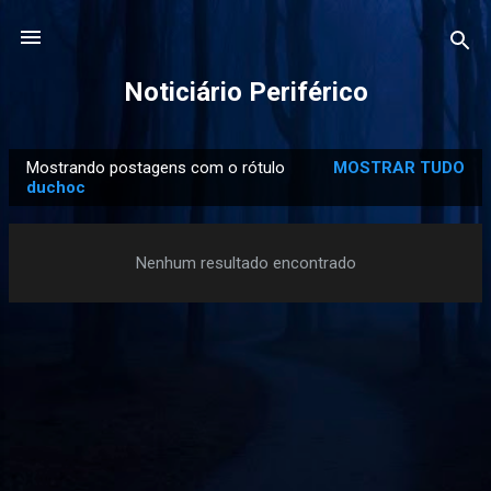
Pular para o conteúdo principal
Noticiário Periférico
Mostrando postagens com o rótulo
MOSTRAR TUDO
P
duchoc
o
s
Nenhum resultado encontrado
t
a
g
e
n
s