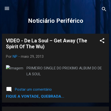
Pular para o conteúdo principal
Noticiário Periférico
VIDEO - De La Soul – Get Away (The
P
Spirit Of The Wu)
o
s
Por
NP
-
maio 29, 2013
t
a
PRIMEIRO SINGLE DO PROXIMO ALBUM DO DE
g
LA SOUL
e
n
Postar um comentário
s
FIQUE A VONTADE, QUEBRADA...