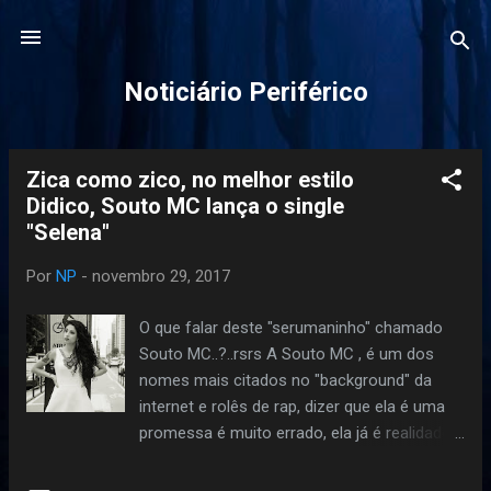
Pular para o conteúdo principal
Noticiário Periférico
Zica como zico, no melhor estilo
P
Didico, Souto MC lança o single
o
"Selena"
s
t
Por
NP
-
novembro 29, 2017
a
g
O que falar deste "serumaninho" chamado
e
Souto MC..?..rsrs A Souto MC , é um dos
n
nomes mais citados no "background" da
internet e rolês de rap, dizer que ela é uma
s
promessa é muito errado, ela já é realidade.
#SoltaoEPSouto Na noite de ontem a jovem
mc paulistana lançou o single "Selena". Sem