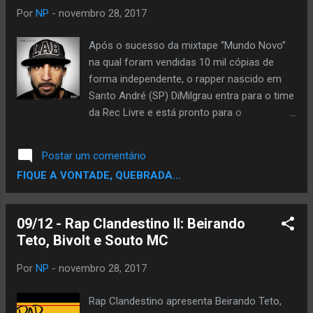
começar da hora, quem é o Rodrigo Brito
Por
NP
-
novembro 28, 2017
vulgo Buga ? R: Salve salve meu mano!
Muito obrigado pelo convite, sinto-me
Após o sucesso da mixtape “Mundo Novo”
lisonjeado pois admiro muito seu trabalho e
na qual foram vendidas 10 mil cópias de
de toda a sua equipe com o Noticiário
forma independente, o rapper nascido em
Periférico. Rodrigo Buga é um MC e
Santo André (SP) DiMilgrau entra para o time
professor de língua inglesa residente desde
da Rec Livre e está pronto para o
a infância na periferia de Campinas/SP e
lançamento de seu novo trabalho. Com 10
recentemente Hortolândia/SP. Trocando em
faixas, o álbum “P.N.P” está prevista para ser
Postar um comentário
miúdos: Sou também um desenhista
lançado em 2018. Preparando o público para
FIQUE A VONTADE, QUEBRADA...
amador... um músico amador...
o lançamento, DiMilgrau apresenta agora o
clipe de seu novo single “A Vida que Bate”.
Com beat trap, DiMilGrau fala sobre seus
09/12 - Rap Clandestino II: Beirando
conflitos e sua luta para se firmar na cena
Teto, Bivolt e Souto MC
do rap nacional e reflete sobre a vida e o que
dela pode tirar. A produção musical é
Por
NP
-
novembro 28, 2017
assinada por Sem (Família 4 Vidas/ Rec
Livre), o videoclipe por Rodrigo Chiocki e a
Rap Clandestino apresenta Beirando Teto,