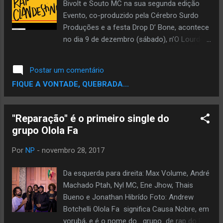
pós-produção por Luana Atanasio e Maique
Bivolt e Souto MC na sua segunda edição
Maia.
Evento, co-produzido pela Cérebro Surdo
Produções e a festa Drop D’ Bone, acontece
no dia 9 de dezembro (sábado), n’O Lourdes,
em São Paulo. No dia 9 de dezembro
(sábado), o rapper baiano Davzera, mais
Postar um comentário
conhecido como Beirando Teto, se
FIQUE A VONTADE, QUEBRADA...
apresenta pela primeira vez em São Paulo. O
show, co-produzido pela produtora
independente Cérebro Surdo Produções e o
"Reparação" é o primeiro single do
coletivo de festa de rap Drop D’ Bone,
grupo Olola Fa
acontecerá n’O Lourdes, casa localizada no
centro da capital paulista, a partir das 23h.
Por
NP
-
novembro 28, 2017
Para completar o line-up, a noite ainda
contará com as apresentações das MC’s
Da esquerda para direita: Max Volume, André
paulistanas Bivolt e Souto MC, além de DJ
Machado Ptah, Nyl MC, Ene Jhow, Thais
set dos membros da Drop. Com o intuito de
Bueno e Jonathan Hibrído Foto: Andrew
promover cada vez mais artistas
Botchelli Olola Fa significa Causa Nobre, em
independentes da cena do rap nacional, o
yorubá, e é o nome do grupo de rap do Rio