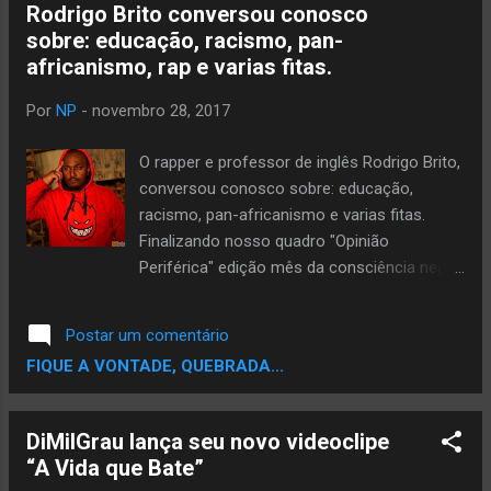
Rodrigo Brito conversou conosco
sobre: educação, racismo, pan-
africanismo, rap e varias fitas.
Por
NP
-
novembro 28, 2017
O rapper e professor de inglês Rodrigo Brito,
conversou conosco sobre: educação,
racismo, pan-africanismo e varias fitas.
Finalizando nosso quadro "Opinião
Periférica" edição mês da consciência negra,
entrevistamos o rapper e professor Rodrigo
Brito, vulgo Buga. Nesta entrevista o Buga
Postar um comentário
fala sobre: Racismo, Pan-africanismo, seu
FIQUE A VONTADE, QUEBRADA...
corre no rap, seu corre como educador e
varias fitas. Leia que a história do mano é
incrível e inspiradora, alem de ser uma leitura
DiMilGrau lança seu novo videoclipe
de grande aprendizado. Salve Buga, obrigado
“A Vida que Bate”
por aceitar participar da entrevista. Pra