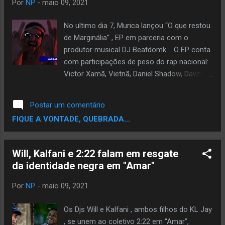
Por
NP
-
maio 09, 2021
gente não sabe que é sua, Cassiano alcance
seu devido respeito. Desde então o cantor
No ultimo dia 7, Murica lançou “O que restou
se estabelece como um dos grandes
de Marginália” , EP em parceria com o
cantores, compositores e percursores da
produtor musical DJ Beatdomk. O EP conta
Soul Music brasileira. Ao lado de Tim Maia,
com participações de peso do rap nacional:
Hyldon, Gerson King Combo e mais alguns, o
Victor Xamã, Vietnã, Daniel Shadow, Davzera
cantor se torna um dos pilares da música
além de uma produção de Iuri Rio Branco. “A
negra brasileira, percursor e difusor do Funk
Marginália foi movimento artístico e
Postar um comentário
Soul estadunidense no Brasil. Já é sabido
brasileiro nascido em 1968 que ficou
FIQUE A VONTADE, QUEBRADA...
que o cantor veio a falecer na última sexta-
conhecido pelo fato de seus agentes
feir...
sempre caminharem na contramão da arte
montada e regida pelas lógicas de mercado.
Will, Kalfani e 2:22 falam em resgate
Entre eles mestres como músicos, poetas,
da identidade negra em "Amar"
escritores, artistas com a bússola e as
obras virada para a contracultura, para a
Por
NP
-
maio 09, 2021
resistência, em defesa da liberdade” ,
comenta Murica. O EP conta também com
Os Djs Will e Kalfani , ambos filhos do KL Jay
um videoclipe da faixa “Kung fu de Rua” feat
, se unem ao coletivo 2:22 em “Amar”,