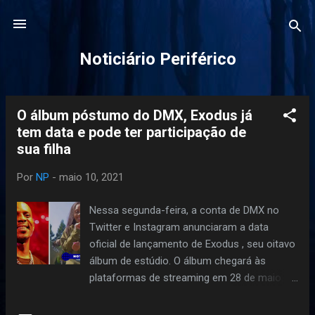
Pular para o conteúdo principal
Noticiário Periférico
O álbum póstumo do DMX, Exodus já
P
tem data e pode ter participação de
o
sua filha
s
t
Por
NP
-
maio 10, 2021
a
g
Nessa segunda-feira, a conta de DMX no
e
Twitter e Instagram anunciaram a data
n
oficial de lançamento de Exodus , seu oitavo
álbum de estúdio. O álbum chegará às
s
plataformas de streaming em 28 de maio. O
álbum terá produção executiva de Swizz
Beatz e será lançado pela Def Jam Records .