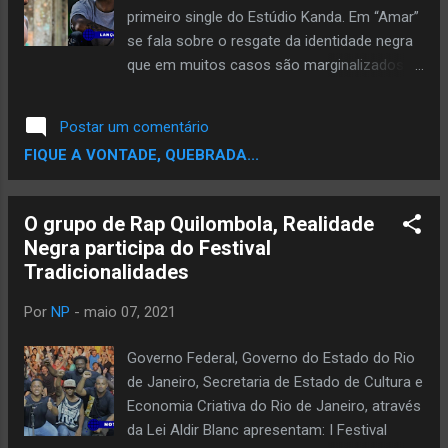
Vietnã dirigido pela produtora Giramundo
primeiro single do Estúdio Kanda. Em “Amar”
Filmes “A semelhança vai além do nome,
se fala sobre o resgate da identidade negra
nosso grito é pela arte e cultura á margem, á
que em muitos casos são marginalizados
margem da repressão, da aprovação e
pela sociedade que é estruturalmente
quando necessário á margem da lei. Como
racista. Nesse som os manos buscam
Postar um comentário
diria Helio Oiticica que representa nossa
passar uma mensagem sobre a importância
FIQUE A VONTADE, QUEBRADA...
revolta e sentimento quando diz "Seja
de olhar para o passado, onde seus
marginal, ...
ancestrais eram reis, rainhas, guerreiros,
guerreiras e uma infinidades de coisas.
O grupo de Rap Quilombola, Realidade
“Como isso percebesse a grandeza e a
Negra participa do Festival
força que existem, apesar de serem
Tradicionalidades
camufladas pela dor que sentimos
diariamente devido ao racismo, as
Por
NP
-
maio 07, 2021
discriminações e uma sociedade deturpada.
"Amar" denuncia e incentiva, alerta e
Governo Federal, Governo do Estado do Rio
reivindica tudo o que já é nosso”, completa
de Janeiro, Secretaria de Estado de Cultura e
DJ Will. A capa foi assinada pelo artista
Economia Criativa do Rio de Janeiro, através
OBERAS. O som é uma parceria do coletivo
da Lei Aldir Blanc apresentam: I Festival