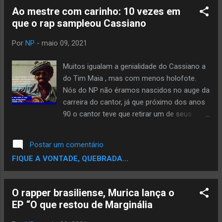
coletânea do programa. Com produção do
Ao mestre com carinho: 10 vezes em
DJ Vaist , o clipe foi ao ar ontem no canal
que o rap sampleou Cassiano
oficial do grupo no Youtube em formato de
curta-metragem. Confira:
Por
NP
-
maio 09, 2021
Muitos igualam a genialidade do Cassiano a
do Tim Maia , mas com menos holofote.
Nós do NP não éramos nascidos no auge da
carreira do cantor, já que próximo dos anos
90 o cantor teve que retirar um de seus
pulmões e praticamente foi obrigado a se
aposentar. Apesar de que no seu começo de
Postar um comentário
carreira no “Bossa Trio/Os Diagonais” ,
FIQUE A VONTADE, QUEBRADA...
formado por seu irmão e Hyldon também, o
trio fazia um som tipo baladinha da Jovem
Guarda, quando Cassiano conhece Tim
O rapper brasiliense, Murica lança o
Maia, e o rei em seu primeiro disco grava
EP “O que restou de Marginália
“Primavera” e “Eu amo Você” , duas de suas
composições mais famosas que muita