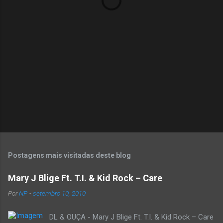
r
i
o
s
Postagens mais visitadas deste blog
Mary J Blige Ft. T.I. & Kid Rock – Care
Por
NP
-
setembro 10, 2010
DL & OUÇA - Mary J Blige Ft. T.I. & Kid Rock – Care