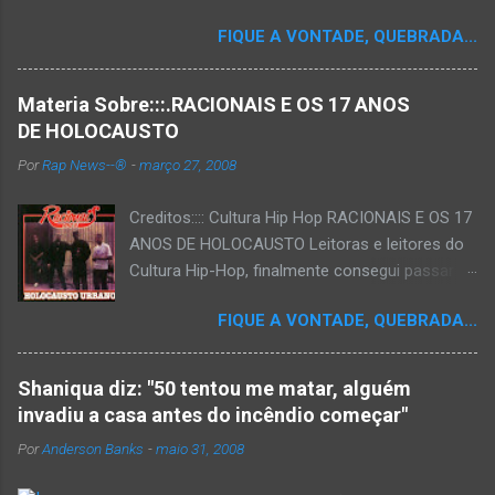
FIQUE A VONTADE, QUEBRADA...
Materia Sobre:::.RACIONAIS E OS 17 ANOS
DE HOLOCAUSTO
Por
Rap News--®
-
março 27, 2008
Creditos:::: Cultura Hip Hop RACIONAIS E OS 17
ANOS DE HOLOCAUSTO Leitoras e leitores do
Cultura Hip-Hop, finalmente consegui passar
para o disco rígido do computador um texto
FIQUE A VONTADE, QUEBRADA...
que há muito tempo vinha maturando: uma
espécie de "ensaio-tributo" ao disco mais
importante do rap brasileiro, que completará 17
Shaniqua diz: "50 tentou me matar, alguém
anos agora em 2008. Falo de "Holocausto
invadiu a casa antes do incêndio começar"
Urbano", do grupo paulistano Racionais MC's.
Por
Anderson Banks
-
maio 31, 2008
Como de costume, uma pequena digressão. É
muito disseminada em nosso país a crença de