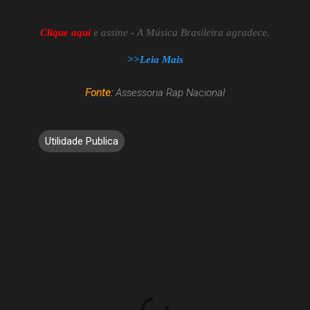
Clique aqui
e assine - A Música Brasileira agradece.
>>Leia Mais
Fonte:
Assessoria Rap Nacional
Utilidade Publica
C
o
m
e
n
t
á