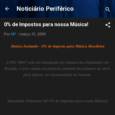
Pular para o conteúdo principal
Noticiário Periférico
0% de Impostos para nossa Música!
Por
NP
-
março 31, 2009
Abaixo Assinado - 0% de imposto para Música Brasileira
A PEC 98/07 está em tramitação na Câmara dos Deputados em
Brasília, e será votada em plenário amanhã dia primeiro de abril,
para depois, ser encaminhada ao Senado.
Imunidade Tributária Já! 0% de Impostos para nossa Música!