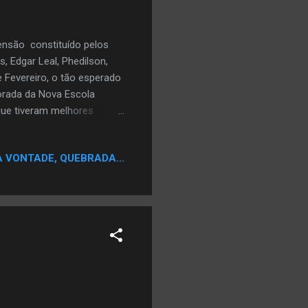
censão constituído pelos
, Edgar Leal, Phedilson,
 Fevereiro, o tão esperado
orada da Nova Escola
que tiveram melhores
e projecto que resulta
 ao estilo Rap. Como
A VONTADE, QUEBRADA...
veram num Show Especial no
a "Nova Escola" que se
visivas do País e estações