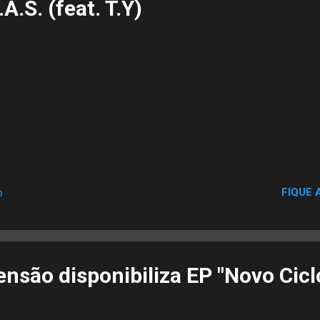
A.S. (feat. T.Y)
FIQUE 
o
são disponibiliza EP "Novo Ciclo"‏ pa