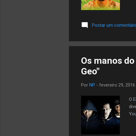
Postar um comentári
Os manos do 
Geo"
Por
NP
-
fevereiro 29, 2016
O E
div
You