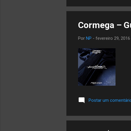
Cormega – Gu
Por
NP
-
fevereiro 29, 2016
Postar um comentári