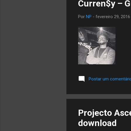
Curren$y – G.
Por
NP
-
fevereiro 29, 2016
Postar um comentári
Projecto Ascen
download