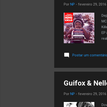
Por
NP
-
fevereiro 29, 2016
Dep
MCs
Kil
EP 
rea
per
nes
Postar um comentári
Pro
Kin
rea
de 
Por
NP
-
fevereiro 29, 2016
Do