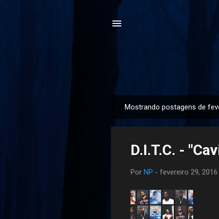
Mostrando postagens de feve
P
o
s
D.I.T.C. - "C
t
a
Por
NP
-
fevereiro 29, 2016
g
e
n
s