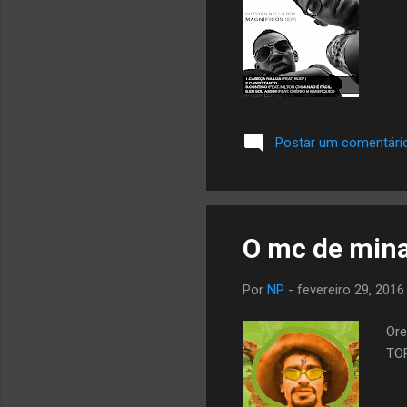
Postar um comentári
O mc de minas
Por
NP
-
fevereiro 29, 2016
Ore
TO