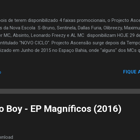
ois de terem disponibilizado 4 faixas promocionais, o Projecto As
 da Nova Escola S-Bruno, Sentinela, Dallas Furia, Olibreezy, Maximus
ler MC, Absinto, Leonardo Freezy e AL MC disponibilizam HOJE 29 de
intitulado "NOVO CICLO". Projecto Ascensão surge depois da Temp
lizado em Junho de 2015 no Espaço Bahia, onde "alguns" dos MCs 
formances e disciplina, foram selecionados para fazerem parte dest
te EP e desta forma poderem começar um "Novo Ciclo" no que toca
FIQUE 
o
jecto Ascensão, depois de terem passado pelo Espaço Bahia, esti
gs Club foram o cabeça de cartaz da 1ª Edição do Festival de Rap d
lizou no Elinga Teatro assim como estiveram nalgumas cadeias tele
radio. D...
wnload