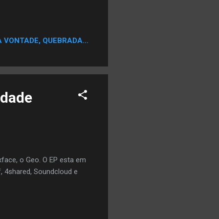
A VONTADE, QUEBRADA...
rdade
xface, o Geo. O EP esta em
f, 4shared, Soundcloud e