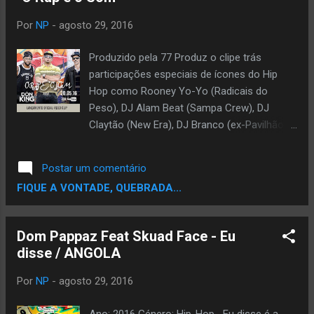
Por
NP
-
agosto 29, 2016
Produzido pela 77 Produz o clipe trás
participações especiais de ícones do Hip
Hop como Rooney Yo-Yo (Radicais do
Peso), DJ Alam Beat (Sampa Crew), DJ
Claytão (New Era), DJ Branco (ex-Pavilhão 9)
e DJ Ninja. O clipe mostra cenas urbanas da
cidade de São Paulo e tem como pano de
Postar um comentário
fundo o grafite monstro de Bliss em uma
FIQUE A VONTADE, QUEBRADA...
parede situada no Largo da Batata em
Pinheiros. FICHA TÉCNICA DO VÍDEO:
Participações Especiais: Alam Beat (Sampa
Dom Pappaz Feat Skuad Face - Eu
Crew), Rooney Yo-Yo (Radicais do
disse / ANGOLA
Peso/Batalha Final) e DJ Ninja (Filosofia de
Rua) Equipe Don King: Andrea Coelho, Tati
Por
NP
-
agosto 29, 2016
Anjos, Leonardo e C. Pereira DJs: DJ Claytão
(Fernandinho Beat Box) e DJ Branco (ex-
Ano: 2016 Género: Hip-Hop Eu disse é a