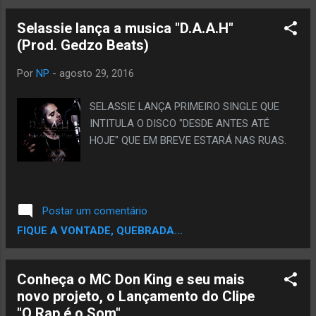
sua conversão ao cristianismo. Ontem a
pagina do Realidade Cruel Publicou um vídeo
Selassie lança a musica "D.A.A.H"
onde o Eduardo ao lado do Douglas apoia a
(Prod. Gedzo Beats)
candidatura do Douglas. Não quero entrar
em polemica, mas tudo o que o rap gangsta
Por
NP
-
agosto 29, 2016
critica, o PRB apoia. ASSISTA O VÍDEO.
SELASSIE LANÇA PRIMEIRO SINGLE QUE
INTITULA O DISCO "DESDE ANTES ATÉ
HOJE" QUE EM BREVE ESTARÁ NAS RUAS.
Postar um comentário
FIQUE A VONTADE, QUEBRADA...
Conheça o MC Don King e seu mais
novo projeto, o Lançamento do Clipe
"O Rap é o Som"