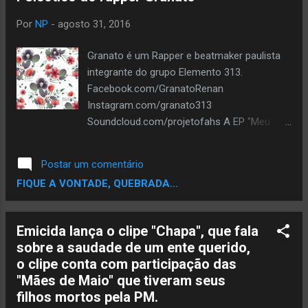
personagem principal e o Tony tornado
também. Representando o Hip Hop e o rap
Por
NP
-
agosto 31, 2016
tempos, Thaide e Dj Hum, Pepeu, Mc Jack,
Rael, Karol Conka e da Lelezinha
Granato é um Rapper e beatmaker paulista
representando a turma do Passinho, dança
integrante do grupo Elemento 313.
do funk com forte inspiração no Break.
Facebook.com/GranatoRenan
ASSISTA.
Instagram.com/granato313
Soundcloud.com/projetofahs A EP "Meu
Mundo Psicótico" foi lançada dia 29/08. O
nome é bem sugestivo, visto que o conceito
Postar um comentário
de psicose é a perda do eu com a realidade.
FIQUE A VONTADE, QUEBRADA...
É a ausência total de realidade. As músicas
trazem referência a esse conceito sob o
uso de uma analogia. É a projeção e
Emicida lança o clipe "Chapa", que fala
concepção de mundo numa perspectiva
sobre a saudade de um ente querido,
paradoxal, que trás a perda da realidade,
o clipe conta com participação das
para se bater de frente com a própria
"Mães de Maio" que tiveram seus
realidade e assim retoma-la. As músicas se
filhos mortos pela PM.
conversam numa "transrelação" e numa