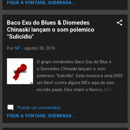
FIQUE A VONTADE, QUEBRADA...
Baco Exu do Blues & Diomedes
Chinaski lançam o som polemico
"Sulicídio"
Por
NP
-
agosto 30, 2016
O grupo nordestino Baco Exu do Blue e
o Diomedes Chinaski lançam o som
polemico "Sulicídio". Esta musica é uma DISS
um Beef contra alguns MCs aqui do eixo
rio/são paulo. Eles citam o Nocivo, Don
Cesão, Dalsin, Felipe Ret e o Nog do Costa
Gold. Baco & Diomedes Chinaski - Sulicídio
Postar um comentário
[Prod. Mazili & Sly] ►DOWNLOAD:
FIQUE A VONTADE, QUEBRADA...
http://bit.ly/Sulicidio ►Ouça no Spotify: Em
breve ►Letra: http://genius.com/Baco-and-