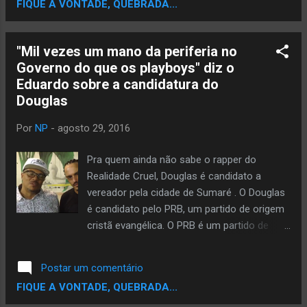
FIQUE A VONTADE, QUEBRADA...
player abaixo, faça o download da ...
mixtape disponível intitulada "Figura de
estilo" DOWNLOAD
"Mil vezes um mano da periferia no
Governo do que os playboys" diz o
Eduardo sobre a candidatura do
Douglas
Por
NP
-
agosto 29, 2016
Pra quem ainda não sabe o rapper do
Realidade Cruel, Douglas é candidato a
vereador pela cidade de Sumaré . O Douglas
é candidato pelo PRB, um partido de origem
cristã evangélica. O PRB é um partido de
Direita, diferente da ideologia pregada pelo
Douglas, e isto gerou uma enorme critica
Postar um comentário
entre os fãs de rap, mas creio que o
FIQUE A VONTADE, QUEBRADA...
Douglas se filiou a este partido por causa de