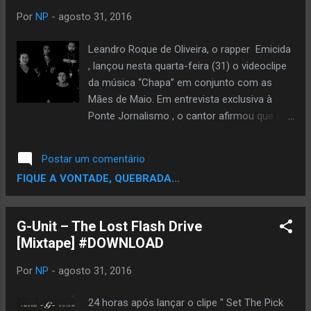
constante evolução nesse processo de
Por
NP
-
agosto 31, 2016
retomada de consciência, da primeira a
última música.
Leandro Roque de Oliveira, o rapper Emicida
, lançou nesta quarta-feira (31) o videoclipe
da música “Chapa” em conjunto com as
Mães de Maio. Em entrevista exclusiva à
Ponte Jornalismo , o cantor afirmou que a
letra, que teve a composição terminada em
Cabo Verde, na África, retrata a saudade. E a
Postar um comentário
ânsia de um retorno de um ente querido.
FIQUE A VONTADE, QUEBRADA...
A ideia inicial não era ter uma letra ácida, que
remetesse diretamente às famílias
brasileiras vítimas de violência do Estado.
G-Unit – The Lost Flash Drive
Emicida teve como uma de suas inspirações
[Mixtape] #DOWNLOAD
para escrever a letra justamente o povo de
Cabo Verde. Seus anseios e história, que
Por
NP
-
agosto 31, 2016
deixaram marcas muito fortes presentes
naquele povoado até hoje. Videoclipe da
24 horas após lançar o clipe " Set The Pick