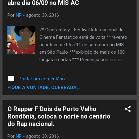
abre dia 06/09 no MIS AC
cotidianamente a boa parte das mulheres
passantes nas ruas brasileiras. Agressões
Por
NP
-
agosto 30, 2016
hipocritamente escudadas no álibi do
decote. A ação busca alimentar os humanos
7º Cinefantasy - Festival Internacional de
com a excitação da autocrítica quanto ao
Cinema Fantástico está de volta ***evento
machismo. Jaqueline Vasconcellos é
acontece de 06 a 11 de setembro no MIS
performer, formada em interpretação teatral,
em São Paulo ***exibição de mais de 100
com mestrado em dança e, atualmente é
longas e curtas *** Presença confirmada de
doutoranda do Programa de Pós-graduação
Raphael Draccon e Carolina Munhóz,
em Meios e Processos Audiovisuais. Faz
escritores best-sellers de literatura
Postar um comentário
parte da estação de trabalho colaborativa e...
fantástica brasileira *** Encontro com o
FIQUE A VONTADE, QUEBRADA...
diretor Victor Hugo Borges, criador da série
animada Historietas Assombradas (para
crianças malcriadas) *** Tarde Harry Potter
O Rapper F'Dois de Porto Velho
com maratona de filmes do personagem e
Rondônia, coloca o norte no cenário
concurso de Cosplay O Cinefantasy –
do Rap nacional.
Festival Internacional de Cinema Fantástico
– retorna em setembro, depois de cinco
Por
NP
-
agosto 30, 2016