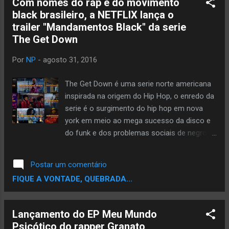
Com nomes do rap e do movimento
black brasileiro, a NETFLIX lança o
trailer "Mandamentos Black" da serie
The Get Down
Por
NP
-
agosto 31, 2016
The Get Down é uma serie norte americana
inspirada na origem do Hip Hop, o enredo da
serie é o surgimento do hip hop em nova
york em meio ao mega sucesso da disco e
do funk e dos problemas sociais de negros
e latinos nos guetos de NY. O rap é muito
forte no brasil, e a NETFLIX, aproveitando o
Postar um comentário
sucesso da serie aqui no brasil fez um trailer
FIQUE A VONTADE, QUEBRADA...
oficial com personagens importantes no
inicio do hip hop no brasil e do movimento
black. Representando o movimento Black
Lançamento do EP Meu Mundo
brasileiro temos Gerson King Combo como
Psicótico do rapper Granato