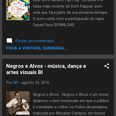
Pavilhão 9) Casting: Denise, Nicoli Assunção,
faixa mais recente do Dom Pappaz, som
Larissa Cardoso, Camila Santos,Taylor
este que fara parte da sua próxima mixtape.
Araújo, Carlos Eduardo, J. Augusto, J.
O som conta com a participação do raper
Ricardo, Carlos Pereira, O. Alexandre, André
Squad Face DOWNLOAD
Martins, Gustavo Magalhães, Clayton
Miranda, R. Oliveira e Luiz Felipe dos Santos.
Postar um comentário
FICHA TÉCNICA DA MÚSICA: Artista: Don
FIQUE A VONTADE, QUEBRADA...
King Música: O Rap é o som ...
Negros e Alvos - música, dança e
artes visuais BI
Por
NP
-
agosto 29, 2016
Negros e Alvos Negros e Alvos é um show
dinâmico e bem humorado em que o público
é convidado a colher os frutos da pesquisa,
realizada por Monahyr Campos, em busca