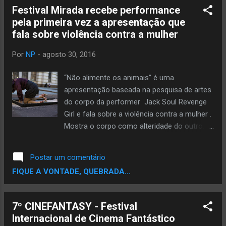
diomedes-c...
Festival Mirada recebe performance
pela primeira vez a apresentação que
fala sobre violência contra a mulher
Por
NP
-
agosto 30, 2016
“Não alimente os animais” é uma
apresentação baseada na pesquisa de artes
do corpo da performer Jack Soul Revenge
Girl e fala sobre a violência contra a mulher .
Mostra o corpo como alteridade do outro, o
corpo “que olha”, como zoológico, animal e
jaula. O corpo como estereótipo social.
Postar um comentário
Alimentar humanos com meu corpo e
FIQUE A VONTADE, QUEBRADA...
continuar no procedimento. Essa
performance faz parte da Série Mais um
Pornô – arte, ativismo e encontro. Levada a
7º CINEFANTASY - Festival
locais públicos, a performance costuma
Internacional de Cinema Fantástico
catalisar as piores ofensas desferidas