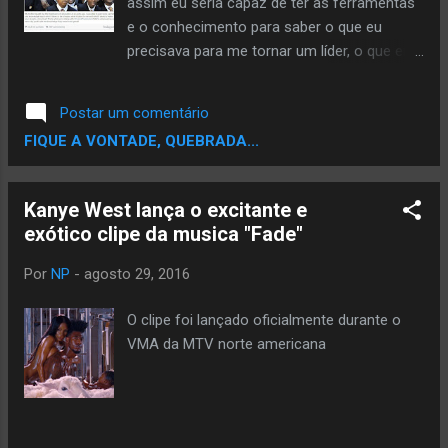
assim eu seria capaz de ter as ferramentas
trabalhos mas redes sociais. O norte está
e o conhecimento para saber o que eu
estamos está em evidência Site Spotify
precisava para me tornar um líder, o que era
https://open.spotify.com/album/3WMjPABxb
preciso para eu vencer e o que é preciso
y2hUkMBcg1WWp
para tornar seus sonhos realidade!!! É isso
Postar um comentário
que estamos fazendo #CapitalPrepHarlem !
FIQUE A VONTADE, QUEBRADA...
Vamos da r poder para a juventude do gueto
e o conhecimento que eles necessitam para
ser grandes!!! "Eu cresci no Harlem e
Kanye West lança o excitante e
sempre tive o sonho de abrir uma escola
exótico clipe da musica "Fade"
com currículo vencedor para nossos jovens
da periferia. Graças a Deus e com o apoio
Por
NP
-
agosto 29, 2016
da comunidade o sonho se tornou realidade.
Agora eu passe de EU para NÓS. Obrigado
O clipe foi lançado oficialmente durante o
Harlem!!!"
VMA da MTV norte americana