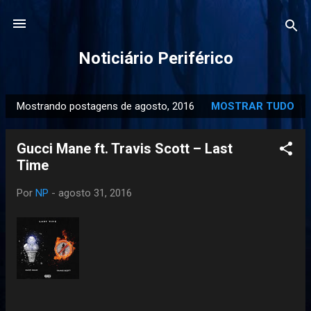
Pular para o conteúdo principal
Noticiário Periférico
Mostrando postagens de agosto, 2016
MOSTRAR TUDO
P
o
Gucci Mane ft. Travis Scott – Last
s
Time
t
a
Por
NP
-
agosto 31, 2016
g
e
n
s