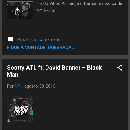
música “Chapa” — No entanto, a música
" o DJ Whoo Kid lança o trampo da banca de
representa essas pessoas [brasileiras].
NY. G-unit
Normalmente, e até penso isso nos shows,
quando canto uma música, homenageio
uma ou outra pessoa. Em “Chapa”, eu penso
em todos nós. Porque cada um pode ser um
Postar um comentário
chapa. “ Chapa, desde que ...
FIQUE A VONTADE, QUEBRADA...
Scotty ATL ft. David Banner – Black
Man
Por
NP
-
agosto 30, 2016