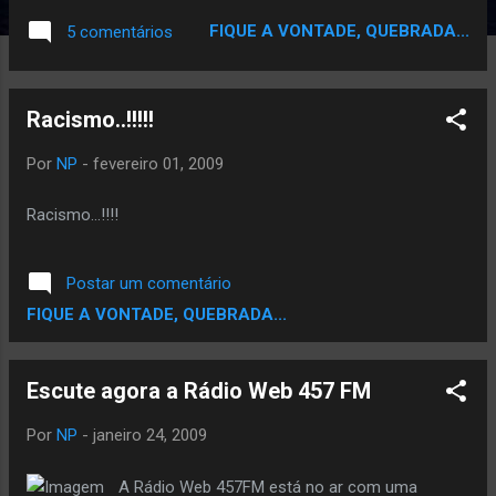
3.711 9 CANADA 0.57% 2.037 10 JAPAN
FIQUE A VONTADE, QUEBRADA...
5 comentários
0.52% 1.868 Mais 10 Visitas a Mais de os
Estados Unidos...Angola passa e fika em
Quarto Lugar...muito Obrigado...ao manos e
Racismo..!!!!!
Angola...e MOçambique pelo numero de
Visitas...valew brow's
Por
NP
-
fevereiro 01, 2009
Racismo...!!!!
Postar um comentário
FIQUE A VONTADE, QUEBRADA...
Escute agora a Rádio Web 457 FM
Por
NP
-
janeiro 24, 2009
A Rádio Web 457FM está no ar com uma