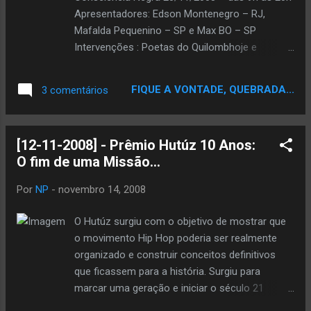
Apresentadores: Edson Montenegro – RJ,
Mafalda Pequenino – SP e Max BO – SP
Intervenções : Poetas do Quilombhoje e
Cadernos Negros 30 anos - Brasil 9h às 9h45 -
Entrada das Congadas – Catedral da Sé
FIQUE A VONTADE, QUEBRADA...
3 comentários
Congada de Santa Ifigênia, Congada de São
Benedito, Congada Marujada de Nossa Senhora
do Rosário, Congada Batalhão Nossa Senhora
[12-11-2008] - Prêmio Hutúz 10 Anos:
Aparecida, Cia de Moçambique de São Benedito
O fim de uma Missão...
e Moçambique São Benedito de Bom Jesus 10h
– Catedral da Sé Apresentação de Virginia
Por
NP
-
novembro 14, 2008
Rodrigues 11h – Missa Afro – Catedral da Sé
Integrada por grupos de cultura afro e
O Hutúz surgiu com o objetivo de mostrar que
congadas 12h – Palco RITA RIBEIRO apresenta
o movimento Hip Hop poderia ser realmente
TECNOMACUMBA com participação especial
organizado e construir conceitos definitivos
das cantoras Jussara Silveira e Teresa Cristina
que ficassem para a história. Surgiu para
14h – Palco MZURI SANA – SP Rah Digga – NY
marcar uma geração e iniciar o século 21
DJ POGO – INGLATERRA DJ Billy Biznizz –
eliminando os estereótipos, agregando