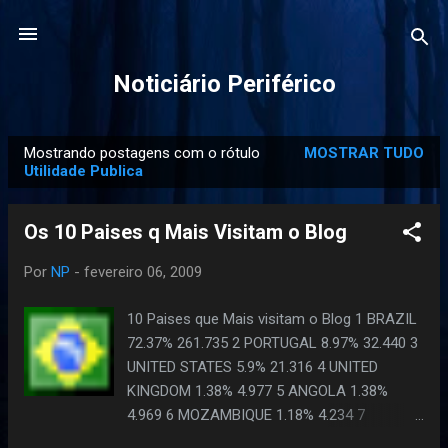
Pular para o conteúdo principal
Noticiário Periférico
Mostrando postagens com o rótulo
MOSTRAR TUDO
P
Utilidade Publica
o
s
Os 10 Paises q Mais Visitam o Blog
t
a
Por
NP
-
fevereiro 06, 2009
g
10 Paises que Mais visitam o Blog 1 BRAZIL
e
72.37% 261.735 2 PORTUGAL 8.97% 32.440 3
n
UNITED STATES 5.9% 21.316 4 UNITED
s
KINGDOM 1.38% 4.977 5 ANGOLA 1.38%
4.969 6 MOZAMBIQUE 1.18% 4.234 7
GERMANY 1.06% 3.818 8 FRANCE 1.03%