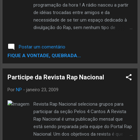
programação da hora ! A rádio nasceu a partir
de idéias trocadas entre amigos e da
necessidade de se ter um espaço dedicado à
divulgação do Rap, sem nenhum tipo de
preconceito. A Web 457 fica 24 horas no ar,
tocando todas as tendências do Rap nacional e
Postar um comentário
internacional, com programas, informações e
FIQUE A VONTADE, QUEBRADA...
entrevistas. » Clique aqui e escute a rádio »
Clique aqui e visite o blog da rádio » Clique aqui
e visite o Myspace da rádio Fonte::Bocada Forte
Participe da Revista Rap Nacional
Por
NP
-
janeiro 23, 2009
Revista Rap Nacional seleciona grupos para
participar da seção Pelos 4 Cantos A Revista
Rap Nacional é uma publicação mensal que
está sendo preparada pela equipe do Portal Rap
Nacional. Um dos objetivos da revista é que