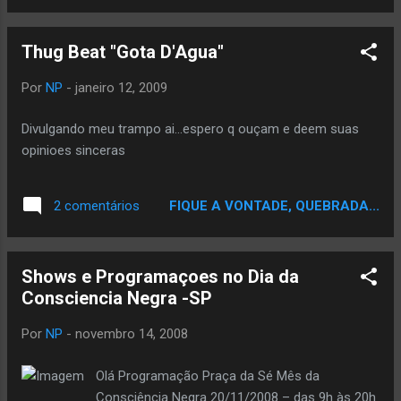
´s..................... Aos poucos vamos jogando
"mais informações" exclusivas do Site e
Thug Beat "Gota D'Agua"
dando um grau na pagina inicial que ainda
não é a final. Não esqueça e ajude a
Por
NP
-
janeiro 12, 2009
divulgar..................tudo sobre Hip Hop,
Literatura e cultura em geral, acesse !!!!!! "
Divulgando meu trampo ai...espero q ouçam e deem suas
http://www.buzo.com.br/ Fonte:Rapnacional
opinioes sinceras
FIQUE A VONTADE, QUEBRADA...
2 comentários
Shows e Programaçoes no Dia da
Consciencia Negra -SP
Por
NP
-
novembro 14, 2008
Olá Programação Praça da Sé Mês da
Consciência Negra 20/11/2008 – das 9h às 20h