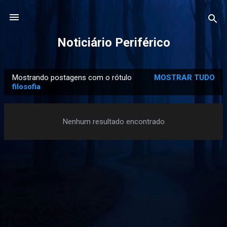
Pular para o conteúdo principal
Noticiário Periférico
Mostrando postagens com o rótulo
MOSTRAR TUDO
P
filosofia
o
s
Nenhum resultado encontrado
t
a
g
e
n
s