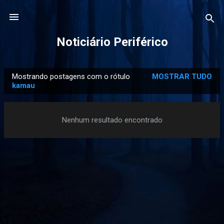
Pular para o conteúdo principal
Noticiário Periférico
Mostrando postagens com o rótulo
MOSTRAR TUDO
P
kamau
o
s
Nenhum resultado encontrado
t
a
g
e
n
s