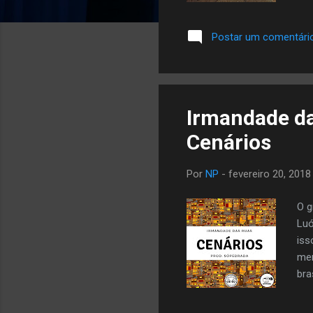
clá
fei
Postar um comentári
can
que
lan
Rap
Irmandade d
Cenários
Por
NP
-
fevereiro 20, 2018
O g
Luó
iss
men
bra
na 
htt