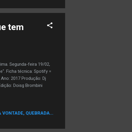
ue tem
rima. Segunda-feira 19/02,
". Ficha técnica: Spotify =
i Ano: 2017 Produção: Dj
dição: Doisg Brombini
A VONTADE, QUEBRADA...