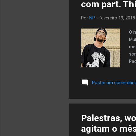
com part. Th
Por
NP
-
fevereiro 19, 2018
O r
Muh
met
som
Pao
God
sol
Postar um comentári
201
Ouç
Wes
Palestras, w
agitam o mês