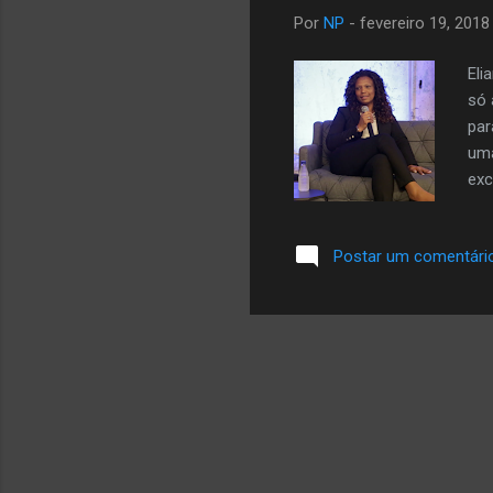
Por
NP
-
fevereiro 19, 2018
Eli
só 
par
uma
exc
pro
por
Postar um comentári
tra
tom
lan
OFI