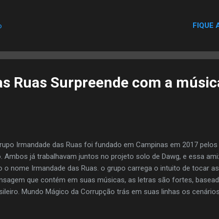
ssico Durma com os anjos , do grupo Produto da Rua. Os episódio
ras, com transmissão ao vivo da página do Facebook e são divulgad
FIQUE 
o
al oficial do Crônica Mendes. Na primeira temporada, dez episódios
 cantar a música com a nossa roupagem, passamos informações s
çada, quem produziu, qual álbum saiu... Sinto que precisamos manter
 Nacional para as novas gerações”, afirma Crônic...
as Ruas Surpreende com a músic
rupo Irmandade das Ruas foi fundado em Campinas em 2017 pelos 
. Ambos já trabalhavam juntos no projeto solo de Dawg, e essa amiz
o o nome Irmandade das Ruas. o grupo carrega o intuito de tocar a
sagem que contém em suas músicas, as letras são fortes, baseada
sileiro. Mundo Mágico da Corrupção trás em suas linhas os cenários 
atualidade. Website/Página: https://www.facebook.com/estudiosop
ps://www.facebook.com/irmandadedasruas019