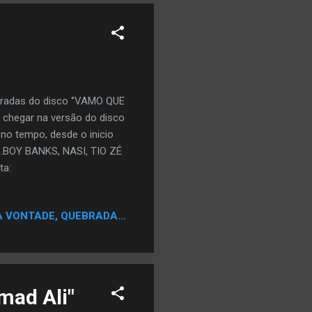
adas do disco ‘’VAMO QUE
chegar na versão do disco
o tempo, desde o inicio
 B.BOY BANKS, NASI, TIO ZÉ
ta:
A VONTADE, QUEBRADA...
mad Ali"