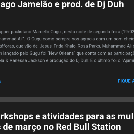
iago Jamelão e prod. de Dj Duh
apper paulistano Marcello Gugu , nesta noite de segunda feira (19/02
ammad Ali". O Gugu como sempre nos agracia com um som cheio 
áforas, que vão de: Jesus, Frida Khalo, Rosa Parks, Muhammad Ali c
 lançado pelo Gugu foi "New Orleans" que conta com as participaç
la & Vanessa Jackson e produção do Dj Duh. E o último foi o "Ajami
ô e claro producao do DJ Duh. "O balé de Muhammad Ali" é single
o que se chama "Indigo". Que as forças do universo ajude pra que 
FIQUE 
o
8. Este som conta com produção do renomado Dj Duh e participaçã
a: Ficha técnica: O balé de Muhammad Ali. Participações: Thiago J
ley. Produção musical: DJ Duh (Groove Arts).Baixo: Weslei...
orkshops e atividades para as mu
 de março no Red Bull Station