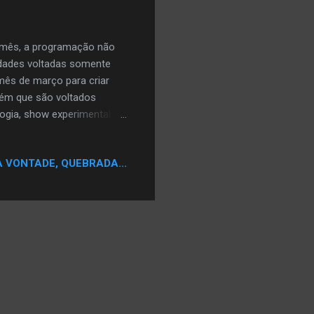
o mês, a programação não
dades voltadas somente
 mês de março para criar
ém que são voltados
logia, show experimental de
as independentes mediada
 a Boogie Naipe. O Sofalá,
A VONTADE, QUEBRADA...
Station também estará
ã, nos pick-ups e o
gramação completa: