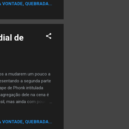
A VONTADE, QUEBRADA...
dial de
stos a mudarem um pouco a
resentando a segunda parte
pe de Phonk intitulada
a agregação dele na cena é
rasil, mas ainda com pouco
or KVN$ e GU$TAVERA traz
e colocando sobre um
A VONTADE, QUEBRADA...
ores do Brasil, Belgica,