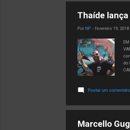
Thaíde lança 
Por
NP
-
fevereiro 19, 2018
EM 
VAM
com
do 
CA
Postar um comentári
Marcello Gug