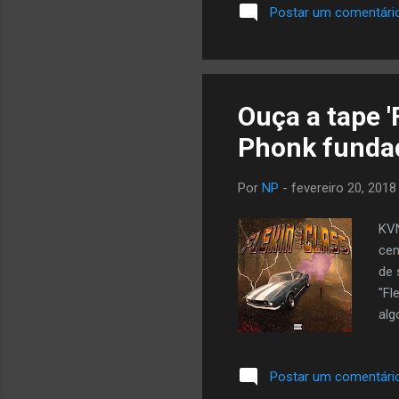
Postar um comentári
Ouça a tape '
Phonk funda
Por
NP
-
fevereiro 20, 2018
KVN
cen
de 
"Fl
alg
esp
ess
Postar um comentári
amb