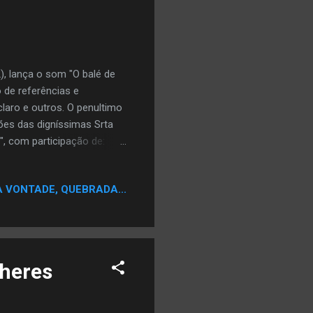
), lança o som "O balé de
de referências e
laro e outros. O penultimo
ões das digníssimas Srta
", com participação de:
 de seu segundo trampo
este álbum seja lançado em
A VONTADE, QUEBRADA...
o de Thiago Jamelão.
amelão.Guitarras: Leandro
lheres