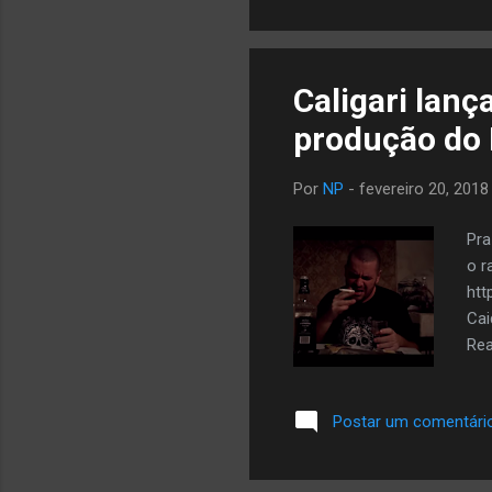
Ita
Caligari lanç
produção do 
Por
NP
-
fevereiro 20, 2018
Pra
o r
htt
Cai
Rea
Postar um comentári