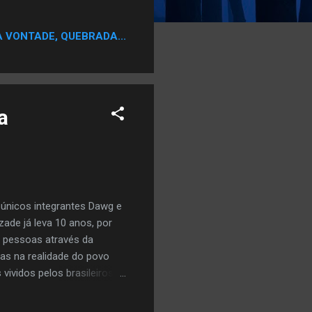
s são gravados às terças-
os nas quartas-feiras no
A VONTADE, QUEBRADA...
 foram gravados. “Mais do
obre o ano em que foi
 mais viva a história do
a
únicos integrantes Dawg e
ade já leva 10 anos, por
s pessoas através da
s na realidade do povo
vividos pelos brasileiros
edrada