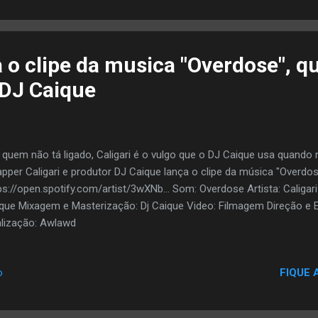
lia, Republica Dominicana, Chile, Estados Unidos e mais. OUÇA:
a o clipe da musica "Overdose", q
DJ Caique
 quem não tá ligado, Caligari é o vulgo que o DJ Caique usa quando 
apper Caligari e produtor DJ Caique lança o clipe da música "Overdose
ps://open.spotify.com/artist/3wXNb... Som: Overdose Artista: Caligar
que Mixagem e Masterização: Dj Caique Video: Filmagem Direção e E
lização: Awlawd
FIQUE 
o