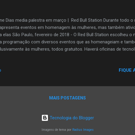
ane Dias media palestra em março | Red Bull Station Durante todo 
apresenta eventos em homenagem às mulheres, mas também ativi
a elas São Paulo, fevereiro de 2018 - O Red Bull Station escolheu o
 programação com diversos eventos que as homenageiam e tamb
lusivamente às mulheres, todos gratuitos. Haverá oficinas de tecno
dutoras e beatmakers e uma palestra com empreendedoras de feir
 Eliane Dias, empresária que cuida da gravadora dos Racionais MC`s,
FIQUE 
o
dicional slam (poesia falada) que ocorre mensalmente no Red Bull 
ado por elas, com a presença da DJ Sophia, do coletivo Mulheriu Cl
çamento do livro "Sangria", da poetisa Luisa Romão. Confira a pro
CINAS MANUTENÇÃO DE ELETRÔNICOS Ministrada pela ...
MAIS POSTAGENS
Tecnologia do Blogger
Imagens de tema por
Radius Images