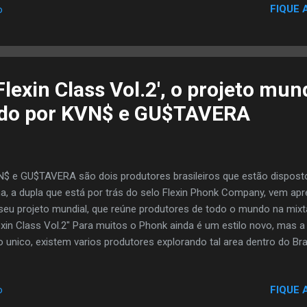
FIQUE 
o
Flexin Class Vol.2', o projeto mun
do por KVN$ e GU$TAVERA
$ e GU$TAVERA são dois produtores brasileiros que estão dispo
a, a dupla que está por trás do selo Flexin Phonk Company, vem ap
seu projeto mundial, que reúne produtores de todo o mundo na mixta
exin Class Vol.2" Para muitos o Phonk ainda é um estilo novo, mas 
o unico, existem varios produtores explorando tal area dentro do B
aço, essa galera se destaca mais vindo de fora. O selo fundado p
a ideia de integração, em Flexin Class Vol.2 a vibe é espetacular, t
FIQUE 
o
iente único realizado pelos produtores. O time é formado por produt