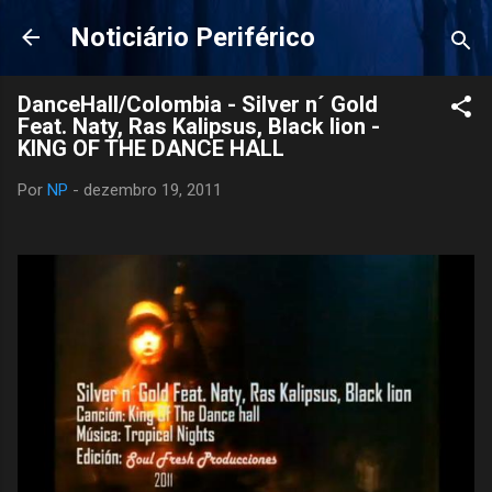
Pular para o conteúdo principal
Noticiário Periférico
DanceHall/Colombia - Silver n´ Gold
Feat. Naty, Ras Kalipsus, Black lion -
KING OF THE DANCE HALL
Por
NP
-
dezembro 19, 2011