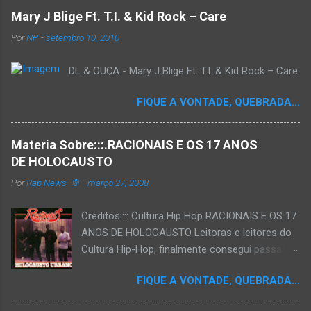
Mary J Blige Ft. T.I. & Kid Rock – Care
Por
NP
-
setembro 10, 2010
DL & OUÇA - Mary J Blige Ft. T.I. & Kid Rock – Care
FIQUE A VONTADE, QUEBRADA...
Materia Sobre:::.RACIONAIS E OS 17 ANOS
DE HOLOCAUSTO
Por
Rap News--®
-
março 27, 2008
Creditos:::: Cultura Hip Hop RACIONAIS E OS 17
ANOS DE HOLOCAUSTO Leitoras e leitores do
Cultura Hip-Hop, finalmente consegui passar
para o disco rígido do computador um texto
FIQUE A VONTADE, QUEBRADA...
que há muito tempo vinha maturando: uma
espécie de "ensaio-tributo" ao disco mais