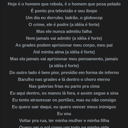
Hoje é o homem que rebola, é o homem que posa pelado
É ponto pra televisão e seu ibope
Um dia eu derrubo, ladrão, o globocop
O crime, ele é podre (a idéia é forte)
Mas ele nunca admitiu falha
Nem jamais vai admitir (a idéia é forte)
As grades podem aprisionar meu corpo, meu pai
Até minha alma (a idéia é forte)
Mas ela jamais vai aprisionar meu pensamento, jamais
(a idéia é forte)
Do outro lado é bem pior, presídio em forma de inferno
Barulho nas grades e lá dentro o choro eterno
Nas galerias frias eu parto pra cima
Eu aqui dentro, os manos lá fora, e assim segue a sina
Eu tento atravessar os portões, mas eu não consigo
Eu quero sair daqui, eu quero vencer meus inimigos
Eu vou
Voltar pra rua, ter minha mulher e minha filha
Quero ver o sol como um todo na minha vida