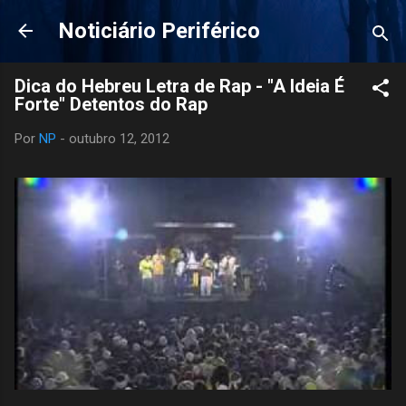
Pular para o conteúdo principal
Noticiário Periférico
Dica do Hebreu Letra de Rap - "A Ideia É
Forte" Detentos do Rap
Por
NP
-
outubro 12, 2012