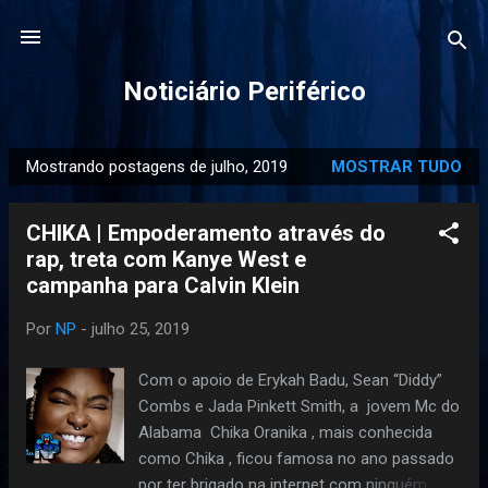
Pular para o conteúdo principal
Noticiário Periférico
Mostrando postagens de julho, 2019
MOSTRAR TUDO
P
o
CHIKA | Empoderamento através do
s
rap, treta com Kanye West e
t
campanha para Calvin Klein
a
g
Por
NP
-
julho 25, 2019
e
n
Com o apoio de Erykah Badu, Sean “Diddy”
s
Combs e Jada Pinkett Smith, a jovem Mc do
Alabama Chika Oranika , mais conhecida
como Chika , ficou famosa no ano passado
por ter brigado na internet com ninguém