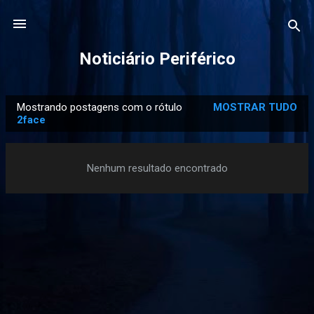
Pular para o conteúdo principal
Noticiário Periférico
Mostrando postagens com o rótulo
MOSTRAR TUDO
P
2face
o
s
Nenhum resultado encontrado
t
a
g
e
n
s