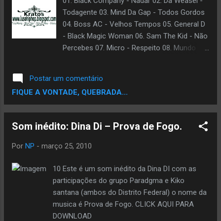
01. Black Company - Nadar 02. Da Weasel -
Todagente 03. Mind Da Gap - Todos Gordos
04. Boss AC - Velhos Tempos 05. General D
- Black Magic Woman 06. Sam The Kid - Não
Percebes 07. Micro - Respeito 08. Mundo
Complexo - Sei Lá 09. Family - Hip Hop Está
no Ar 10. Cool Hipnoise - Meu Amigo [MDG
Postar um comentário
Remix] 11. Líderes da Nova Mensagem -
FIQUE A VONTADE, QUEBRADA...
Stop 12. Chullage - Mulher da Minha Vida 13.
Ace - Só Posso Ser Eu 14. Fuse - Prémio
Nobel 15. Dealema - A Cena Toda 16. D-Mars
Som inédito: Dina Di – Prova de Fogo.
- Isto é Perigo 17. Valete - Nossos Tempos
|| Download ||
Por
NP
-
março 25, 2010
10 Este é um som inédito da Dina DI com as
participações do grupo Paradgma e Kiko
santana (ambos do Distrito Federal) o nome da
musica é Prova de Fogo. CLICK AQUI PARA
DOWNLOAD