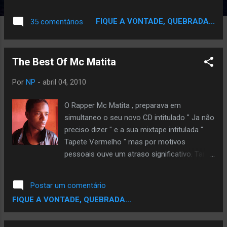
FIQUE A VONTADE, QUEBRADA...
35 comentários
Por
NP
-
abril 04, 2010
O Rapper Mc Matita , preparava em
simultaneo o seu novo CD intitulado " Ja não
preciso dizer " e a sua mixtape intitulada "
Tapete Vermelho " mas por motivos
pessoais ouve um atraso significativo. Tanto
o album, como a mixtape estão quase
prontos e estarão disponiveis ao publico
Postar um comentário
brevemente. Então deixamos aqui as
FIQUE A VONTADE, QUEBRADA...
melhores do Musico. Dentre elas mucicas
do album passado, do novo album e da