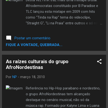
Desta vez HHK traz mais uma mixtape brutal.
Download 4shared By Cenas que Curtimos
Afrodemocratas constituido por B Paradise e
TLC lançou esta mixtape em 2009 com hits
como "Tinda na Rap" tema do videoclipe,
"Straight G", "Li na Praia" entre outros e só não
entrou na lista para concorrer para "Midjor
Mixtape Hip Hop Kriolo 2009" porque não tive
Postar um comentário
conhecimento. DOWNLOAD Link 1 Link 2 Link 3
FIQUE A VONTADE, QUEBRADA...
Curte o video "Tinda na Rap" Em exclusivo
disponibilizado pa Dice, up pa G Hip Hop 2010
As raízes culturais do grupo
AfroNordestinas
Por
NP
-
março 18, 2010
Referência no Hip-Hop paraibano e nordestino,
o grupo AfroNordestinas tem alcançado
destaque no cenário musical, não só da
música rap. Formado por Kalyne Lima e Luana