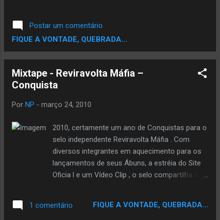
Postar um comentário
FIQUE A VONTADE, QUEBRADA...
Mixtape - Reviravolta Máfia –
Conquista
Por
NP
-
março 24, 2010
2010, certamente um ano de Conquistas para o
selo independente Reviravolta Máfia . Com
diversos integrantes em aquecimento para os
lançamentos de seus Ábuns, a estréia do Site
Oficia l e um Vídeo Clip , o selo compartilha sua
alegria com seus fãs através dessa mixtape.
Com participações de todos os seus
FIQUE A VONTADE, QUEBRADA...
1 comentário
integrantes, a mixtape Conquista é uma prova