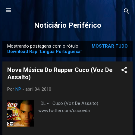
Pular para o conteúdo principal
Noticiário Periférico
Mostrando postagens com o rótulo
MOSTRAR TUDO
P
Download Rap "Lingua Portuguesa"
o
s
Nova Música Do Rapper Cuco (Voz De
t
a
g
Por
NP
-
abril 04, 2010
e
DL - Cuco (Voz De Assalto)‏
n
www.twitter.com/cucovda
s