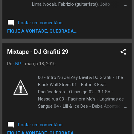
Lima (vocal), Fabrizio (guitarrista), João
Cassiano (percussionista) e DJ Guirraiz, o
grupo já dividiu o palco com diversos nomes
Postar um comentário
da MPB regional, como Glaucia Lima e Oliveira
FIQUE A VONTADE, QUEBRADA...
de Panelas. Em fase de produção de seu
primeiro disco, a forte postura e as suaves
melodias evidenciam o lugar das mulheres no
Mixtape - DJ Grafiti 29
rap. O grupo foi ganhador na categoria demo
feminino em 2007 e nos melhores do século no
Por
NP
-
março 18, 2010
Prêmio Hutuz em 2009, entre outras
premiações, como na categoria revelação, no
00 - Intro Nu JerZey Devil & DJ Grafiti - The
festival MPB Sesc em João Pessoa. Ouça e
Black Wall Street 01 - Fator-X Feat.
baixe " Essa Luta " Visite o Myspace do
Pacificadores - O Inimigo 02 - 3 1 Só -
AfroNordestinas By Central Hip Hop
Nessa rua 03 - Facínora Mc's - Lagrimas de
Sangue 04 - Lill & Ice Dee - Deixa Acontecer
05 - Ments Criminais - Só Pra Vagabundo 06
- MDK Feat. 3 1 Só - Um Beck Um Terel 07 -
Postar um comentário
Cezza - Na Condição 08 - Bgame - Um
FIQUE A VONTADE, QUEBRADA...