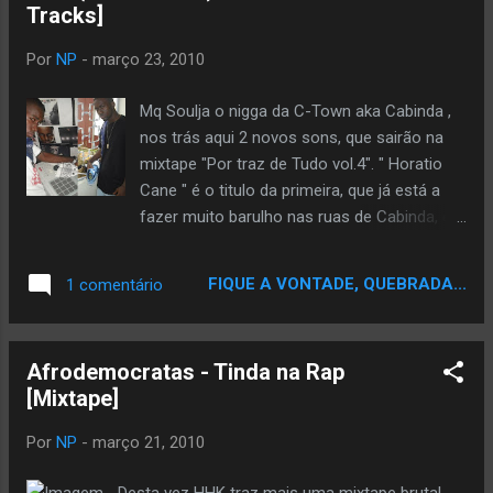
Tracks]
fácil encontrar beats do que um bom
estúdio para gravar nesses beats... Disse-me
Por
NP
-
março 23, 2010
que só vai produzir para exclusividades
limitadíssimas. Aproveito aqui então para
Mq Soulja o nigga da C-Town aka Cabinda ,
deixar o seu contacto para os interessados
nos trás aqui 2 novos sons, que sairão na
que queiram trabalhos de mistura,
mixtape "Por traz de Tudo vol.4". " Horatio
masterização e tal. Para quem estiver fora
Cane " é o titulo da primeira, que já está a
de Angola, não há problemas. É só entrarem
fazer muito barulho nas ruas de Cabinda, e a
em contacto e acerta-se como vão
musica polémica " Arte De Roubar ", onde
processar a cena Captação: 150USD Edição
Mq Soulja ataca músicos da capital duma
FIQUE A VONTADE, QUEBRADA...
1 comentário
e Mistura : 300USD Masterização: 100USD...
maneira radical ... Som muito crazy , onde
ele fala de uma suposta ida a capital "
Luanda ", onde se encara com vários
Afrodemocratas - Tinda na Rap
rappers e lhes assalta e não só. Entre as
[Mixtape]
vitimas temos: Big Nelo , Anselmo , Cage 1 ,
Kid Mc , JD e outros mais... Baixem sempre
Por
NP
-
março 21, 2010
as cenas... Mq Soulja - Arte De Roubar
Download 4Shared Mq Soulja - Horatio Cane