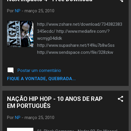
músicas do seu primeiro trabalho, feitas em
diferentes versões por outros produtores. Uma
Por
NP
-
março 25, 2010
oportunidade de reunir em um único disco, o
trabalho de alguns dos principais produtores do
http://www.zshare.net/download/734382383
Brasil. Após divulgar o Inquilinus Remixado pelo
345ecdc/ http://www.mediafire.com/?
Brasil, o Inquilinus pretende concentrar os
wcmjg04dldk
trabalhos na produção de um novo disco com
http://www.supashare.net/f49iu7b8w5ss
músicas inéditas. O grupo já está em estúdio
http://www.sendspace.com/file/328zkw
gravando algumas faixas. Clique aqui e faça o
...
Postar um comentário
FIQUE A VONTADE, QUEBRADA...
NAÇÃO HIP HOP - 10 ANOS DE RAP
EM PORTUGUÊS
Por
NP
-
março 25, 2010