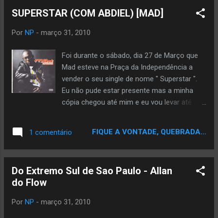
SUPERSTAR (COM ABDIEL) [MAD]
Por
NP
-
março 31, 2010
Foi durante o sábado, dia 27 de Março que
Mad esteve na Praça da Independência a
vender o seu single de nome " Superstar ".
Eu não pude estar presente mas a minha
cópia chegou até mim e eu vou levar até
vocês a música que dá título ao single (
Superstar ) e que conta com a participação
FIQUE A VONTADE, QUEBRADA...
1 comentário
de Abdiel . Link para download: Mediafire By
Hip HopLusoFono
Do Extremo Sul de Sao Paulo - Allan
do Flow
Por
NP
-
março 31, 2010