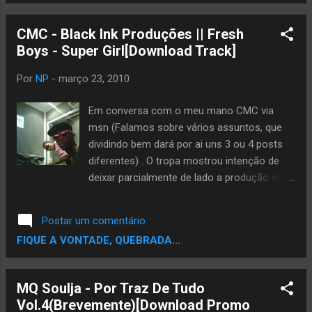
do talento e perserverança de um dos maiores
coletivos de rappers do país. Baixe agora com
CMC - Black Ink Produções || Fresh
exclusividade e aguardem a versão Screwed &
Boys - Super Girl[Download Track]
Chopped (por Eazy Kaos)
Por
NP
-
março 23, 2010
Em conversa com o meu mano CMC via
msn (Falamos sobre vários assuntos, que
dividindo bem dará por ai uns 3 ou 4 posts
diferentes) . O tropa mostrou intenção de
deixar parcialmente de lado a produção de
beats, para dar uma de Mike Elizondo
(Engenheiro do Dr. Dre), a dedicar-se mais
Postar um comentário
em trabalho de estúdio (Edição, Mistura,
FIQUE A VONTADE, QUEBRADA...
Masterização). CMC confessou que a cada
esquina que faz, encontra um puto de 15
anos a produzir para car*lho!! Isso é bom
MQ Soulja - Por Traz De Tudo
para nós, e então não teve receio de deixar
Vol.4(Brevemente)[Download Promo
um pouco de lado os beats, visto que é mais