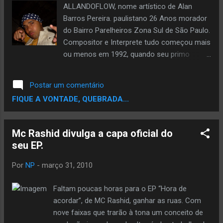
ALLANDOFLOW, nome artístico de Alan
Barros Pereira. paulistano 26 Anos morador
do Bairro Parelheiros Zona Sul de São Paulo.
Compositor e Interprete tudo começou mais
ou menos em 1992, quando seu primo
(Vulgo Branco) juntamente com outros
amigos lançaram um disco Intitulado
Postar um comentário
(Primeiro Ato) Pelo Grupo Pavilhão 9. Alan
FIQUE A VONTADE, QUEBRADA...
tinha apenas 9 anos não entendia muita as
letras mais se identificou com as batidas e
levadas. Em 1995 foi ao primeiro show de
Mc Rashid divulga a capa oficial do
Rap no Vale do Anhangabaú. Alguns anos
seu EP.
depois mais precisamente em 1996 seu
irmão Alex junto com colegas do bairro
Por
NP
-
março 31, 2010
montaram o Grupo Chamado Chave de
Cadeia. Foi ai que se envolveu mais com a
Faltam poucas horas para o EP “Hora de
cultura. Vendo o irmão ensaiando
acordar”, de MC Rashid, ganhar as ruas. Com
escrevendo as letras, foi se aprimorando
nove faixas que trarão à tona um conceito de
comparecendo aos Shows. Até que se