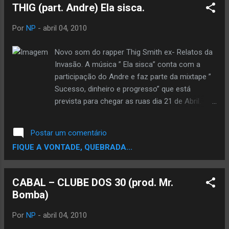
mixtape . Musicas que têem participação de
THIG (part. Andre) Ela sisca.
Sandocan , Heavy-c , Sandra Cordeiro , Totó
, Lil Kiss , Xdz e etc. cotactos:
Por
NP
-
abril 04, 2010
www.mcmatita.blogspot.com
placidomatita@hotmail.com 924216266
Novo som do rapper Thig Smith ex- Relatos da
http://sharex.xpg.com.br/files/9919158229/T
Invasão. A música ” Ela sisca” conta com a
he_Best_Of_Mc_Matita.rar.html
participação do Andre e faz parte da mixtape ”
Sucesso, dinheiro e progresso” que está
prevista para chegar as ruas dia 21 de Abril.
CLICK AQUI PARA DOWNLOAD.
Postar um comentário
FIQUE A VONTADE, QUEBRADA...
CABAL – CLUBE DOS 30 (prod. Mr.
Bomba)
Por
NP
-
abril 04, 2010