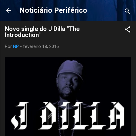
Pular para o conteúdo principal
Noticiário Periférico
Novo single do J Dilla "The
Introduction"
Por
NP
-
fevereiro 18, 2016