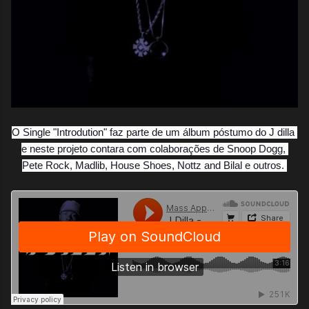
O Single "Introdution" faz parte de um álbum
póstumo do J dilla 
e neste projeto contara com colaborações de Snoop Dogg, 
Pete Rock, Madlib, House Shoes, Nottz and Bilal e outros. 