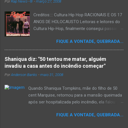
Por
Rap News--®
-
março 27, 2008
Creditos:::: Cultura Hip Hop RACIONAIS E OS 17
ANOS DE HOLOCAUSTO Leitoras e leitores do
Cultura Hip-Hop, finalmente consegui passar
para o disco rígido do computador um texto
FIQUE A VONTADE, QUEBRADA...
que há muito tempo vinha maturando: uma
espécie de "ensaio-tributo" ao disco mais
importante do rap brasileiro, que completará 17
Shaniqua diz: "50 tentou me matar, alguém
anos agora em 2008. Falo de "Holocausto
invadiu a casa antes do incêndio começar"
Urbano", do grupo paulistano Racionais MC's.
Por
Anderson Banks
-
maio 31, 2008
Como de costume, uma pequena digressão. É
muito disseminada em nosso país a crença de
Quando Shaniqua Tompkins, mãe do filho de 50
que o brasileiro não tem memória. Fala-se
cent Marquise, retornou para a mansão queimada
muito por aí que não cultuamos nossos
após ser hospitalizada pelo incêndio, ela falou
antepassados nem nossa rica história
com os repórteres. Tompkins fez várias
sociocultural. No que diz respeito ao hip-hop,
FIQUE A VONTADE, QUEBRADA...
argumentações ao jornal. quando um repórter
cabe a nós, formadores de opinião
perguntou a ela se ela achava que 50 cent teria
minimamente responsáveis, tentar mudar essa