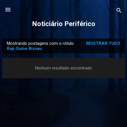
Pular para o conteúdo principal
Noticiário Periférico
Mostrando postagens com o rótulo
MOSTRAR TUDO
P
Rap Guine Bissau
o
s
Nenhum resultado encontrado
t
a
g
e
n
s