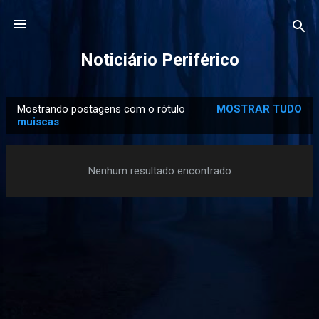
Pular para o conteúdo principal
Noticiário Periférico
Mostrando postagens com o rótulo
MOSTRAR TUDO
P
muiscas
o
s
Nenhum resultado encontrado
t
a
g
e
n
s