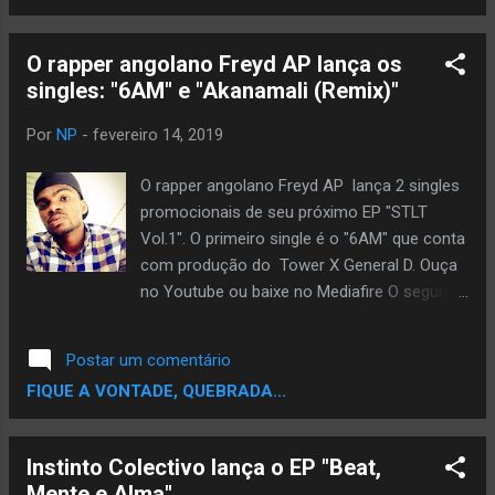
Daina Gomes 05 - Despreocupado Feat
Sérgio2B 06 - Marcas Feat Sérgio2B 07 -
O rapper angolano Freyd AP lança os
Fala Baixo 08 - Tamu Numa 09 - Damn 10 -
singles: "6AM" e "Akanamali (Remix)"
Agora Vé 11 - Trippin Feat Amilton Zeck 12 -
Bonhonho Feat Fidy M 13 - Deus Feat Gabriel
Por
NP
-
fevereiro 14, 2019
Tayllor e Fábio Santana 14 - Sky Feat Alvaro
Flow 15 - Meu Tip de Rapper DOWNLOAD
O rapper angolano Freyd AP lança 2 singles
MEDIAFIRE
promocionais de seu próximo EP "STLT
Vol.1". O primeiro single é o "6AM" que conta
com produção do Tower X General D. Ouça
no Youtube ou baixe no Mediafire O segundo
single lançado foi Akanamali (Remix). Ouça
no Youtube ou baixe no Mediafre
Postar um comentário
FIQUE A VONTADE, QUEBRADA...
Instinto Colectivo lança o EP "Beat,
Mente e Alma"