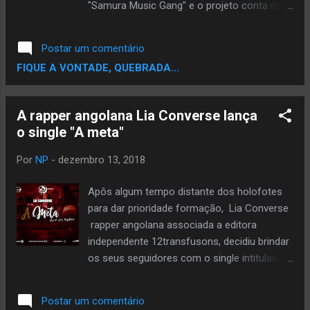
"Samura Music Gang" e o projeto conta com
a produção da Musicool na faixa 3.
DOWNLOAD // MEDIAFIRE
Postar um comentário
FIQUE A VONTADE, QUEBRADA...
A rapper angolana Lia Converse lança
o single "A meta"
Por
NP
-
dezembro 13, 2018
Apôs algum tempo distante dos holofotes
para dar prioridade formação, Lia Converse
rapper angolana associada a editora
independente 12transfusons, decidiu brindar
os seus seguidores com o single intitulado
# A META ". O Single teve a produção do
renomado produtor espanhol Baghira, a
Postar um comentário
Captação, Mistura e masterização de Tec-