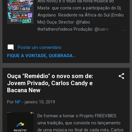
Ano novo) é o título da nova música do
Masta que conta com a participação do Dj
Angolano Residente na África do Sul (Emílio
Mix) Ouça: Director: @fabio
thefatherofvideos Produção: @cairo
rossyzz on beatz
Postar um comentário
FIQUE A VONTADE, QUEBRADA...
Ouça "Remédio" o novo som de:
Jovem Privado, Carlos Candy e
Bacana New
Por
NP
-
janeiro 10, 2019
De formas a tornar o Projeto FREEVIBES
uma tradição, que consiste no lançamento
de uma música no final de cada mês, Carlos