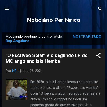
Pular para o conteúdo principal
Noticiário Periférico
Mostrando postagens com o rótulo
MOSTRAR TUDO
P
Rap Angolano
o
s
"O Escrivão Solar" é o segundo LP do
t
MC angolano Isis Hembe
a
g
Por
NP
-
junho 08, 2021
e
Em 2020, o Isis Hembe lançou seu primeiro
n
trampo cheio, o álbum “Prazer, Isis Hembe" .
s
Com 13 faixas, o álbum agradou aos fãs e a
crítica Em abril o rapper nos deu um
pequeno gosto do que estava por vir: o