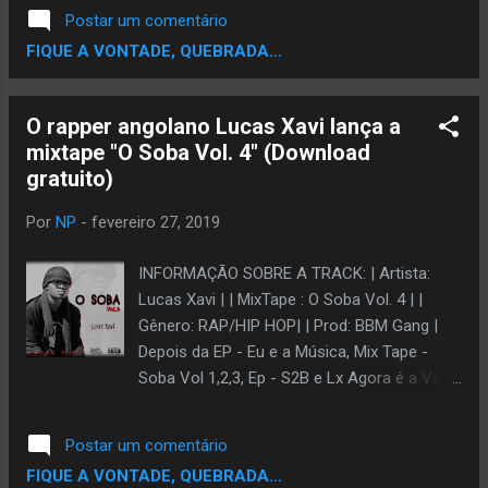
Tassia Reis, Ikonoklasta, Flagelo Urbano,
Postar um comentário
Kool Klever, DJ Nelassassin e Mano Brown.
FIQUE A VONTADE, QUEBRADA...
Ouça: SPOTIFY:
https://open.spotify.com/album/4takIGofoa
VBLi29taY8e2 ITUNES:
O rapper angolano Lucas Xavi lança a
https://itunes.apple.com/us/album/v-a-l-o-r-
mixtape "O Soba Vol. 4" (Download
e-s/1433847141?uo=4&app=itunes APPLE
gratuito)
MUSIC: https://itunes.apple.com/us/album/v-
a-l-o-r-e-s/1433847141?
Por
NP
-
fevereiro 27, 2019
app=apple%20music&ign-mpt=uo%3D4
YOUTUBE:
INFORMAÇÃO SOBRE A TRACK: | Artista:
https://www.youtube.com/c/CanaldaDiferenc
Lucas Xavi | | MixTape : O Soba Vol. 4 | |
ial CD BABY:
Gênero: RAP/HIP HOP| | Prod: BBM Gang |
https://store.cdbaby.com/cd/mck22 TIDAL:
Depois da EP - Eu e a Música, Mix Tape -
https://tidal.com/browse/album/93970073
Soba Vol 1,2,3, Ep - S2B e Lx Agora é a Vez
DEEZER:
de SOBA Vol 4 De Lucas Xavi Membro da
https://www.deezer.com/br/album/71368252
BBM Gang Tracklist: 01 - Intro 02 - Pródigio
Postar um comentário
Feat Ary Provérbio 03 - Ghetto Boy Feat
FIQUE A VONTADE, QUEBRADA...
Geovanny Chris 04 - Vidas Oposta Feat