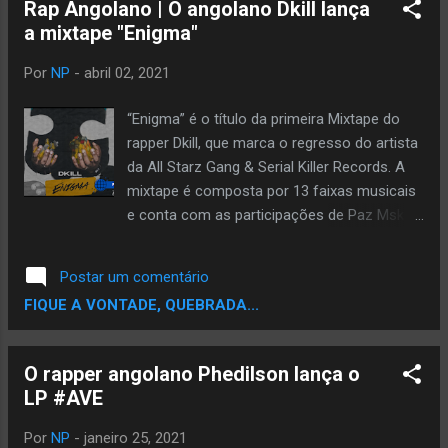
Rap Angolano | O angolano Dkill lança
a mixtape "Enigma"
Por
NP
-
abril 02, 2021
“Enigma” é o título da primeira Mixtape do
rapper Dkill, que marca o regresso do artista
da All Starz Gang & Serial Killer Records. A
mixtape é composta por 13 faixas musicais
e conta com as participações de Paz Msk,
Serial Killer, Yaka, Drey, Lil Beiby, Kuiza Dizaya
& DC.Serial Killer Records & All Starz Gang
Postar um comentário
apresentam: Dkill - Mixtape (Enigma).
FIQUE A VONTADE, QUEBRADA...
DOWNLOAD | MEDIAFIRE Ouça: Dkill SkrAsg ·
2-Hip Hop prt2
O rapper angolano Phedilson lança o
LP #AVE
Por
NP
-
janeiro 25, 2021