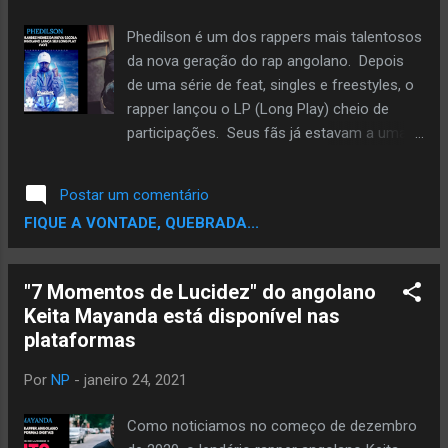
Phedilson é um dos rappers mais talentosos
da nova geração do rap angolano. Depois
de uma série de feat, singles e freestyles, o
rapper lançou o LP (Long Play) cheio de
participações. Seus fãs já estavam a uma
cota esperando esse trampo. #AVE conta
com um grupo bem seleto de participações
Postar um comentário
como: Merson Clavius, Madkutz, Jacira
FIQUE A VONTADE, QUEBRADA...
Mendonça, Hernâni da Silva, Gianni $tallone,
DH e Dji tafinha, Francis, Mc Cabinda, VC, FT
Soldier, Phoenix RDC, S-Bruno, Leonardo
"7 Momentos de Lucidez" do angolano
Freezy, Sentinela e Kid Mau. #AVE também
Keita Mayanda está disponível nas
conta com skits com depoimentos de
plataformas
Valete e Kool Klever . Você pode ouvir o
Long Play no Soundcloud , Spotify e
Por
NP
-
janeiro 24, 2021
Youtube . Phedilson · LP #AVE
Como noticiamos no começo de dezembro