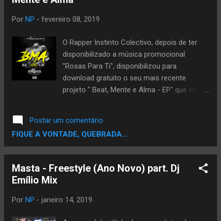
Por
NP
-
fevereiro 08, 2019
O Rapper Instinto Colectivo, depois de ter
disponibilizado a música promocional
"Rosas Para Ti", disponibilizou para
download gratuito o seu mais recente
projeto " Beat, Mente e Alma - EP" que conta
com participações de Fábio 3G, Demokrata e
Holokhausto Mc. Instinto Colectivo - Beat,
Postar um comentário
Mente e Alma [EP] (2019) // Download
FIQUE A VONTADE, QUEBRADA...
Masta - Freestyle (Ano Novo) part. Dj
Emílio Mix
Por
NP
-
janeiro 14, 2019