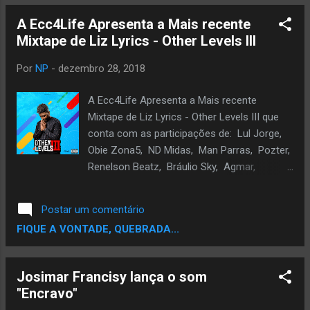
A Ecc4Life Apresenta a Mais recente
Mixtape de Liz Lyrics - Other Levels III
Por
NP
-
dezembro 28, 2018
A Ecc4Life Apresenta a Mais recente
Mixtape de Liz Lyrics - Other Levels III que
conta com as participações de: Lul Jorge,
Obie Zona5, ND Midas, Man Parras, Pozter,
Renelson Beatz, Bráulio Sky, Agmar,
Willblade e Lorde. Download: bit.ly/2BytJZD
Postar um comentário
FIQUE A VONTADE, QUEBRADA...
Josimar Francisy lança o som
"Encravo"