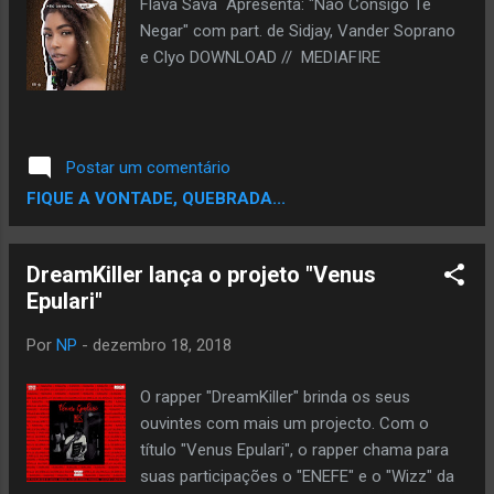
Flava Sava Apresenta: "Não Consigo Te
Negar" com part. de Sidjay, Vander Soprano
e Clyo DOWNLOAD // MEDIAFIRE
Postar um comentário
FIQUE A VONTADE, QUEBRADA...
DreamKiller lança o projeto "Venus
Epulari"
Por
NP
-
dezembro 18, 2018
O rapper "DreamKiller" brinda os seus
ouvintes com mais um projecto. Com o
título "Venus Epulari", o rapper chama para
suas participações o "ENEFE" e o "Wizz" da