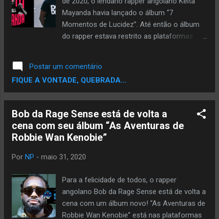
de 2020, o lendário rapper angolano Keita
Mayanda havia lançado o álbum “7
Momentos de Lucidez”. Até então o álbum
do rapper estava restrito as plataformas
digitais de seu país. Mas agora já podemos
ouvir o álbum seja no Itunes, Spotify ou
Postar um comentário
Youtube . Keita Mayanda é um dos grandes
FIQUE A VONTADE, QUEBRADA...
rappers da lusofonia e sem dúvida sua
discografia é uma das melhores já escrita
em português. Conheci o rapper quando tive
Bob da Rage Sense está de volta a
acesso a seu álbum “O Homem e o Artista”
cena com seu álbum “As Aventuras de
(2006), um clássico do rap! Keita é
Robbie Wan Kenobie”
conhecido por seu estilo contundente nas
rimas, o rapper não desperdiça nenhuma
Por
NP
-
maio 31, 2020
rima. Dificilmente algum som dele não vai te
fazer refletir sobre algo. Seu ultimo trampo
Para a felicidade de todos, o rapper
lançado foi o álbum “Musicas para Despertar
angolano Bob da Rage Sense está de volta a
e Motivar em Tempos de Insegurança” em
cena com um álbum novo! “As Aventuras de
2017, e 3 anos após lançar essa linda obra
Robbie Wan Kenobie” está nas plataformas