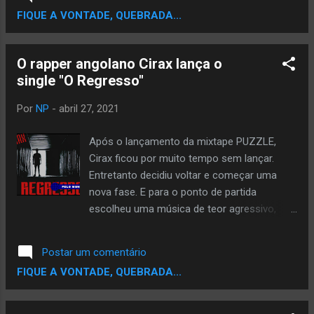
vassalos a ideia que tudo está bom só
FIQUE A VONTADE, QUEBRADA...
porque a aparência o mostra assim. Com 6
faixas musicais que te levarão a uma viagem
de 18 minutos nomeadamente: O álbum
O rapper angolano Cirax lança o
conta com a participação de Jacob, Neide
single "O Regresso"
José na faixa 5 e Emildy Kennedy nas faixas
3 e 6, com vozes adicionadas de Jang
Por
NP
-
abril 27, 2021
Nómada e Eduardo Siddhartha na 4 faixa.
Temos arranjos de baixo com CO
Após o lançamento da mixtape PUZZLE,
Nacionalista, toda direção artística ficou a
Cirax ficou por muito tempo sem lançar.
cargo Eduardo e o desenvolvimento gráficos
Entretanto decidiu voltar e começar uma
nas mãos de Wilson dos Reis, enquanto que
nova fase. E para o ponto de partida
a composição e interpretação foi feita por
escolheu uma música de teor agressivo,
Shia Neurose. Ouça nas plataformas digitais:
onde o pessoal poderá sentir barras atrás
Deezer | Sportify | Youtube shianeurose ·
de barras. Ouça também: Mediafire | Youtube
Postar um comentário
Muros de Barro
CÍRAX · O Regresso (Prod. Buckroll)
FIQUE A VONTADE, QUEBRADA...