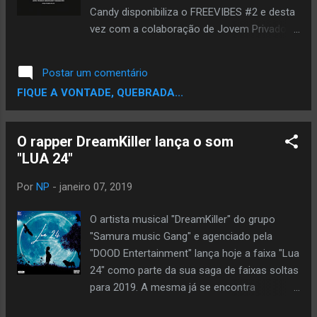
Candy disponibiliza o FREEVIBES #2 e desta
vez com a colaboração de Jovem Privado e
Bacana New com um tema "Remédio".
Postar um comentário
FIQUE A VONTADE, QUEBRADA...
O rapper DreamKiller lança o som
"LUA 24"
Por
NP
-
janeiro 07, 2019
O artista musical "DreamKiller" do grupo
"Samura music Gang" e agenciado pela
"DOOD Entertainment" lança hoje a faixa "Lua
24" como parte da sua saga de faixas soltas
para 2019. A mesma já se encontra
disponível em todas plataformas digitais