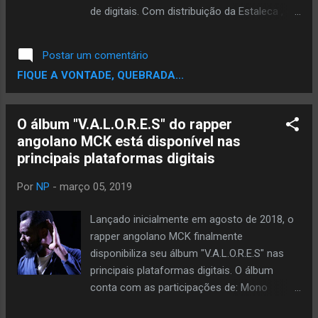
lançou “7 Momentos de Lucidez”. Como um
de digitais. Com distribuição da Estaleca , o
bom admirador e apreciador de boombap,
álbum tem 9 faixas novas que incluem o
garanto que o álbum vale muito apena ouvir,
single “Droids” lançado junto com o
Postar um comentário
seja pela sua produção sonora, quanto sua
lançamento do álbum. Bom lembrar que o
FIQUE A VONTADE, QUEBRADA...
escrita. O...
álbum foi lançado propositalmente em 4 de
maio, porque é um dia celebrado pelos fãs
de Star Wars. A produção musical ficou por
O álbum "V.A.L.O.R.E.S" do rapper
conta do SP Deville . As Aventuras de Robbie
angolano MCK está disponível nas
Wan Kenobie | Spotify Confira:
principais plataformas digitais
Por
NP
-
março 05, 2019
Lançado inicialmente em agosto de 2018, o
rapper angolano MCK finalmente
disponibiliza seu álbum "V.A.L.O.R.E.S" nas
principais plataformas digitais. O álbum
conta com as participações de: Mono
Stereo, Loromance, Shannon, Aline Frazão,