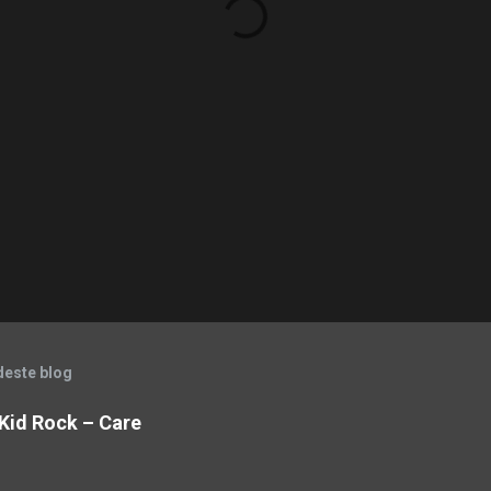
deste blog
& Kid Rock – Care