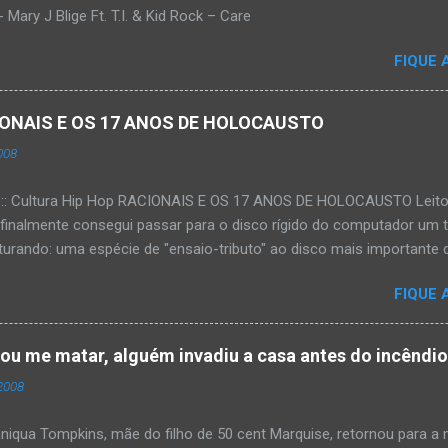
Mary J Blige Ft. T.I. & Kid Rock – Care
FIQUE 
ACIONAIS E OS 17 ANOS DE HOLOCAUSTO
008
:::: Cultura Hip Hop RACIONAIS E OS 17 ANOS DE HOLOCAUSTO Leitora
 finalmente consegui passar para o disco rígido do computador um 
urando: uma espécie de "ensaio-tributo" ao disco mais importante do
rá 17 anos agora em 2008. Falo de "Holocausto Urbano", do grupo p
FIQUE 
costume, uma pequena digressão. É muito disseminada em nosso p
ro não tem memória. Fala-se muito por aí que não cultuamos noss
ória sociocultural. No que diz respeito ao hip-hop, cabe a nós, form
tou me matar, alguém invadiu a casa antes do incêndi
nte responsáveis, tentar mudar essa trajetória de descaso e esque
2008
Hip-Hop tornou-se mais um dos espaços de preservação e disseminaç
rasileiro. Olha, já temos muita história pra contar, apesar do espaço 
iqua Tompkins, mãe do filho de 50 cent Marquise, retornou para 