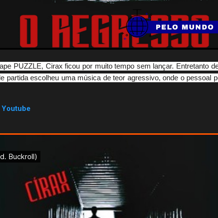
ape PUZZLE, Cirax ficou por muito tempo sem lançar. Entretanto de
de partida escolheu uma música de teor agressivo, onde o pessoal po
|
Youtube