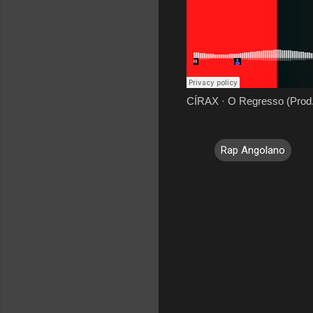
CÍRAX
·
O Regresso (Prod.
Rap Angolano
C
o
m
e
n
t
á