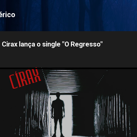
Pular para o conteúdo principal
érico
 Cirax lança o single "O Regresso"