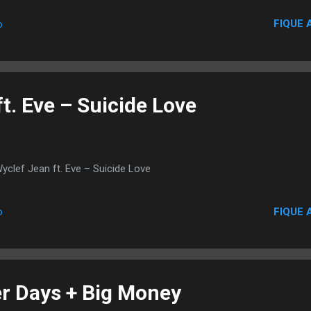
um pra tocar e me ouvirá gritando e cantando, não se preocupe com
FIQUE 
o
soas me ouvem dizendo rock, elas devem ficar um pouco assustadas.
er?' Quando eu disse que estava fazendo um álbum de rock, era so
erdade. Este álbum não é de hip-hop. Quando eu faço os meus álbuns
er rap, eu sei que preciso rimar. Eu sei as palavras que tenho...
t. Eve – Suicide Love
yclef Jean ft. Eve – Suicide Love
FIQUE 
o
r Days + Big Money