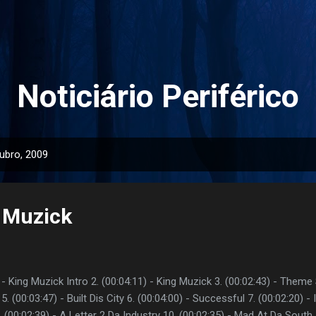
Pular para o conteúdo principal
Noticiário Periférico
ubro, 2009
g Muzick
) - King Muzick Intro 2. (00:04:11) - King Muzick 3. (00:02:43) - Theme 
 (00:03:47) - Built Dis City 6. (00:04:00) - Successful 7. (00:02:20) - 
. (00:02:39) - A Letter 2 Da Industry 10. (00:02:35) - Mad At Da South 