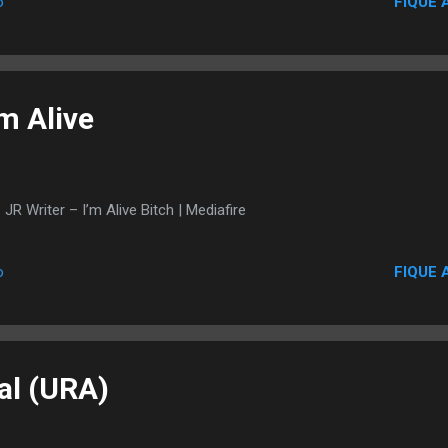
FIQUE 
o
tar a acreditar em suas possibilidades após quatro anos marcados 
de. A cantora sofre de uma doença nos vasos sanguíneos conhec
rovascular e, além disso, foi diagnosticada com uma pericardite. C
iciente, a cantora descobriu ainda que seu filho mais velho tem autism
’m Alive
 Writer – I’m Alive Bitch | Mediafire
FIQUE 
o
al (URA)