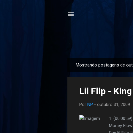
Mostrando postagens de out
P
o
s
Lil Flip - Kin
t
a
Por
NP
-
outubro 31, 2009
g
e
1. (00:00:59
n
Money Flow 5.
s
Day N Nite 9