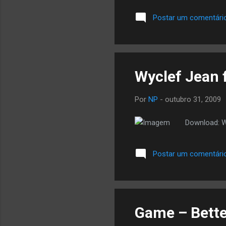
álb
Postar um comentári
pes
faz
lib
faz
Wyclef Jean f
Por
NP
-
outubro 31, 2009
Download: W
Postar um comentári
Game – Bette