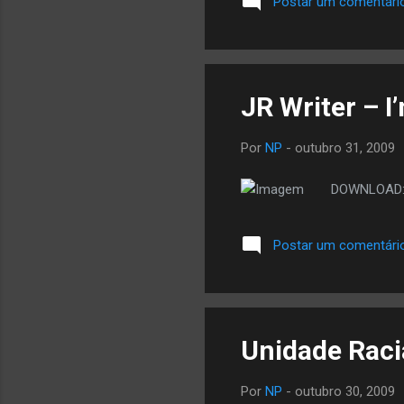
Postar um comentári
vol
saú
mic
suf
JR Writer – I
Por
NP
-
outubro 31, 2009
DOWNLOAD: JR
Postar um comentári
Unidade Raci
Por
NP
-
outubro 30, 2009