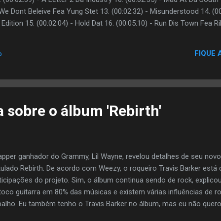
 We Dont Beleive Fea Yung Stet 13. (00:02:32) - Misunderstood 14. (
dition 15. (00:02:04) - Hold Dat 16. (00:05:10) - Run Dis Town Fea Ri
29) - Shit Talkin 19. (00:04:06) - Foolish 20. (00:02:31) - Respect Da Ki
rse 22. (00:07:53) - Baller Freestyle 23. (00:00:41) - King Muzick Out
FIQUE 
o
 Redd Download Torrent
a sobre o álbum 'Rebirth'
apper ganhador do Grammy, Lil Wayne, revelou detalhes de seu novo 
itulado Rebirth. De acordo com Weezy, o roqueiro Travis Barker está
ticipações do projeto. Sim, o álbum continua sendo de rock, explic
toco guitarra em 80% das músicas e existem várias influências de ro
balho. Eu também tenho o Travis Barker no álbum, mas eu não que
 estou tentando fazer algo que eu não posso, adicionou. Não pens