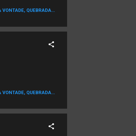
 isso (risos). Quando as
A VONTADE, QUEBRADA...
 'Ai, Deus, o que ele irá
bre fazer uma parada de
 Carter, eu sei que preciso
A VONTADE, QUEBRADA...