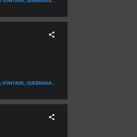
A VONTADE, QUEBRADA...
por diferentes problemas de
ida como angina
omo se já não fosse
o, ...
A VONTADE, QUEBRADA...