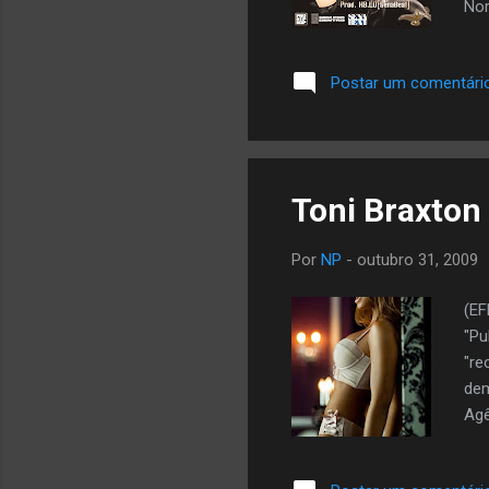
Nor
ww
Postar um comentári
Toni Braxton 
Por
NP
-
outubro 31, 2009
(EF
"Pu
"re
dem
Agê
mom
dis