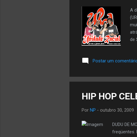
A d
(UR
mui
atr
de 
con
gos
Postar um comentári
htt
_Me
Lág
htt
vem
em 
Por
NP
-
outubro 30, 2009
DUDU DE MO
freqüentes. 