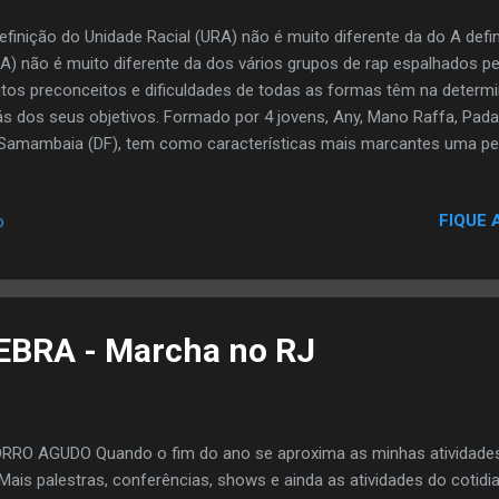
efinição do Unidade Racial (URA) não é muito diferente da do A defi
A) não é muito diferente da dos vários grupos de rap espalhados pe
tos preconceitos e dificuldades de todas as formas têm na determi
ás dos seus objetivos. Formado por 4 jovens, Any, Mano Raffa, Pada
Samambaia (DF), tem como características mais marcantes uma pega
scientes e com muita humildade, determinação e trabalho tenta co
to dos amantes do rap nacional. Todas as 4 Músicas:
FIQUE 
o
p://www.4shared.com/file/140390218/d814c76b/Unidade_Racial_-
smo_que_o_primeiro_seja_o_ltimo_-_Prvia_do_CD.html Músicas d
rimas de uma mãe:
p://www.4shared.com/file/140383771/de8c9cfc/Lgrimas_de_uma_m
: http://www.4shared.com/file/140385873/1eb5e531/Enquanto_a_
Cena: http:/...
RRO AGUDO Quando o fim do ano se aproxima as minhas atividade
Mais palestras, conferências, shows e ainda as atividades do cotid