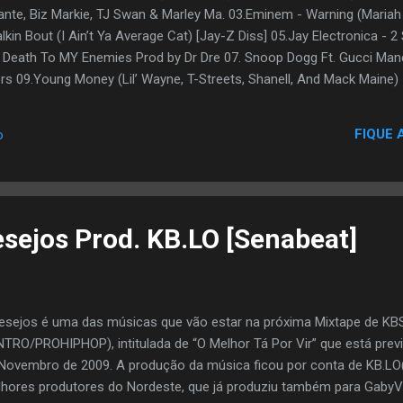
nte, Biz Markie, TJ Swan & Marley Ma. 03.Eminem - Warning (Mariah D
kin Bout (I Ain’t Ya Average Cat) [Jay-Z Diss] 05.Jay Electronica - 2
- Death To MY Enemies Prod by Dr Dre 07. Snoop Dogg Ft. Gucci Ma
rs 09.Young Money (Lil’ Wayne, T-Streets, Shanell, And Mack Maine) 
. 2 (The Art of Storyrhymin) 11.Timbaland Feat. Justin Timberlake - C
 Low 13.Game Ft. Gucci Mane & Timbaland - Krazy 14.Hell Rell - I H
FIQUE 
o
 Rich Feat. Jadakiss - Hard Living 16.Gucci Mane - Outta Me 17. Cla
feat. Gucci Mane-Crime Wave (Remix) 02.Gucci Mane Ft. Lil Wayne, 
 03.DJ Khaled feat. Usher, Young Jeezy, Rick Ros...
sejos Prod. KB.LO [Senabeat]
esejos é uma das músicas que vão estar na próxima Mixtape de 
TRO/PROHIPHOP), intitulada de “O Melhor Tá Por Vir” que está prev
Novembro de 2009. A produção da música ficou por conta de KB.LO
hores produtores do Nordeste, que já produziu também para GabyV