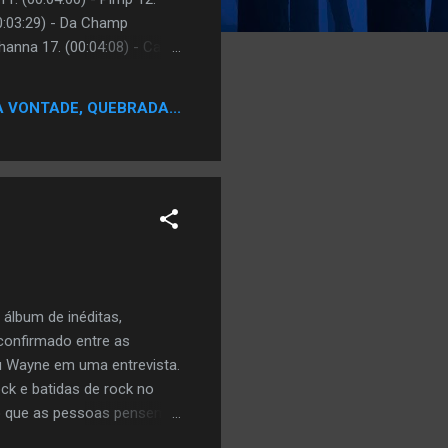
00:03:29) - Da Champ
hanna 17. (00:04:08) - Cant
ng 21. (00:01:38) - I Look
ro 24. (00:03:36) - Chrome
A VONTADE, QUEBRADA...
álbum de inéditas,
 confirmado entre as
ou Wayne em uma entrevista.
ck e batidas de rock no
ro que as pessoas pensem
e que você colocará o