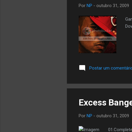
Por
NP
-
outubro 31, 2009
Gam
Dow
Postar um comentári
Excess Banger
Por
NP
-
outubro 31, 2009
01.Complete