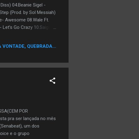
iss) 04.Beanie Sigel -
 Step (Prod. by Sol Messiah)
ne- Awesome 08.Wale Ft.
- Let’s Go Crazy 10.Saigon
arry Out 12.Ludacris ft
eard They’re Looking For
A VONTADE, QUEBRADA...
ss A - Scooped Up “DISC 2″
Jadakiss & Birdman –
KBSSA(CEM POR
ista pra ser lançada no mês
(Senabeat), um dos
oice e o grupo