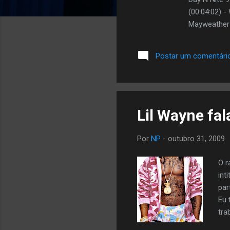
(00:04:02) -
Mayweather E
I 18. (00:02:
Good Flip Ve
Postar um comentári
Lips Ft. Lil
Lil Wayne fal
Por
NP
-
outubro 31, 2009
O r
int
par
Eu 
tra
que