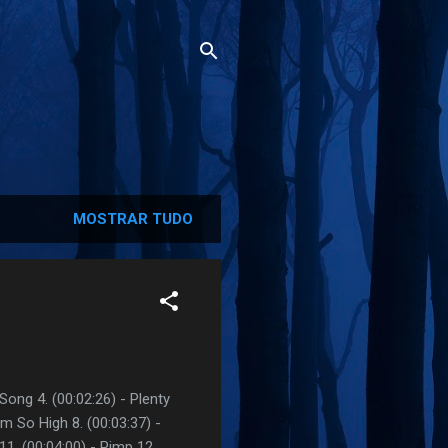
MOSTRAR TUDO
Song 4. (00:02:26) - Plenty
Im So High 8. (00:03:37) -
11. (00:04:00) - Pimp 12.