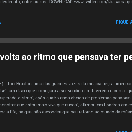
destenato, entre outros . DOWNLOAD www.twitter.com/kbssamarq
w.myspace.com/kbssa1dasilva www.myspace.com/senabeat
FIQUE 
o
volta ao ritmo que pensava ter p
E).- Toni Braxton, uma das grandes vozes da música negra american
lse", um disco que começará a ser vendido em fevereiro e com o qual
cuperado o ritmo", após quatro anos cheios de problemas pessoais 
onstrar que estou mais viva que nunca", afirmou em Londres em en
ncia Efe, na qual não escondeu que seu retorno ao mundo da músi
ento, "muito nervoso, muita tensão e uma grande dose de responsa
siparam na medida em que foi recuperando a confiança em si mesma.