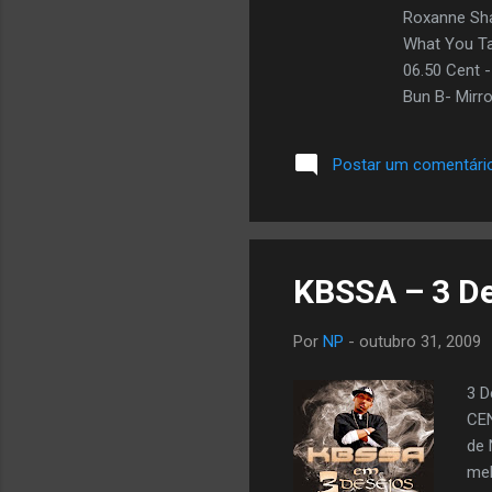
Roxanne Sha
What You Tal
06.50 Cent 
Bun B- Mirro
- Say Yes Pt
Shawna- How
Postar um comentári
Me 15.Sonny
01.50 Cent 
Wasted Remix
KBSSA – 3 De
Por
NP
-
outubro 31, 2009
3 D
CEN
de 
mel