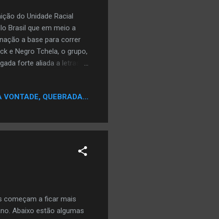
nição do Unidade Racial
lo Brasil que em meio a
nação a base para correr
ck e Negro Tchela, o grupo,
da forte aliada a letras
nquistar seu espaço no
A VONTADE, QUEBRADA...
e forma individual
e.html Enquanto a Paz não
Paz_No_vem.html Entrando
s começam a ficar mais
iano. Abaixo estão algumas