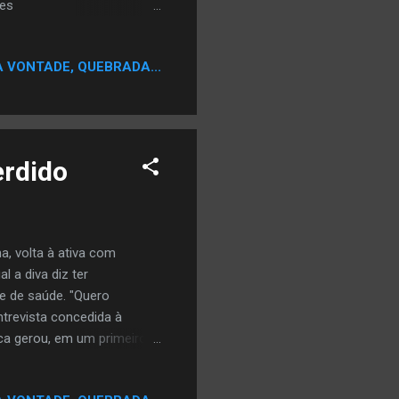
ues
A VONTADE, QUEBRADA...
erdido
a, volta à ativa com
 a diva diz ter
e de saúde. "Quero
trevista concedida à
ca gerou, em um primeiro
bilidade", que se
 Não foi fácil para Toni