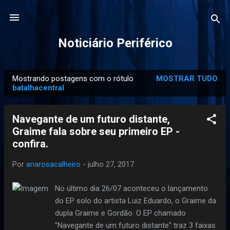
Pular para o conteúdo principal
Noticiário Periférico
Mostrando postagens com o rótulo
MOSTRAR TUDO
P
batalhacentral
o
s
Navegante de um futuro distante,
t
Graime fala sobre seu primeiro EP -
a
confira.
g
e
Por
anarosacalheiro
-
julho 27, 2017
n
No último dia 26/07 aconteceu o lançamento
s
do EP solo do artista Luiz Eduardo, o Graime da
dupla Graime e Gordão. O EP chamado
"Navegante de um futuro distante" traz 3 faixas