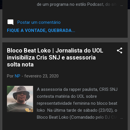
de um programa no estilo Podcast, do site
Democracynow.org , onde a entrevistadora,
Ami Goodman conversa com Abdur-
Postar um comentário
Rahman Muhammad , homem que
FIQUE A VONTADE, QUEBRADA...
investigou e entrevistou várias pessoas no
documentário "Quem matou Malcolm X" ,
série que está disponível na Netflix ,
Bloco Beat Loko | Jornalista do UOL
juntamente com a produtora e jornalista
invisibiliza Cris SNJ e assessoria
Shayla Harris e também a Ilyasah Shabazz ,
solta nota
filha de Malcolm X . O bate papo foi divido
em duas partes: Quem matou Malcolm X e
Por
NP
-
fevereiro 23, 2020
seu legado. SEGUNDA PARTE: Shabazz, filha
do Malcolm X e A. Peter Bailey, amigo
A assessoria da rapper paulista, CRIS SNJ
pessoal falam sobre a vida e legado do
contesta matéria do UOL sobre
Malcolm X A primeira parte é sobre quem
representatividade feminina no bloco beat
matou, portanto, a maioria das perguntas
loko Na última tarde de sábado (23/02), o
são direcionadas ao Abdur-Rahman
Bloco Beat Loko (Comandado pelo DJ CIA )
Muhammad e a Shayla Harris , além de ter
puxou um pouco mais de 50 mil pessoas na
trechos da série docum...