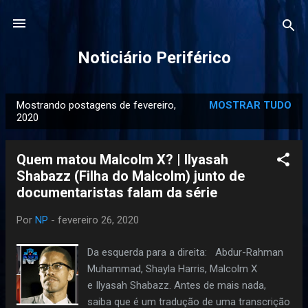
Pular para o conteúdo principal
Noticiário Periférico
Mostrando postagens de fevereiro,
MOSTRAR TUDO
P
2020
o
s
Quem matou Malcolm X? | Ilyasah
t
Shabazz (Filha do Malcolm) junto de
a
documentaristas falam da série
g
e
Por
NP
-
fevereiro 26, 2020
n
Da esquerda para a direita: Abdur-Rahman
s
Muhammad, Shayla Harris, Malcolm X
e Ilyasah Shabazz. Antes de mais nada,
saiba que é um tradução de uma transcrição