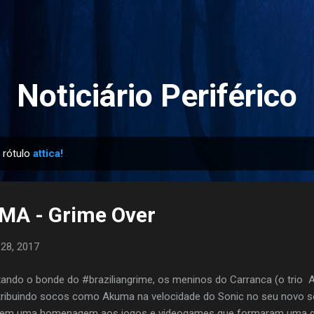
Pular para o conteúdo principal
Noticiário Periférico
 rótulo
attica!
MA - Grime Over
 28, 2017
ando o bonde do #braziliangrime, os meninos do Carranca (o tri
tribuindo socos como Akuma na velocidade do Sonic no seu novo so
em uma homenagem aos jogos e videogames que formaram uma ge