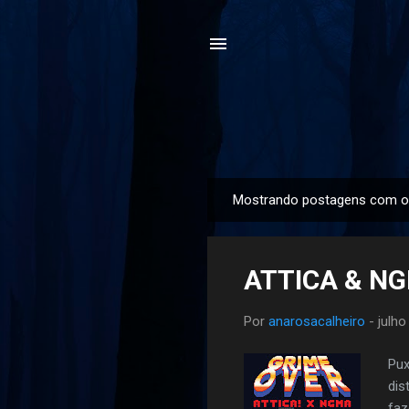
Mostrando postagens com o
P
o
s
ATTICA & NG
t
a
Por
anarosacalheiro
-
julho
g
e
Pux
n
dis
s
faz