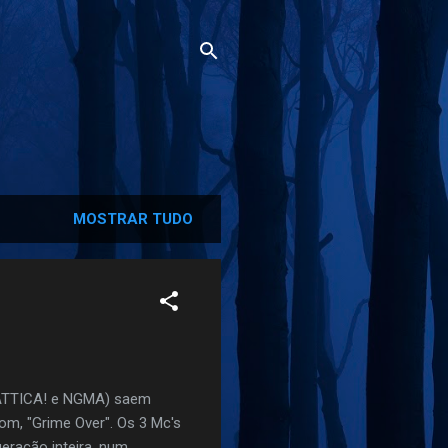
MOSTRAR TUDO
o ATTICA! e NGMA) saem
m, "Grime Over". Os 3 Mc's
ração inteira, num