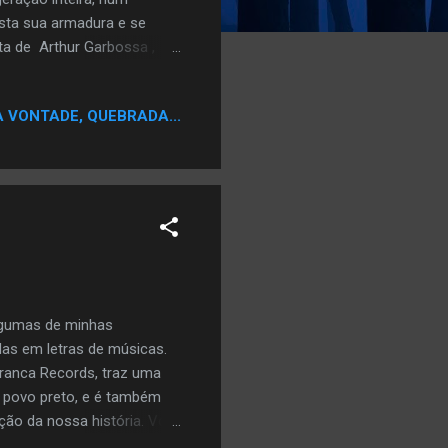
ista sua armadura e se
nta de Arthur Garbossa ,
os que compõem os
ovimento “ a ideia da arte
A VONTADE, QUEBRADA...
uita referência de jogos,
mente a arte ser em 8 bits.
ge, double dragon… que foram
lgumas de minhas
adas em letras de músicas.
rranca Records, traz uma
o povo preto, e é também
o da nossa história. Vou
bi utilizadas nos versos de