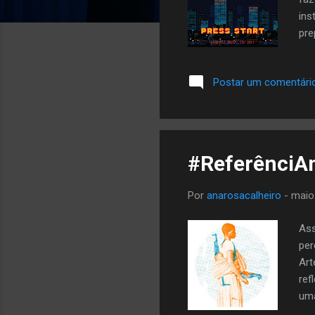
ins
pre
dir
lan
Postar um comentári
já 
foi
Bus
jog
#ReferênciAn
Por
anarosacalheiro
-
maio
Ass
per
Art
ref
uma
dis