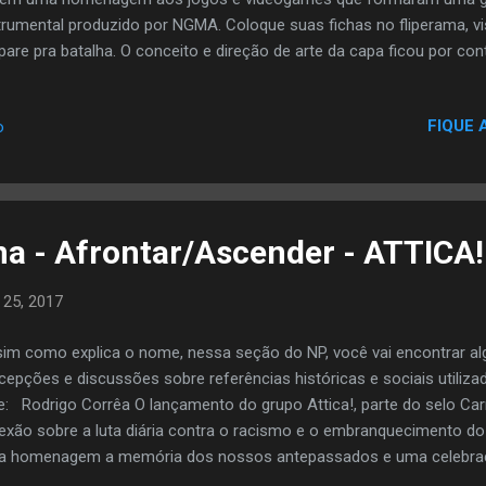
trumental produzido por NGMA. Coloque suas fichas no fliperama, v
pare pra batalha. O conceito e direção de arte da capa ficou por co
etor de arte do selo e responsável pelas impecáveis capas e víde
çamentos do coletivo. Segundo ele, em entrevista ao blog Rap em M
FIQUE 
o
vem do fato de que o som faz um trocadilho com game over e tem m
 uma abordagem na qual todos ficaram de acordo em fazer. Principal
quei referências de jogos beat’em up tipo final fight, streets of ra
os nos quais condiz mais com a levada da música, j...
a - Afrontar/Ascender - ATTICA!
 25, 2017
im como explica o nome, nessa seção do NP, você vai encontrar a
cepções e discussões sobre referências históricas e sociais utiliz
e: Rodrigo Corrêa O lançamento do grupo Attica!, parte do selo Ca
lexão sobre a luta diária contra o racismo e o embranquecimento d
 homenagem a memória dos nossos antepassados e uma celebraçã
cutir sobre as referências com cunho histórico e social que eu perce