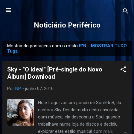
Pular para o conteúdo principal
Noticiário Periférico
Mostrando postagens com o rótulo
R'B
MOSTRAR TUDO
P
Tuga
o
s
Sky - "O Ideal" [Pré-single do Novo
t
Álbum] Download
a
g
Por
NP
-
junho 07, 2010
e
Hoje trago-vos um pouco de Soul/RnB, da
n
cantora Sky. Desde muito cedo envolvida
s
com música, ela descobriu a Soul quando
trabalhava numa loja de discos e decidiu
explorar este estilo musical com mais