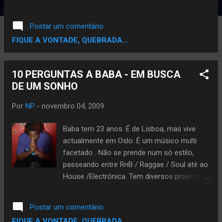
profundidade. Participou do concurso
"Alarga a Tua vida", onde chegou à final
Postar um comentário
decidida por Boss AC. Em 2006 lança
FIQUE A VONTADE, QUEBRADA...
"InSónia", álbum inteiramente produzido,
gravado e masterizado pela própria. Em
2010, a cantora vai lançar o seu segundo
10 PERGUNTAS A BABA - EM BUSCA
disco, a que deu o titulo de "O Quarto da
DE UM SONHO
Música", que terá produções de Begh, Raez,
Raze, Checkmate, Karabinieri e I.V.M. O pré-
Por
NP
-
novembro 04, 2009
single já se encontra disponível para
download e o 1º videoclip oficial da cantora
Baba tem 23 anos. É de Lisboa, mas vive
será apresentado na festa de apresentação
actualmente em Oslo. É um músico multi
do álbum, dia 9 de Junho no Bar Plano B -
facetado . Não se prende num só estilo,
Porto. DOWNLOAD A TRACK ''O IDEAL'' AQUI
passeando entre RnB / Raggae / Soul até ao
!! www.myspace.com/skyinsonia
House /Electrónica. Tem diversos projectos
e sonhos para realizar. Fica a conhecer
melhor este músico. Andreia - Conta-nos
Postar um comentário
como começaste a tua carreira e quais ou
FIQUE A VONTADE, QUEBRADA...