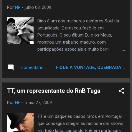
nos Estados Unidos, com a ajuda de Troy
Por
NP
-
julho 08, 2009
Hightower, um dos mais requisitados
misturadores de Hip Hop dos EUA, revelou
Dino é um dos melhores cantores Soul da
uma maturidade rara e prenunciou o redefinir
actualidade. E arriscou fazê-lo em
de novos caminhos na música de AC. Nos
Português. O seu álbum Eu e os Meus,
anos que se seguiram viveu experiências
mostrou um trabalho maduro, com
diversas – produziu, promoveu espectáculos
participações especiais e muito bem
e edições discográficas, compôs música
trabalhado. O primeiro trabalho de um
para televisão (“Masterplan” e “Último Beijo”)
artista, cujo o sonho era ser músico, e
FIQUE A VONTADE, QUEBRADA...
1 comentário
e cinema (“Zona J” e “Lena”) e teve ainda
finalmente alcançou o seu maior desejo.
tempo para participar em trabalhos de
Veja a Entrevista no Blog Curto Circuito
alguns dos maiores vultos da m...
TT, um representante do RnB Tuga
Por
NP
-
maio 27, 2009
TT é um daqueles casos raros em Portugal
que consegue chegar às rádios e dar shows
em todo lado, cantando RnB em português.