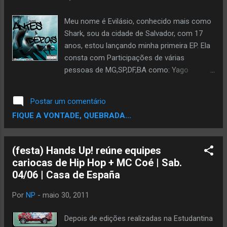
Meu nome é Evilásio, conhecido mais como
Shark, sou da cidade de Salvador, com 17
anos, estou lançando minha primeira EP. Ela
consta com Participações de várias
pessoas de MG,SP,DF,BA como: Yago
Hypnoze, Mc Bob, Banex, Izzy Mc, Góry,
Mano Poeta, Definição, Dogg, TH e o Grime.
Postar um comentário
Produção: Gas, Tavos e Góry. DOWNLOAD
FIQUE A VONTADE, QUEBRADA...
(festa) Hands Up! reúne equipes
cariocas de Hip Hop + MC Coé | Sab.
Por
NP
-
maio 30, 2011
Depois de edições realizadas na Estudantina