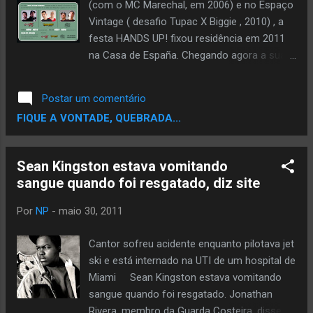
(com o MC Marechal, em 2006) e no Espaço
Vintage ( desafio Tupac X Biggie , 2010) , a
festa HANDS UP! fixou residência em 2011
na Casa de España. Chegando agora a sua
segunda edição no local, depois de colocar
mais de 600 pessoas em abril, a HANDS UP!
Postar um comentário
promove a união das principais equipes de
FIQUE A VONTADE, QUEBRADA...
hip hop da cidade do Rio. São elas:
Eletrobase (representada nesta edição pelos
DJs Lulinha e Dadu), Opalão 76 (DJs Saddam
Sean Kingston estava vomitando
e Tucho) e Southside (DJs Bê Jones e
sangue quando foi resgatado, diz site
Mondraga). MC Coé , uma das revelações
da noite carioca, faz pocket show de pré-
Por
NP
-
maio 30, 2011
lançamento do seu CD que traz o hit
"Homem de Sorte" (
Cantor sofreu acidente enquanto pilotava jet
http://youtu.be/jt1WW7g7MGc ). --- Serviço:
ski e está internado na UTI de um hospital de
Festa: Hands Up! Data/hora: Sábado, 04/06.
Miami Sean Kingston estava vomitando
23h DJs: Lulinha, Tonha, Saddam, Tucho, Bê
sangue quando foi resgatado. Jonathan
Jones e Mondraga (hip hop) Local: Casa de
Rivera, membro da Guarda Costeira, disse