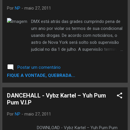
toda nação corinthiana. Ainda não está definida
Por
NP
-
maio 27, 2011
a data que a mixtape estará sendo vendida nas
ruas e nos jogos. CONFIRA ABAIXO O SOM
DMX está atrás das grades cumprindo pena de
http://www.youtube.com/watch?
um ano por violar os termos de sua condicional
v=lOC8Mx_pBco FAÇA AQUI O DOWNLOAD
usando drogas. De acordo com noticiários, o
www.4shared.com/audio/W5x5kSN5/1_-
astro de Nova York será solto sob supervisão
_Eu_Sou_Corinthians_-_Jan_k.html?
judicial no dia 1 de julho. A supervisão terminará
no dia 12 de agosto. X, cujo nome verdadeiro é
Earl Simmons, voltou para a prisão pela décima
Postar um comentário
terceira vez no dia 16 de dezembro, após ter se
FIQUE A VONTADE, QUEBRADA...
declarado culpado de violar os termos de sua
condicional. Na ocasião, o juiz disse acreditar
que o artista possuía uma 'condição mental
DANCEHALL - Vybz Kartel – Yuh Pum
não diagnosticada', e que o mesmo
Pum V.I.P
provavelmente sofria de transtorno bipolar. O
rapper foi transferido então para a unidade de
Por
NP
-
maio 27, 2011
saúde mental do presídio de Alhambra. By
Centraldorap.com
DOWNLOAD - Vybz Kartel – Yuh Pum Pum