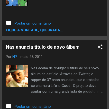
Postar um comentário
FIQUE A VONTADE, QUEBRADA...
Nas anuncia título de novo álbum
Por
NP
-
maio 28, 2011
Nas acaba de divulgar o título de seu novo
álbum de estúdio. Através do Twitter, o
rapper de 37 anos anunciou que o trabalho
se chamará Life is Good . O projeto deve
contar com uma grande lista de produtores,
sendo Salaam Remi um nome praticamente
certo. O último álbum de estúdio de Nas foi
Postar um comentário
Untitled (2008), que estreou no topo da