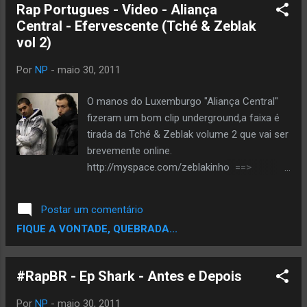
Rap Portugues - Video - Aliança
internet para atacar a dona do "Mais você". Em
Central - Efervescente (Tché & Zeblak
seu Twitter, ele detonou: "Se a jurada mais
vol 2)
cascuda conseguisse fazer melhor eu até
levaria em consideração, sendo assim, então,
Por
NP
-
maio 30, 2011
f...! A vida continua". Bill ainda continuou:
"Chega!! Vou pra casa ascender (sic) uma luz,
O manos do Luxemburgo "Aliança Central"
uma luz que me conduza a um lugar que não
fizeram um bom clip underground,a faixa é
tenha culinária de futilidade nem modelo com
tirada da Tché & Zeblak volume 2 que vai ser
cérebro de ervilha", escreveu ele, referindo-se à
brevemente online.
modelo Amanda Brandão, que também estava
http://myspace.com/zeblakinho ==>
entre os jurados. MV Bill ameaçou ainda não ...
Myspace Zeblak
http://facebook.com/zeblakinho ==>
Postar um comentário
Facebook Zeblak
FIQUE A VONTADE, QUEBRADA...
http://zeblakinho.skyblog.com ==> Blog
Zeblak
#RapBR - Ep Shark - Antes e Depois
Por
NP
-
maio 30, 2011