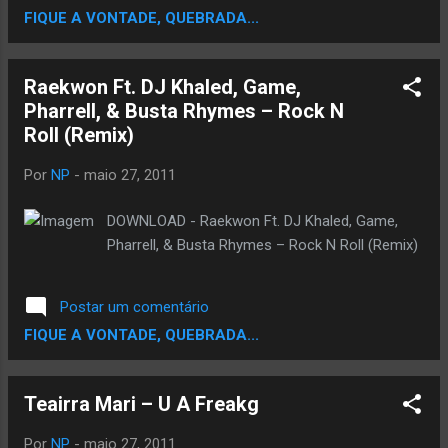
FIQUE A VONTADE, QUEBRADA...
parada americana de álbuns com cerca de
187.000 cópias vendidas em sua semana de
estreia. Life is Good ainda não tem
Raekwon Ft. DJ Khaled, Game,
previsão de lançamento. By
Pharrell, & Busta Rhymes – Rock N
Centraldorap.com
Roll (Remix)
Por
NP
-
maio 27, 2011
DOWNLOAD - Raekwon Ft. DJ Khaled, Game,
Pharrell, & Busta Rhymes – Rock N Roll (Remix)
Postar um comentário
FIQUE A VONTADE, QUEBRADA...
Teairra Mari – U A Freakg
Por
NP
-
maio 27, 2011