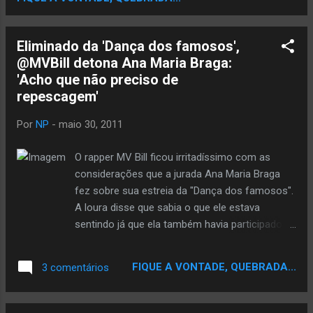
Eliminado da 'Dança dos famosos',
@MVBill detona Ana Maria Braga:
'Acho que não preciso de
repescagem'
Por
NP
-
maio 30, 2011
O rapper MV Bill ficou irritadíssimo com as
considerações que a jurada Ana Maria Braga
fez sobre sua estreia da "Dança dos famosos".
A loura disse que sabia o que ele estava
sentindo já que ela também havia participado
da "Dança dos famosos" e o músico ficou
gesticulando dizendo que não. Em seu Teitter
FIQUE A VONTADE, QUEBRADA...
3 comentários
oficial, o rapper, que ainda atua em "Malhação",
esculhambou a apresentadora do "Mais você".
Com o fim do programa, MV Bill escolheu a