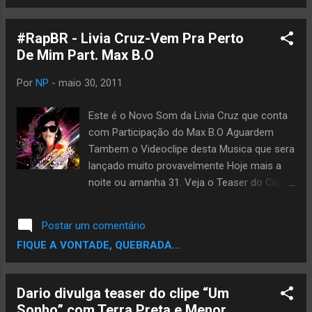
acho! rsrs… By Rapevolusom.com
#RapBR - Livia Cruz-Vem Pra Perto
De Mim Part. Max B.O
Por
NP
-
maio 30, 2011
Este é o Novo Som da Livia Cruz que conta
com Participação do Max B.O Aguardem
Tambem o Videoclipe desta Musica que sera
lançado muito provavelmente Hoje mais a
noite ou amanha 31. Veja o Teaser do Clipe
BAIXAR
Postar um comentário
FIQUE A VONTADE, QUEBRADA...
Dario divulga teaser do clipe “Um
Sonho” com Terra Preta e Menor