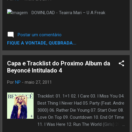
DOWNLOAD - Teairra Mari – U A Freak
Postar um comentário
FIQUE A VONTADE, QUEBRADA...
Capa e Tracklist do Proximo Album da
Beyoncé Intitulado 4
Por
NP
-
maio 27, 2011
Tracklist: 01. 1+1 02. I Care 03. I Miss You 04.
Best Thing I Never Had 05. Party (Feat. Andre
3000) 06. Rather Die Young 07. Start Over 08.
Love On Top 09. Countdown 10. End Of Time
11. I Was Here 12. Run The World (Girls) 28
de Junho Nas Lojas.