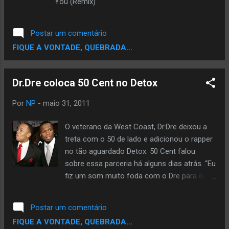
You (Remix)
Postar um comentário
FIQUE A VONTADE, QUEBRADA...
Dr.Dre coloca 50 Cent no Detox
Por
NP
-
maio 31, 2011
O veterano da West Coast, Dr.Dre deixou a
treta com o 50 de lado e adicionou o rapper
no tão aguardado Detox. 50 Cent falou
sobre essa parceria há alguns dias atrás. “Eu
fiz um som muito foda com o Dre para o
novo álbum dele! Eles deveriam ter lançado
o som neste final de semana,mas você sabe
Postar um comentário
como o Dre é né? twittou 50. Nem os meus
FIQUE A VONTADE, QUEBRADA...
filhos irão ver o Detox nas prateleiras eu