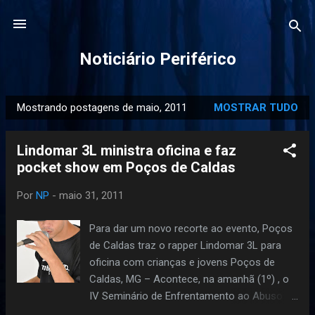
Pular para o conteúdo principal
Noticiário Periférico
Mostrando postagens de maio, 2011
MOSTRAR TUDO
P
o
Lindomar 3L ministra oficina e faz
s
pocket show em Poços de Caldas
t
a
Por
NP
-
maio 31, 2011
g
e
Para dar um novo recorte ao evento, Poços
n
de Caldas traz o rapper Lindomar 3L para
s
oficina com crianças e jovens Poços de
Caldas, MG – Acontece, na amanhã (1º) , o
IV Seminário de Enfrentamento ao Abuso e
Exploração Sexual , juntamente com o III