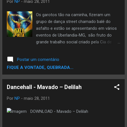
Por
NP
-
maio 28, 2011
Os garotos tão na caminha, fizeram um
grupo de dança street chamado balé do
asfalto e estão se apresentando em vários
eventos de Uberlandia-MG, são fruto do
grande trabalho social criado pela Cia de
dança Balé de rua, que orgulhosamente
representa nosso país lá fora e muito bem,
Postar um comentário
eles querem o Brasil, chegar longe, pois tem
FIQUE A VONTADE, QUEBRADA...
talento, os integrantes são: Jonin, Bruna,
Augusto, Marcus vinicius.
Dancehall - Mavado – Delilah
Por
NP
-
maio 28, 2011
DOWNLOAD - Mavado – Delilah