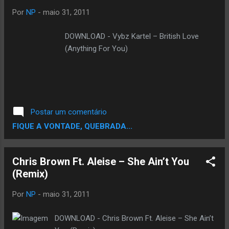
meenie" com o canadense Justin Bieber, que
Por
NP
-
maio 31, 2011
publicou mensagem de apoio. Rihanna e
Chris Brown também enviaram desejos de
DOWNLOAD - Vybz Kartel – British Love
melhora. By G1
(Anything For You)
Postar um comentário
FIQUE A VONTADE, QUEBRADA...
Chris Brown Ft. Aleise – She Ain’t You
(Remix)
Por
NP
-
maio 31, 2011
DOWNLOAD - Chris Brown Ft. Aleise – She Ain’t