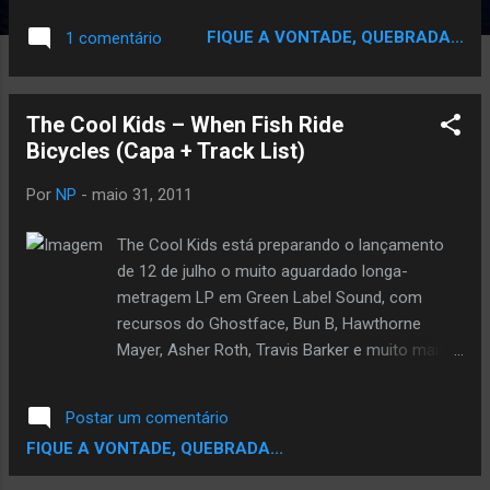
Seminário de Saúde Mental Infanto – Juvenil.
FIQUE A VONTADE, QUEBRADA...
1 comentário
Durante todo o dia, representantes do poder
público, professores, médicos, autoridades
e jovens dos Centros de Referência em
The Cool Kids – When Fish Ride
Assistência Social (Cras) de Poços de
Bicycles (Capa + Track List)
Caldas devem estar reunidos para discutir
avaliação, legalidade e responsabilização. As
Por
NP
-
maio 31, 2011
atividades terão início às 8h30 no Complexo
Cultural da Urca e neste ano o encontro traz
The Cool Kids está preparando o lançamento
uma novidade. Uma pessoa específica para
de 12 de julho o muito aguardado longa-
ministrar oficinas aos jovens e falar
metragem LP em Green Label Sound, com
diretamente a eles. O rapper Lindomar 3L ,
recursos do Ghostface, Bun B, Hawthorne
natural de Uberaba – MG e que atualmente
Mayer, Asher Roth, Travis Barker e muito mais.
mora em São Paulo, onde ministra oficinas
1. Rush Hour Traffic 2. GMC 3. Boomin’ (feat.
nas unidades da Fundação Casa, para
Tennille) 4. Sour Apples (feat. Travis Barker) 5.
menores infratores. A abertura do evento
Postar um comentário
Penny Hardaway (feat. Ghostface Killah) 6.
com a fala da vice-presidente do Conselho
FIQUE A VONTADE, QUEBRADA...
Bundle Up 7. Gas Station (feat. Bun B) 8. Get
Estadual dos Direi...
Right 9. Swimsuits (feat. Mayer Hawthorne) 10.