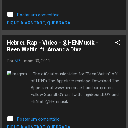
Postar um comentário
FIQUE A VONTADE, QUEBRADA...
Hebreu Rap - Video - @HENMusik -
Been Waitin' ft. Amanda Diva
Por
NP
-
maio 30, 2011
The official music video for "Been Waitin'" off
of HEN's The Appetizer mixtape. Download The
Appetizer at www.henmusik.bandcamp.com
Follow SoundLOY on Twitter: @iSoundLOY and
HEN at: @Henmusik
Postar um comentário
FIQUE A VONTADE, QUEBRADA...