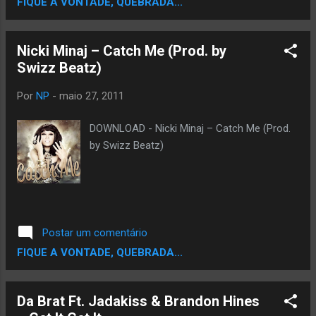
FIQUE A VONTADE, QUEBRADA...
destaque atualmente, e leram suas poesias em
nossa sala. E então nós tivemos uma noite de
poesia e Commom estava lá. Ele é muito
Nicki Minaj – Catch Me (Prod. by
agradável. Mas qualquer um dos poetas do Hip
Swizz Beatz)
Hop, que forem capazes de misturar os dois
mundos dessa forma tão interessante, a Casa
Por
NP
-
maio 27, 2011
Branca lhes permitirá fazer o mesmo. “ By
Rapevolusom.com
DOWNLOAD - Nicki Minaj – Catch Me (Prod.
by Swizz Beatz)
Postar um comentário
FIQUE A VONTADE, QUEBRADA...
Da Brat Ft. Jadakiss & Brandon Hines