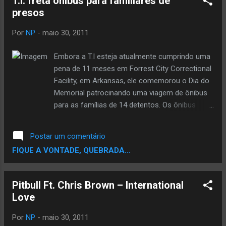
T.I. freta ônibus para familiares de
presos
Por
NP
-
maio 30, 2011
Embora a T.I esteja atualmente cumprindo uma
pena de 11 meses em Forrest City Correctional
Facility, em Arkansas, ele comemorou o Dia do
Memorial patrocinando uma viagem de ônibus
para as famílias de 14 detentos. Os ônibus
fretado chamado "To See a Love One ", pegou
pessoas de Atlanta e Alabama para visitas de
Postar um comentário
ontem e de hoje nas penintenciárias. T.I. está
FIQUE A VONTADE, QUEBRADA...
programado para ser libertado em setembro.
"Eu fui abençoado para receber toneladas e
toneladas de e-mail dos meus fãs, familiares e
Pitbull Ft. Chris Brown – International
amigos, bem como receber visitas em uma
Love
base regular. Infelizmente, alguns caras não
são tão afortunados" disse T.I em um
Por
NP
-
maio 30, 2011
comunicado obtido pela MTV News. "Há um