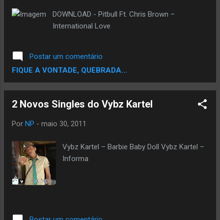
monte de caras bons aqui que não têm sido
DOWNLOAD - Pitbull Ft. Chris Brown –
capazes de ver suas pessoas queridas nos
International Love
últimos anos. Suas famílias não podem pagar a
viagem, então eu resolvi ajudar. By
Postar um comentário
HipHopDiario.com
FIQUE A VONTADE, QUEBRADA...
2 Novos Singles do Vybz Kartel
Por
NP
-
maio 30, 2011
Vybz Kartel – Barbie Baby Doll Vybz Kartel –
Informa
Postar um comentário