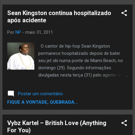
Sean Kingston continua hospitalizado
após acidente
Por
NP
-
maio 31, 2011
O cantor de hip-hop Sean Kingston
permanece hospitalizado depois de bater
seu jet ski numa ponte de Miami Beach, no
domingo (29). Segundo informações
divulgadas nesta terça (31) pelo agente do
cantor, Joseph Carozza, não há novidades
no estado de saúde, que ainda é grave.
Postar um comentário
Kingston, que tem 21 anos, continua na
FIQUE A VONTADE, QUEBRADA...
unidade de terapia intensiva de um hospital
em Miami, no estado americano da Flórida.
Kisean Anderson, seu nome verdadeiro, já
Vybz Kartel – British Love (Anything
lançou dois discos. O maior hit é "Beautiful
For You)
girls". Ele também gravou a faixa "Eenie