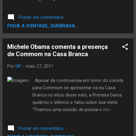
com uma pegada de letra mais agressiva e o
beat mais pesado, Deserto de Idéias mostra
Postar um comentário
que Joe Sujera também sabe falar sério. O beat
FIQUE A VONTADE, QUEBRADA...
novamente é do Chapeicom Beats que faz
parte do selo Costela Recordz, assim como o
MC." Deserto De Idéias by joesujera
Michele Obama comenta a presença
de Commom na Casa Branca
Por
NP
-
maio 27, 2011
Apesar da controvérsia em torno do convite
para Commom se apresentar na na Casa
Branca no início deste mês, a Primeira Dama
quebrou o silêncio e falou sobre sua visita:
“Tivemos uma sessão de poesia e nós
convidamos as crianças e os jovens, na
semana passada em todo o país. E eles
Postar um comentário
conversaram com alguns dos poetas de maior