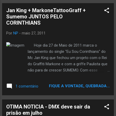
Jan King + MarkoneTattooGraff +
Sumemo JUNTOS PELO
Por
NP
-
maio 27, 2011
Hoje dia 27 de Maio de 2011 marca o
lançamento do single "Eu Sou Corinthians" do
Mc Jan King que fechou um projeto com o Rei
do Graffiti Markone e com a griffe Paulista que
não para de crescer SUMEMO. Com esse
projeto que é ousado e ao mesmo tempo
polemico Jan King pretende alcançar grandes
FIQUE A VONTADE, QUEBRADA...
1 comentário
números com essa mixtape voltada para o fiel
torcedor corintihano, o mc garante uma
estratégia perfeita de marketing para alcançar
OTIMA NOTICIA - DMX deve sair da
os números que quer, a música já está
prisão em julho
disponível no youtube e pode ser ouvida por