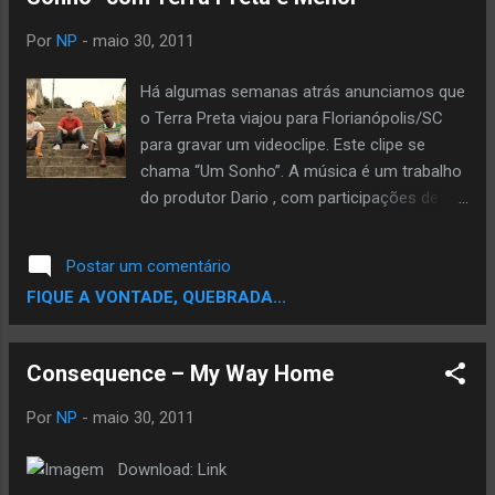
Por
NP
-
maio 30, 2011
Há algumas semanas atrás anunciamos que
o Terra Preta viajou para Florianópolis/SC
para gravar um videoclipe. Este clipe se
chama “Um Sonho”. A música é um trabalho
do produtor Dario , com participações de
Terra Preta e Menor . Já está disponível o
teaser, que pode ser assistido no player
Postar um comentário
abaixo:
FIQUE A VONTADE, QUEBRADA...
Consequence – My Way Home
Por
NP
-
maio 30, 2011
Download: Link