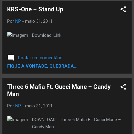
Roll Call (feat. Asher Roth, Chip Tha Ripper,
KRS-One – Stand Up
Boldy James) 11. Summer Jam (feat. Maxine
Ashley) (Prod. by Pharrell Williams) A little
Por
NP
-
maio 31, 2011
backstory on the label: Já em agosto de 2008, a
Mountain Dew lançou sua gravadora , Green
Download: Link
Label Sound , lançando um exclusivo single "
Delivery Man ", de The Cool Kids . Dois anos e
meio depois , quando os peixes andam de
Postar um comentário
bicicleta será o primeiro álbum completo da
FIQUE A VONTADE, QUEBRADA...
primeira para Green Label Sound através do
iTunes Music Store.
Three 6 Mafia Ft. Gucci Mane – Candy
Man
Por
NP
-
maio 31, 2011
DOWNLOAD - Three 6 Mafia Ft. Gucci Mane –
Candy Man