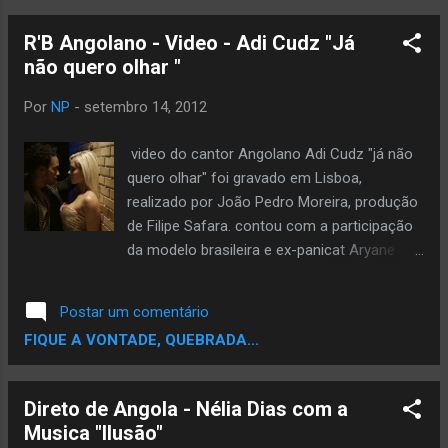
R'B Angolano - Video - Adi Cudz "Já
não quero olhar "
Por
NP
-
setembro 14, 2012
video do cantor Angolano Adi Cudz "já não
quero olhar" foi gravado em Lisboa,
realizado por João Pedro Moreira, produção
de Filipe Safara. contou com a participação
da modelo brasileira e ex-panicat Aryane
Steinkopf, Yola Araujo e Cage one. O Site
Noticiario Periferico esta concorrendo ao
Postar um comentário
Premio TOPBLOG na categoria melhor Blog
FIQUE A VONTADE, QUEBRADA...
de Musica. Ta afim de ver um Blog de
Rap,musica negra entre os finalistas..? Ta
afim de Ajudar ..? Se Sim,Ajude votando,vote
Direto de Angola - Nélia Dias com a
pode votar usando seu email,seu facebook
Musica "Ilusão"
ou Twitter. Escolha um e Vota pra Fortalecer