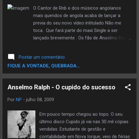
mercado africano, onde explora ao máximo as
O Cantor de Rnb e dos músicos angolanos
sonoridades do velho continente. O single de
mais queridos de angola acaba de lançar a
avanço para esse Projecto tem como
previa do seu novo vídeo intitulado Não me
convidada Yola Araújo na musica "coisa Doida"
toca . Que fará parte do maxi Single a ser
. Cujo o vídeo foi gravado em Moçambique e
lançado brevemente . Os fãs de Anselmo Ralph
mostramos para si com exclusividades fotos
serão brindados brevemente se não houver
da gravação do mesmo. Conhecido como Adi
imprevistos com álbum/ single “A Dor do
cudz, Adilson Figueira Fernandes de 2...
Postar um comentário
Cupido”, Serão 5 singles musicais
FIQUE A VONTADE, QUEBRADA...
acompanhados de Três vídeoclipes. Ainda
segundo dados que tivemos de forma exclusiva
Anselmo ira lançar álbum “A Dor Do Cupido”
Anselmo Ralph - O cupido do sucesso
isso a posterior acompanhado de um DVD
musical. a produção musical ficou a cargo
Por
NP
-
julho 08, 2009
de Nelson Klasszik, Dji Tafinha, Leandro &
Sandocan. No single poderão encontrar faixas
Em pouco tempo chegou ao topo. O seu
como Animal , está Difícil, e Atira Agua e
último disco Cupido já vai nas 30 mil cópias
recuar que previá você verá em seguida. O
vendidas. Estudante de gestão e
Projecto prevê ainda uma Mega campanha de
contabilidade em Nova Iorque, veio de férias