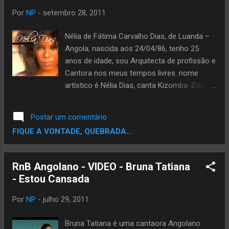
a Corrente. VOTE AQUI
Por
NP
-
setembro 28, 2011
Nélia de Fátima Carvalho Dias, de Luanda –
Angola, nascida aos 24/04/86, tenho 25
anos de idade, sou Arquitecta de profissão e
Cantora nos meus tempos livres. nome
artístico é Nélia Dias, canta Kizomba-Zouk-
Semba, ela é da produtora Beats and Feeling
e esta a mandar o seu primeiro trabalho
Postar um comentário
musical o Video Clip e o MP3 intitulado
FIQUE A VONTADE, QUEBRADA...
“Ilusão”. DOWNLOAD Video Da Musica
RnB Angolano - VIDEO - Bruna Tatiana
- Estou Cansada
Por
NP
-
julho 29, 2011
Bruna Tatiana é uma cantaora Angolano