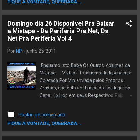
FIQUE A VONTADE, QUEBRADA...
Domingo dia 26 Disponivel Pra Baixar
a Mixtape - Da Periferia Pra Net, Da
Net Pra Periferia Vol 4
Por
NP
-
junho 25, 2011
Enquanto Isto Baixe Os Outros Volumes da
Mixtape Mixtape Totalmente Independente
Coletada Por Min enviada pelos Proprios
Artistas, que esta em busca do seu lugar na
Cena Hip Hop em seus Respectivos Pais..ou
Estado..a Mixtape conta com Grupo
Brasileiros, Moçambicanos e Angolanos.
Postar um comentário
Esta Mixtape esta com uma qualidade Otima.
FIQUE A VONTADE, QUEBRADA...
Curtam a Cena e Divulguem Pra que mais
pessoas Ouça o Som deste Manos. 1-