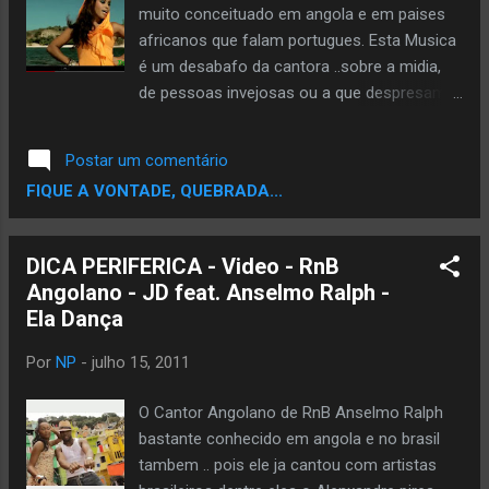
muito conceituado em angola e em paises
africanos que falam portugues. Esta Musica
é um desabafo da cantora ..sobre a midia,
de pessoas invejosas ou a que despresam..e
coias do tipo. Esta musica é loka de mais é
um desabafo com muita classe e qualidade
Postar um comentário
vocal da cantara canta mtooooo...!!!!
FIQUE A VONTADE, QUEBRADA...
DICA PERIFERICA - Video - RnB
Angolano - JD feat. Anselmo Ralph -
Ela Dança
Por
NP
-
julho 15, 2011
O Cantor Angolano de RnB Anselmo Ralph
bastante conhecido em angola e no brasil
tambem .. pois ele ja cantou com artistas