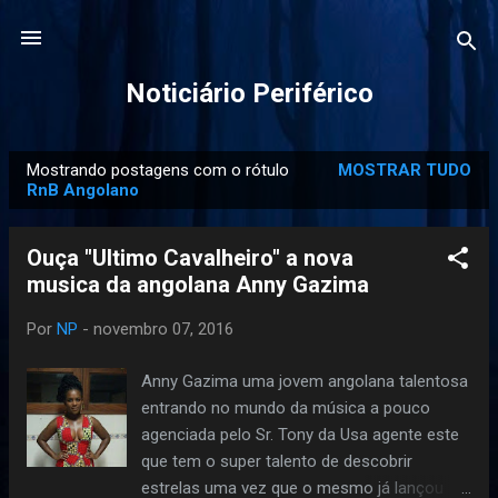
Pular para o conteúdo principal
Noticiário Periférico
Mostrando postagens com o rótulo
MOSTRAR TUDO
P
RnB Angolano
o
s
Ouça "Ultimo Cavalheiro" a nova
t
musica da angolana Anny Gazima
a
g
Por
NP
-
novembro 07, 2016
e
Anny Gazima uma jovem angolana talentosa
n
entrando no mundo da música a pouco
s
agenciada pelo Sr. Tony da Usa agente este
que tem o super talento de descobrir
estrelas uma vez que o mesmo já lançou