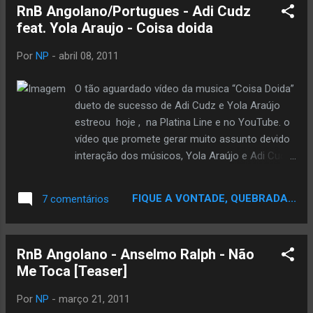
Analogicos - Rap Killaz [Prod.Hebreu] -
RnB Angolano/Portugues - Adi Cudz
ANGOLA 2-Os Agentes Part. Renan
feat. Yola Araujo - Coisa doida
(Inquerito)- Carregando Pedras - BRASIL 3-
B.GUERREIROS - SUA BOCA DE MEL (REMIX)
Por
NP
-
abril 08, 2011
- BRASIL 4-Bando Civil-Anthem(hino
nacional)ft.Tek - MOÇAMBIQUE 5-Black Star
O tão aguardado vídeo da musica “Coisa Doida”
- Black Star de Volta - MOÇAMBIQUE 6-
dueto de sucesso de Adi Cudz e Yola Araújo
Pamelloza - Pode Parar(Produção Emerson
estreou hoje , na Platina Line e no YouTube. o
Tripah) - BRASIL 7-NordesteNato - Mais
vídeo que promete gerar muito assunto devido
respeito - BRASIL 8-INEDITOS - Pra Todo
interação dos músicos, Yola Araújo e Adi Cudz,
Meu People Ouvir - ANGOLA 9-CHABBA -
que já garantiram publicamente que se trata
Oração - ANGOLA 10-KINHO MATOS
apenas de um trabalho profissional. A química
FIQUE A VONTADE, QUEBRADA...
7 comentários
AFFIRMATIVA- QUERO VER QUEM VEM -
perfeita de Adi e Yola, você ira ver nas imagens
BRASIL 11-Gangster Life-Momento Certo -
editadas e dirigidas por Dj Marcel, o melhor
BRASIL 12-Ilustre - 2'' Antes da Morte - AN...
Director de vídeos de África pelo Channel 0.
RnB Angolano - Anselmo Ralph - Não
Faça download da musica Download Neste
Me Toca [Teaser]
momento, Adi Cudz tem o seu segundo
trabalho finalizado. “ Raízes”, nome deste
Por
NP
-
março 21, 2011
álbum, é um trabalho muito voltado para o