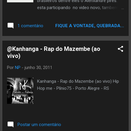
brasileiros dentre eles o Alenxandre pires.
esta participando no video novo, tambem
angolano JD .O video foi gravado no rio de
janeiro e conta com a Participaçao da
FIQUE A VONTADE, QUEBRADA...
1 comentário
Dançarina ALINE BARBOSA uma negra Linda
que se nao me engano era dançarina do
Domingão do Faustao.
@Kanhanga - Rap do Mazembe (ao
vivo)
Por
NP
-
junho 30, 2011
Kanhanga - Rap do Mazembe (ao vivo) Hip
Hop me - Plínio75 - Porto Alegre - RS
Postar um comentário