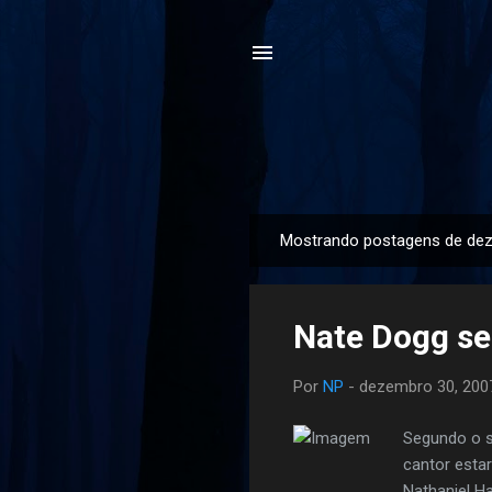
Mostrando postagens de de
P
o
s
Nate Dogg se
t
a
Por
NP
-
dezembro 30, 200
g
e
Segundo o s
n
cantor esta
s
Nathaniel H