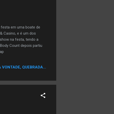
ma festa em uma boate de
 & Casino, e é um dos
show na festa, tendo a
 Body Count depois partiu
Rap
A VONTADE, QUEBRADA...