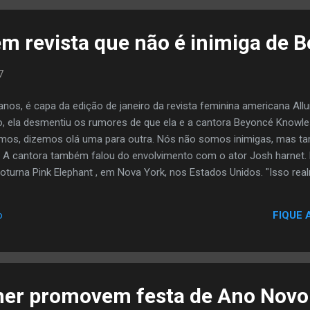
em revista que não é inimiga de 
7
anos, é capa da edição de janeiro da revista feminina americana Allu
, ela desmentiu os rumores de que ela e a cantora Beyoncé Knowles,
mos, dizemos olá uma para outra. Nós não somos inimigas, mas 
a A cantora também falou do envolvimento com o ator Josh harnet. E
turna Pink Elephant , em Nova York, nos Estados Unidos. "Isso rea
t e ele veio até mim. No dia seguinte nós estávamos nos beijando e
e::Central do Rap
FIQUE 
o
lher promovem festa de Ano Novo