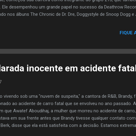
. Ele desempenhou um grande papel no sucesso da Deathrow Reco
ndo nos álbuns The Chronic de Dr. Dre, Doggystyle de Snoop Dogg e
te:::Central do rap Como esse Sera o Ultimo post meu do ano kero d
m feliz ano novo....q ano q vem nossso rap esteja cada vez mas for
FIQUE 
pra curte um boa black music nacional ou gringa....paz a todos irm
 e beijo pras minas.. By Thug $outh
larada inocente em acidente fata
7
 vivendo sob uma "nuvem de suspeita," a cantora de R&B, Brandy, fo
ionado ao acidente de carro fatal que se envolveu no ano passado. 
m que Awatef Aboudihaj, a mulher que morreu no acidente de carro
stava em sua frente antes que Brandy tivesse qualquer contato com
r Berk, disse que ela está satisfeita com a decisão. Estamos extrem
ma investigação mais profunda e ampla por parte das autoridades, 