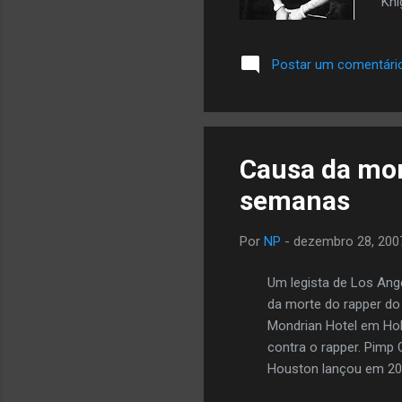
Kni
Tup
Kni
Postar um comentári
ori
a f
Hot
que
Causa da mor
semanas
Por
NP
-
dezembro 28, 200
Um legista de Los Ang
da morte do rapper do
Mondrian Hotel em Hol
contra o rapper. Pimp 
Houston lançou em 2007
(Underground Kingz) , 