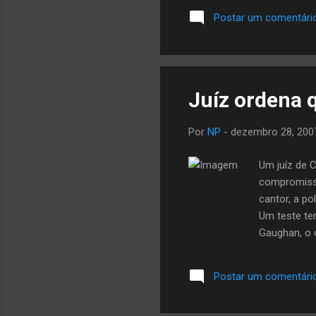
uma nomeação ao Gramm
Postar um comentári
Durante a prisão de Pi
Pimpalation , em 2006.
Juíz ordena 
Por
NP
-
dezembro 28, 200
Um juíz de 
compromisso
cantor, a po
Um teste ter
Gaughan, o 
problemas p
tendo relaç
Postar um comentári
acusações, 