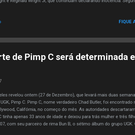
ght e Reginald Wright Jr, que continuam declarando inocência. Seg
ac e agente do FBI, Kevin Hackie, existem vários fatores important
ght e Wright na morte de Tupac. Hackie mantém que duas dúzias d
FIQUE 
o
entados a andar desarmados na noite em que Tupac foi assassinado
amosa briga envolvendo o membro dos crips, Orlando "Baby Lane"
el foi encenada, para que Orlando Anderson fosse culpado pelo cr
 antes de Tupac morrer, uma Glock calibre .40 foi confiscada de um 
te de Pimp C será determinada 
7
eles revelou ontem (27 de Dezembro), que levará mais duas semana
 UGK, Pimp C. Pimp C, nome verdadeiro Chad Butler, foi encontrad
lywood, Califórnia, no começo do mês. As autoridades descartaram 
C tinha apenas 33 anos de idade e deixou para trás mulher e três filh
, com seu parceiro de rima Bun B, o sétimo álbum do grupo UGK. O r
estreou em #1 no Billboard 200, e o hit Int'l Players Anthem (I Choo