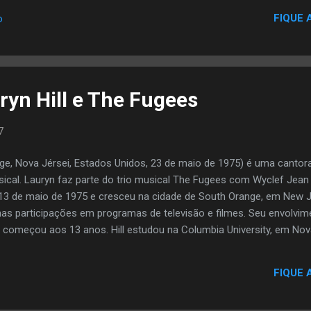
 tenha determinado que Brandy Norwood não deveria ser acusada de
FIQUE 
o
ao acidente de 2006 , disse Berk via comunicado.
ryn Hill e The Fugees
7
nge, Nova Jérsei, Estados Unidos, 23 de maio de 1975) é uma canto
sical. Lauryn faz parte do trio musical The Fugees com Wyclef Jean
13 de maio de 1975 e cresceu na cidade de South Orange, em New Jer
nas participações em programas de televisão e filmes. Seu envolvi
 começou aos 13 anos. Hill estudou na Columbia University, em Nova
cation of Lauryn Hill (1998), reinou nas paradas americanas durant
o, garantiu a Hill onze indicações no prêmio Grammy de 1999, feito
FIQUE 
nco, entre eles o de Álbum do Ano e Melhor Cantora do Ano. O disco, 
s, também rendeu uma turnê ao lado dos rappers do Outkast. Di...