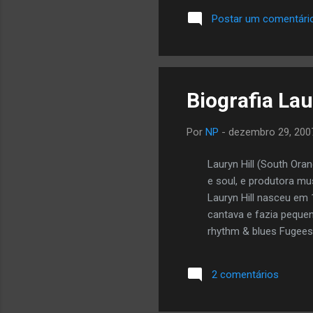
Los Angeles
Postar um comentári
relacionado 
Biografia Lau
Por
NP
-
dezembro 29, 200
Lauryn Hill (South Ora
e soul, e produtora mu
Lauryn Hill nasceu em 
cantava e fazia peque
rhythm & blues Fugees
disco solo, The Misedu
lançamento. Além diss
2 comentários
cantora. Hill levou ci
reggae e rhythm & blue