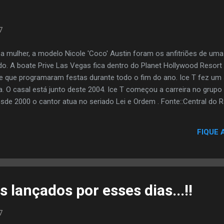
7
e a mulher, a modelo Nicole 'Coco' Austin foram os anfitriões de u
o. A boate Prive Las Vegas fica dentro do Planet Hollywood Resort
de que programaram festas durante todo o fim do ano. Ice T fez um 
 O casal está junto deste 2004. Ice T começou a carreira no grupo
Desde 2000 o cantor atua no seriado Lei e Ordem . Fonte::Central do 
FIQUE 
 lançados por esses dias...!!
7