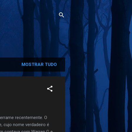
MOSTRAR TUDO
derrame recentemente. O
e, cujo nome verdadeiro é
bém contava com Warren G e