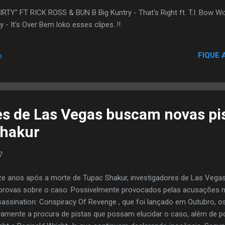
TY" FT RICK ROSS & BUN B Big Kuntry - That's Right ft. T.I. Bow
- It's Over Bem loko esses clipes..!!
FIQUE 
o
es de Las Vegas buscam novas pi
Shakur
7
e anos após a morte de Tupac Shakur, investigadores de Las Vegas 
provas sobre o caso. Possivelmente provocados pelas acusações 
assination: Conspiracy Of Revenge , que foi lançado em Outubro, o
amente a procura de pistas que possam elucidar o caso, além de p