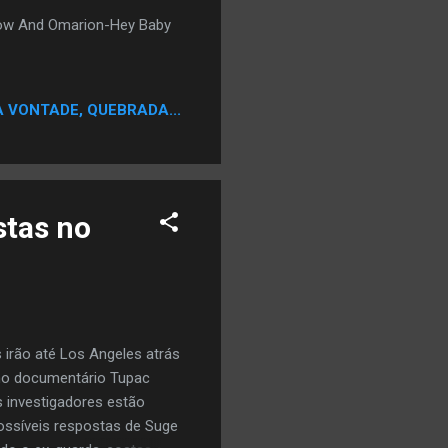
 Wow And Omarion-Hey Baby
A VONTADE, QUEBRADA...
stas no
irão até Los Angeles atrás
no documentário Tupac
s investigadores estão
ossíveis respostas de Suge