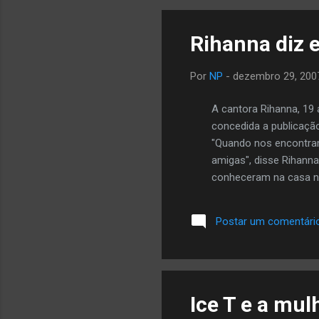
Rihanna diz 
Por
NP
-
dezembro 29, 200
A cantora Rihanna, 19 
concedida a publicação
"Quando nos encontra
amigas", disse Rihann
conheceram na casa no
Eu fui ao Pink Elephan
contou a cantora. Font
Postar um comentári
Ice T e a mu