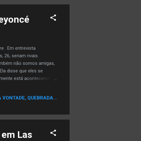
Beyoncé
re . Em entrevista
 26, seriam rivais.
também não somos amigas,
la disse que eles se
lmente está acontecendo.
 ficando um com outro",
A VONTADE, QUEBRADA...
 em Las