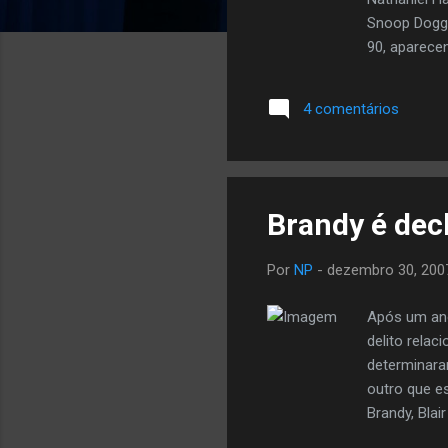
Snoop Dogg
90, aparece
Shakur. Fon
esse blog u
4 comentários
muita saude 
pros machos
Brandy é dec
Por
NP
-
dezembro 30, 200
Após um ano
delito relac
determinara
outro que e
Brandy, Blai
depois de u