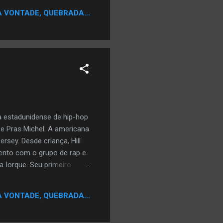
 qualquer crime que seja
A VONTADE, QUEBRADA...
ra estadunidense de hip-hop
 e Pras Michel. A americana
sey. Desde criança, Hill
mento com o grupo de rap e
 Iorque. Seu primeiro
e quase todo o ano de seu
 jamais alcançado por uma
A VONTADE, QUEBRADA...
uma mistura de rap, soul,