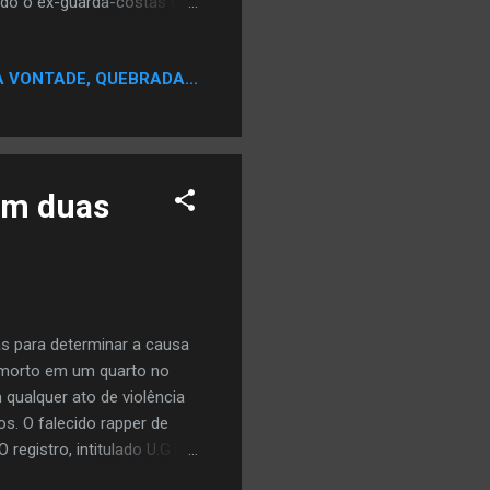
undo o ex-guarda-costas de
es que apontam a culpa de
e seguranças foram
A VONTADE, QUEBRADA...
. Ele também acredita que
 Anderson no MGM Grand
ime. Hackie também alega
m...
em duas
s para determinar a causa
o morto em um quarto no
qualquer ato de violência
os. O falecido rapper de
egistro, intitulado U.G.K.
se You) garantiu ao grupo