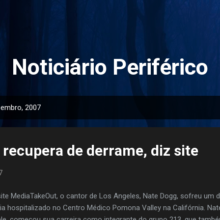
Pular para o conteúdo principal
Noticiário Periférico
zembro, 2007
 recupera de derrame, diz site
7
ite MediaTakeOut, o cantor de Los Angeles, Nate Dogg, sofreu um 
ria hospitalizado no Centro Médico Pomona Valley na Califórnia. Nat
ale, começou sua carreira como integrante do grupo 213, que tam