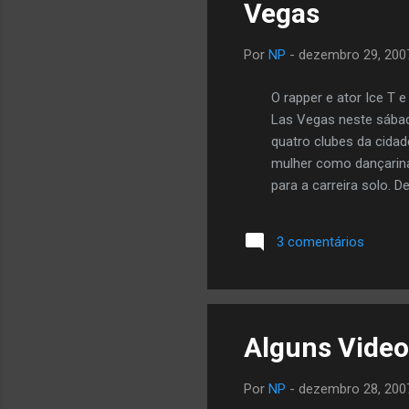
Vegas
Por
NP
-
dezembro 29, 200
O rapper e ator Ice T 
Las Vegas neste sábad
quatro clubes da cida
mulher como dançarina.
para a carreira solo. 
3 comentários
Alguns Videos
Por
NP
-
dezembro 28, 200