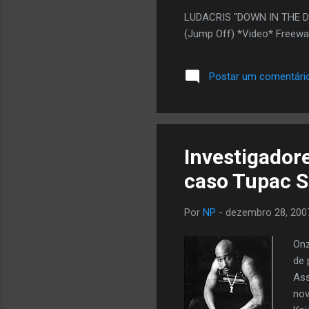
LUDACRIS "DOWN IN THE DIR
(Jump Off) *Video* Freeway 
Postar um comentári
Investigador
caso Tupac 
Por
NP
-
dezembro 28, 200
Onz
de 
Ass
nov