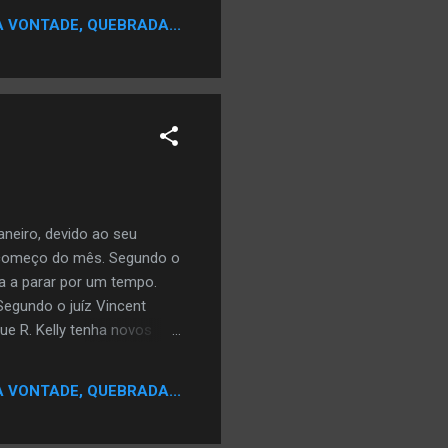
u da cadeia em 2005.
A VONTADE, QUEBRADA...
projeto solo, intitulado
neiro, devido ao seu
o começo do mês. Segundo o
ta a parar por um tempo.
 Segundo o juíz Vincent
e R. Kelly tenha novos
usado de filmar a si mesmo
O cantor, que nega as
A VONTADE, QUEBRADA...