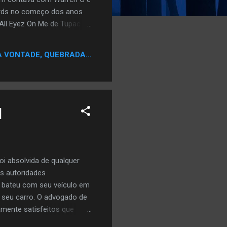
rds no começo dos anos
 All Eyez On Me de Tupac
eseja a todos q visitam
te...q nos estejamos com
A VONTADE, QUEBRADA...
aos e irmazinhas..abraços
l
i absolvida de qualquer
As autoridades
, bateu com seu veículo em
 seu carro. O advogado de
amente satisfeitos que
o procurador da cidade de