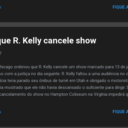
y. O álbum foi o primeiro projeto do grupo desde que Pimp C sai
FIQUE 
o
mp C, Bun B lançou seu álbum solo, Trilla . Pimp C também lançou um 
 Bun B lançará seu segundo álbum solo, II Trill , em Março de 2008
que R. Kelly cancele show
7
Chicago ordenou que R. Kelly cancele um show marcado para 13 de ja
 com a justiça no dia seguinte. R. Kelly faltou a uma audiência n
lícia teria parado seu ônibus de turnê em Utah e obrigado o motoris
ia mostrado que ele não havia descansado o suficiente para dirigir.
cancelamento do show no Hampton Coliseum na Virgínia impedirá qu
ara comparecer a audiência no dia seguinte. R. Kelly está sendo ac
ões sexuais com uma menor, que supostamente tem 13 ou 14 anos. 
FIQUE 
o
poderá pegar até 15 anos de prisão se declarado culpado.