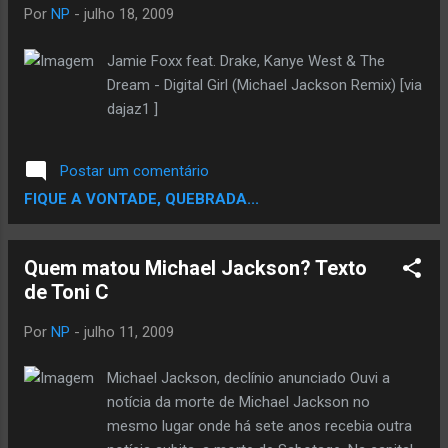
Ludacris feat. Young Jeezy e Eminem 13 -
Por
NP
-
julho 18, 2009
You are not Alone - Nas feat. Common 14 -
Jam - Michael Jackson feat. Chamillionaire
Jamie Foxx feat. Drake, Kanye West & The
15 - We Be Ballin' Pt. 2 - Ice Cube feat.
Dream - Digital Girl (Michael Jackson Remix) [via
Young Buck e T.I. 16 - Stranger in Moscow -
dajaz1 ]
Michael Jackson feat. Bone Thugs N'
Harmony 17 - Bad - Tony Yayo, Lloyd Banks,
Postar um comentário
Jadakiss e Dr. Dre 18 - I'll Be There - Ice
FIQUE A VONTADE, QUEBRADA...
Cube 19 - Billie Jean Pt. 2 - Notorious B.I.G
fea...
Quem matou Michael Jackson? Texto
de Toni C
Por
NP
-
julho 11, 2009
Michael Jackson, declínio anunciado Ouvi a
notícia da morte de Michael Jackson no
mesmo lugar onde há sete anos recebia outra