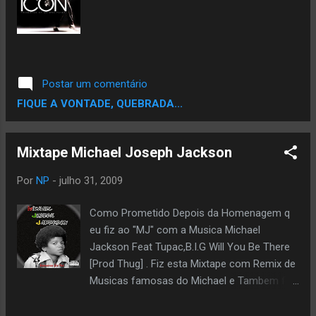
Postar um comentário
FIQUE A VONTADE, QUEBRADA...
Mixtape Michael Joseph Jackson
Por
NP
-
julho 31, 2009
Como Prometido Depois da Homenagem q
eu fiz ao "MJ" com a Musica Michael
Jackson Feat Tupac,B.I.G Will You Be There
[Prod Thug] . Fiz esta Mixtape com Remix de
Musicas famosas do Michael e Tambem fiz
alguns beats usados musicas do Michael.
Usei Samples das musicas:Bad,Will You Be