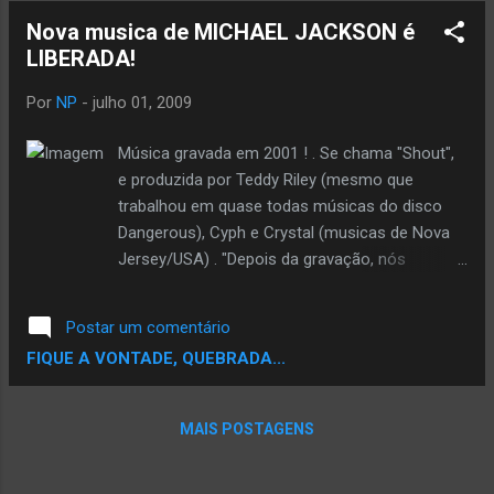
Nova musica de MICHAEL JACKSON é
LIBERADA!
Por
NP
-
julho 01, 2009
Música gravada em 2001 ! . Se chama "Shout",
e produzida por Teddy Riley (mesmo que
trabalhou em quase todas músicas do disco
Dangerous), Cyph e Crystal (musicas de Nova
Jersey/USA) . "Depois da gravação, nós
podíamos ver o Michael dançando a música"
disse Cyph ao E!Online. "Ele realmente estava
Postar um comentário
curtindo a música, mas infelizmente a gravação
FIQUE A VONTADE, QUEBRADA...
se perdeu por interesses políticos da
gravadora. Ninguém ouviu 'Shout' nos Estados
Unidos". . Segundo o jornal inglês Times of
MAIS POSTAGENS
London, um dos biógrafos de Michael Jackson
alega que o cantor pode ter deixado para seus