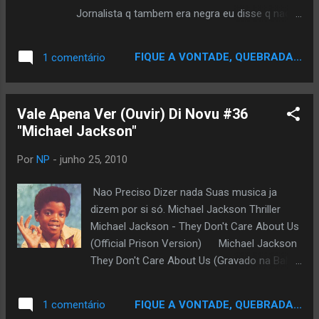
Jornalista q tambem era negra eu disse q nao
iria posta nada sobre o Chris Brown.....Mas a
Homenagem q ele fez ao Mito, da Black Music
FIQUE A VONTADE, QUEBRADA...
1 comentário
Pop Mundial...Michael Joseph Jackson...Foi de
mais...e Emocionante...no Final...eu confesso
fiquei emocionado...em ver o ele nao conseguir
Vale Apena Ver (Ouvir) Di Novu #36
canta a musica por esta chorando...me mostro
"Michael Jackson"
q apesar de erros no passado dele..ele tem um
bom coraçao..isto nao quer dizer q eu va voltar
Por
NP
-
junho 25, 2010
a porta coisas sobre eles..mas ja é um
começo....Vejam o Video do CB no Bet Awards
Nao Preciso Dizer nada Suas musica ja
2010.
dizem por si só. Michael Jackson Thriller
Michael Jackson - They Don't Care About Us
(Official Prison Version) Michael Jackson
They Don't Care About Us (Gravado na Bahia
com Olodum) Michael Jackson - Who Is It
(Music Video) Banned In U.S Smooth
FIQUE A VONTADE, QUEBRADA...
1 comentário
Criminal [ Moonwalker ] - Michael Jackson