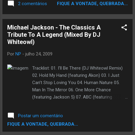
FIQUE A VONTADE, QUEBRADA...
2 comentários
There,They Don't Care About Us,P.Y.T.
(Pretty_Young_Thing),Dont stop til you get
Enough, Alem de Intrumentais como Smoth
Michael Jackson - The Classics A
Criminal,Rock My World,Bad,Rock With You.
Tribute To A Legend (Mixed By DJ
Track List 1- Intro MJ 2-Tupac ft Big e Big L
Whiteowl)
Deadly Combination [By Thug] 3-Jay-z feat
Ugk Hey Papi [Prod.Beat Thug] 4-Michael
Por
NP
-
julho 24, 2009
Jackson Feat Tupac,B.I.G Will You Be There
[Prod.Beat Thug] 5-Young Buck - Shorty
Tracklist: 01. I’ll Be There (DJ Whiteowl Remix)
Wanna Ride [Prod.Beat Thug] 6-Tupac - My
02. Hold My Hand (featuring Akon) 03. I Just
Block [Prod.Beat Thug] 7-Michael Jackson
Can’t Stop Loving You 04. Human Nature 05.
feat Slim Thug,Ti & Bun B -They Don't Care
Man In The Mirror 06. One More Chance
About Us [Prod.Beat Thug] 8-Michael
(featuring Jackson 5) 07. ABC (featuring
Jackson Feat. Bigl e Trina- Rock My World
Jackson 5) 08. Thriller 09. Billie Jean 10. Beat It
[By Thug] 9-Michael Jackson feat Young
11. Bad 12. Dirty Diana 13. They Don;t Care
Buck -Bad [By Thug] 10-Young Buck feat Lil
Postar um comentário
About Us 14. My Girl (featuring Jackson 5) 15.
Scrappy - Money in the Bank [By Thug]...
FIQUE A VONTADE, QUEBRADA...
Smooth Criminal 16. Ain’t No Sunshine 17. You
Are Not Alone 18. Ben 19. I’ll Be There (Original