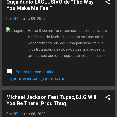
Ouça áudio EXCLUSIVO de “The Way
de...
You Make Me Feel”
Por
NP
-
julho 09, 2009
Bruce Swedien foi o técnico de som de todos
os álbuns do Michael Jackson na fase adulta.
Recentemente ele deu uma palestra em que
mostrou áudios exclusivos das gravações. E
um desses áudios chegou até nós, de maneira
exclusiva. Ouça agora Michael Jackson
cantando “The Way You Make Me Feel”, só ele,
Postar um comentário
sem instrumentações nem nada, e sinta a
FIQUE A VONTADE, QUEBRADA...
potência vocal do Rei do Pop. Michael Jackson
- The Way You Make Me Feel Meu o cara Tinha
uma potencia vocal q so deus msm...ate arrepia
Michael Jackson Feat Tupac,B.I.G Will
tiu.. By MTV
You Be There [Prod Thug]
Por
NP
-
julho 08, 2009