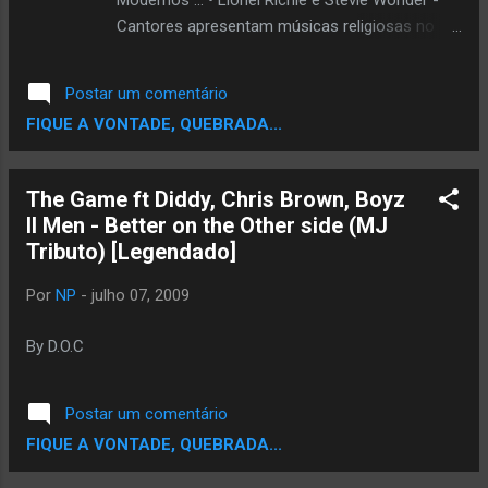
Modernos ... • Lionel Richie e Stevie Wonder -
Admirador de MJ..e BeatMaker.."Sampliei" a
Cantores apresentam músicas religiosas no
Musica "Will You Be There" e montei uma
Staples Center • Blog - Cerimônia em
versão com Tupac e Notorius Big Junto com
homenagem a Michael é transmitida via web •
Postar um comentário
Michael Jackson. Ouçam Tenho certeza q
Smokey Robinson abre homenagem a Michael -
FIQUE A VONTADE, QUEBRADA...
vao Gostar. ...
Cantor lê mensagem de Nelson Mandela • A
Vida no Reino da Magia - RS EUA visitou a casa
do cantor em 1983
The Game ft Diddy, Chris Brown, Boyz
II Men - Better on the Other side (MJ
Tributo) [Legendado]
Por
NP
-
julho 07, 2009
By D.O.C
Postar um comentário
FIQUE A VONTADE, QUEBRADA...