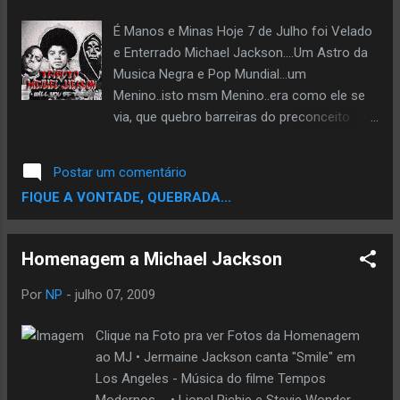
É Manos e Minas Hoje 7 de Julho foi Velado
e Enterrado Michael Jackson....Um Astro da
Musica Negra e Pop Mundial...um
Menino..isto msm Menino..era como ele se
via, que quebro barreiras do preconceito
Racial com sua musica... com suas
atitudes..suas obras assistenciais...etc.. ele
Postar um comentário
influenciou toda uma geraçao de
FIQUE A VONTADE, QUEBRADA...
musicos...principalmente..no Mundo do Hip
Hop..Como por exemplo Usher,Chris
Brown,NeYo...entre outros...como Tambem
Homenagem a Michael Jackson
varios Rappers e Produtores Samplearam
musicas de MJ... Mas infelismente ja era tua
Por
NP
-
julho 07, 2009
Hora..pois nos so morremos quando deus
permite..intaum depois de hoje..q foi teu
Clique na Foto pra ver Fotos da Homenagem
enterro..nao temos mais q chorar..e
ao MJ • Jermaine Jackson canta "Smile" em
sim..celebrar seu legado..de
Los Angeles - Música do filme Tempos
musicas....Descanse Em Paz MJ. Como