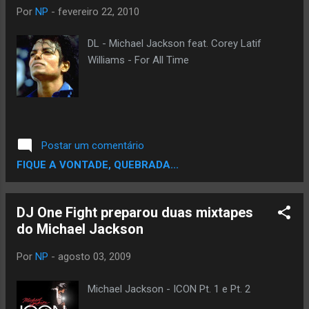
Ugk Hey Papi [Prod.Beat Thug] 4-Michael
Por
NP
-
fevereiro 22, 2010
Jackson Feat Tupac,B.I.G Will You Be There
[Prod.Beat Thug] 5-Young Buck - Shorty
DL - Michael Jackson feat. Corey Latif
Wanna Ride [Prod.Beat Thug] 6-Tupac - My
Williams - For All Time
Block [Prod.Beat Thug] 7-Michael Jackson
feat Slim Thug,Ti & Bun B -They Don't Care
About Us [Prod.Beat Thug] 8-Michael
Jackson Feat. Bigl e Trina- Rock My World
[By Thug] 9-Michael Jackson feat Young
Postar um comentário
Buck -Bad [By Thug] 10-Young Buck feat Lil
FIQUE A VONTADE, QUEBRADA...
Scrappy - Mo...
DJ One Fight preparou duas mixtapes
do Michael Jackson
Por
NP
-
agosto 03, 2009
Michael Jackson - ICON Pt. 1 e Pt. 2