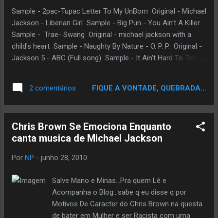
Sample - 2pac-Tupac Letter To My UnBorn Original - Michael
Jackson - Liberian Girl Sample - Big Pun - You Ain't A Killer
Sample - Trae- Swang Original - michael jackson with a
child's heart Sample - Naughty By Nature - O. P. P. Original -
Jackson 5 - ABC (Full song) Sample - It Ain't Hard To Tell -
Nas Original - Michael Jackson- Human Nature Sample -
Kanye West ft. T Pain - Good Life Orginal - Michael Jackson
FIQUE A VONTADE, QUEBRADA...
2 comentários
- Thriller - P.Y.T. (Pretty Young Thing)
Chris Brown Se Emociona Enquanto
canta musica de Michael Jackson
Por
NP
-
junho 28, 2010
Salve Mano e Minas...Pra quem Lê e
Acompanha o Blog...sabe q eu disse q por
Motivos De Caracter do Chris Brown na questa
de bater em Mulher e ser Racista com uma