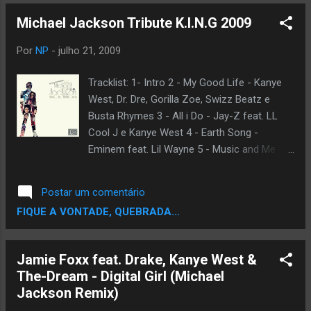
Version) 20. Maybe Tomorrow 21. Never Can
Michael Jackson Tribute K.I.N.G 2009
Say Goodbye
Por
NP
-
julho 21, 2009
Tracklist: 1- Intro 2 - My Good Life - Kanye
West, Dr. Dre, Gorilla Zoe, Swizz Beatz e
Busta Rhymes 3 - All i Do - Jay-Z feat. LL
Cool J e Kanye West 4 - Earth Song -
Eminem feat. Lil Wayne 5 - Music and Me -
Ludacris feat. 50 Cent 6 - They Don't Care
About Us - Michael Jackson feat. Swizz
Postar um comentário
Beatz 7 - Gone to Soon - Young Buck feat.
FIQUE A VONTADE, QUEBRADA...
The Game e Ludacris 8 - Billie Jean - Prince
Po feat. Raekwon 9 - Timbostyle - Michael
Jackson feat. Ludacris 10 - We Be Ballin' -
Jamie Foxx feat. Drake, Kanye West &
Shaquille O' Neal feat. DMX e Dr. Dre 11 -
The-Dream - Digital Girl (Michael
Liberian Girl - Missy Elliot, Lloyd Banks, 50
Jackson Remix)
Cent, Papoose e DMX 12 - Dirty Diana -