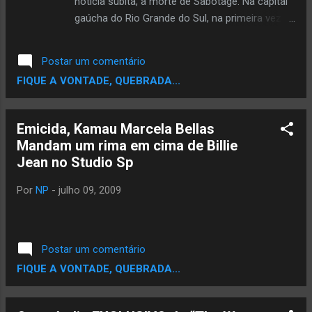
notícia subita, a morte de Sabotage. Na capital
gaúcha do Rio Grande do Sul, na primeira vez,
foi participando do Fórum Social Mundial, desta,
da Feira Internacional de Software Livre, numa
Postar um comentário
gelada noite daquela quinta-feira. Estava num
FIQUE A VONTADE, QUEBRADA...
quarto de hotel saltando de pensamentos e de
canal em canal na TV, quando vi imagens de
Michael Jackson com algum repórter falando e
Emicida, Kamau Marcela Bellas
fui me dando conta. Caramba! Michael Jackson
Mandam um rima em cima de Billie
morreu! - Mas Michael Jackson morre? -
Jean no Studio Sp
pensei. Dangerous O maior artista pop de todos
os tempos. Era uma espécie de semi-deus. Sei
Por
NP
-
julho 09, 2009
que dividia opiniões, entre perseguidores
implacáveis e fãn-náticos ardorosos. O que me
parece impossível, é alguém se manter
Postar um comentário
indiferente ao rei do pop. O rap nacional por
FIQUE A VONTADE, QUEBRADA...
exemplo, tem influência direta de Michael
Jackson. Seja na linha ''ABC'' da primeira fase
do cantor semelhante aos melôs e as rimas