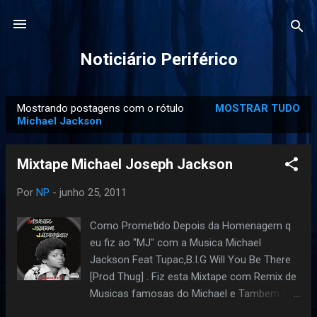
Pular para o conteúdo principal
Noticiário Periférico
Mostrando postagens com o rótulo
MOSTRAR TUDO
P
Michael Jackson
o
s
Mixtape Michael Joseph Jackson
t
a
Por
NP
-
junho 25, 2011
g
Como Prometido Depois da Homenagem q
e
eu fiz ao "MJ" com a Musica Michael
n
Jackson Feat Tupac,B.I.G Will You Be There
s
[Prod Thug] . Fiz esta Mixtape com Remix de
Musicas famosas do Michael e Tambem fiz
alguns beats usados musicas do Michael.