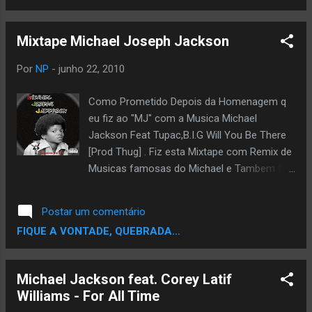
Baby Be Mine Michael Jackson - PYT
Mixtape Michael Joseph Jackson
Por
NP
-
junho 22, 2010
Como Prometido Depois da Homenagem q
eu fiz ao "MJ" com a Musica Michael
Jackson Feat Tupac,B.I.G Will You Be There
[Prod Thug] . Fiz esta Mixtape com Remix de
Musicas famosas do Michael e Tambem fiz
alguns beats usados musicas do Michael.
Usei Samples das musicas:Bad,Will You Be
Postar um comentário
There,They Don't Care About Us,P.Y.T.
FIQUE A VONTADE, QUEBRADA...
(Pretty_Young_Thing),Dont stop til you get
Enough, Alem de Intrumentais como Smoth
Criminal,Rock My World,Bad,Rock With You.
Michael Jackson feat. Corey Latif
Track List 1- Intro MJ 2-Tupac ft Big e Big L
Williams - For All Time
Deadly Combination [By Thug] 3-Jay-z feat