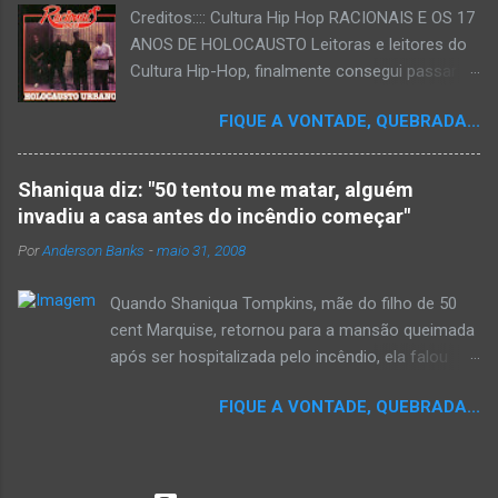
Creditos:::: Cultura Hip Hop RACIONAIS E OS 17
ANOS DE HOLOCAUSTO Leitoras e leitores do
Cultura Hip-Hop, finalmente consegui passar
para o disco rígido do computador um texto
FIQUE A VONTADE, QUEBRADA...
que há muito tempo vinha maturando: uma
espécie de "ensaio-tributo" ao disco mais
importante do rap brasileiro, que completará 17
Shaniqua diz: "50 tentou me matar, alguém
anos agora em 2008. Falo de "Holocausto
invadiu a casa antes do incêndio começar"
Urbano", do grupo paulistano Racionais MC's.
Por
Anderson Banks
-
maio 31, 2008
Como de costume, uma pequena digressão. É
muito disseminada em nosso país a crença de
Quando Shaniqua Tompkins, mãe do filho de 50
que o brasileiro não tem memória. Fala-se
cent Marquise, retornou para a mansão queimada
muito por aí que não cultuamos nossos
após ser hospitalizada pelo incêndio, ela falou
antepassados nem nossa rica história
com os repórteres. Tompkins fez várias
sociocultural. No que diz respeito ao hip-hop,
FIQUE A VONTADE, QUEBRADA...
argumentações ao jornal. quando um repórter
cabe a nós, formadores de opinião
perguntou a ela se ela achava que 50 cent teria
minimamente responsáveis, tentar mudar essa
feito algo para que o incêndio se inicia-se,ela
trajetória de descaso e esquecimento. Assim,
disse "sim teria, ele é obcecado e se ele não pode
o sítio Cultura Hip-Hop tornou-se mais um dos