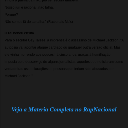
Tingia a palma da mão, pra ser escura também.
Nosso juri é racional, não falha.
Porque?
Não somos fã de canalha.'' (Racionais Mc's)
O rei bebeu cicuta
Para o escritor Gay Talese, a imprensa é o assassino de Michael Jackson, ''A
autópsia vai apontar ataque cardíaco ou qualquer outra versão oficial. Mas
ele vinha morrendo aos poucos há cinco anos, graças à humilhação
imposta pelo desserviço de alguns jornalistas, aqueles que noticiaram como
verdadeiras as declarações de pessoas que teriam sido abusadas por
Michael Jackson.''
Veja a Materia Completa no RapNacional