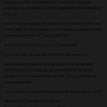
que dividia opiniões, entre perseguidores implacáveis e fãn-náticos
ardorosos. O que me parece impossível, é alguém se manter indiferente ao
rei do pop.
O rap nacional por exemplo, tem influência direta de Michael Jackson. Seja
na linha ''ABC'' da primeira fase do cantor semelhante aos melôs e as rimas
descontraídas de Pepeu, MC Jack e Sampa Crew.
''E a professora perguntava A, E, I, O, U...'' (Sampa Crew)
Ou na linha ''Bad'' com o rap sério de denúncia com cara de mau.
Sabe a música Juri Racional? Se você conhece Racionais Mc's pela
Transamérica ou MTV é claro que não conhece. Mas foi uma música
gravada no disco Holocausto Urbano em 1992. Na época um amigo de
escola me perguntou:
- Toni, os Racionais está falando nessa música do Michael Jackson, não é?
''Se soubessem o valor que nossa raça tem.