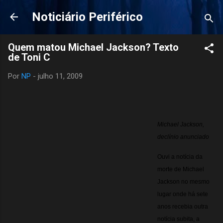
Pular para o conteúdo principal
Noticiário Periférico
Quem matou Michael Jackson? Texto
de Toni C
Por
NP
-
julho 11, 2009
Michael Jackson,
declínio anunciado
Ouvi a notícia da
morte de Michael
Jackson no mesmo
lugar onde há sete
anos recebia outra
notícia subita, a