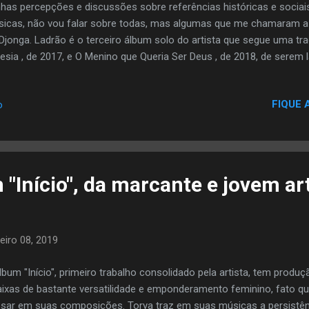
has percepções e discussões sobre referências históricas e sociais
icas, não vou falar sobre todas, mas algumas que me chamaram a
Djonga. Ladrão é o terceiro álbum solo do artista que segue uma tr
esia , de 2017, e O Menino que Queria Ser Deus , de 2018, de serem 
ço. Confesso que a primeira vez que ouvi, não gostei. Talvez por te
nção, eu priorizei o todo e acabei não dando atenção pras letras c
FIQUE 
o
não gostei, pois pareciam o mesmo disco, mas depois compreendi a p
Triavk nos diz muito. Alguns versos achei que ficaram soltos no me
s com uma auto-reflexão pensando alto pra que nos escutássemos
cepção, não prejudicaram o disco como um todo,...
"Início", da marcante e jovem ar
eiro 08, 2019
lbum "Início", primeiro trabalho consolidado pela artista, tem produç
aixas de bastante versatilidade e emponderamento feminino, fato q
sar em suas composições. Torya traz em suas músicas a persistên