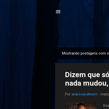
Mostrando postagens com o
P
o
s
Dizem que só
t
a
nada mudou,
g
e
Por
anarosacalheiro
-
març
n
s
Ess