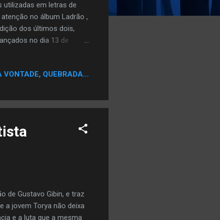
 utilizadas em letras de
 atenção no álbum Ladrão ,
adição dos últimos dois,
lançados no dia 13 de
r muitas coisas pra prestar
omo deveria. Alguns beats
A VONTADE, QUEBRADA...
roposta da tritriologi e
io do som, algo que parecia
. Mas foi a minha
tista
ão de Gustavo Gibin, e traz
ue a jovem Torya não deixa
cia e a luta que a mesma