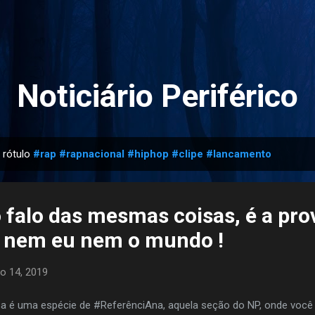
Pular para o conteúdo principal
Noticiário Periférico
 rótulo
#rap #rapnacional #hiphop #clipe #lancamento
 falo das mesmas coisas, é a pro
 nem eu nem o mundo !
o 14, 2019
a é uma espécie de #ReferênciAna, aquela seção do NP, onde você