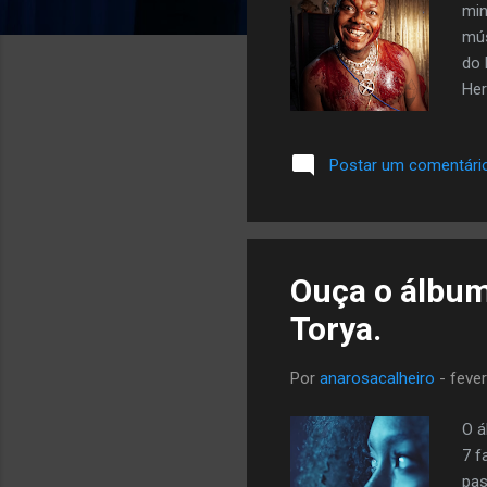
min
mús
do 
Her
mar
ate
Postar um comentári
eu 
Hat
mai
per
Ouça o álbum 
Torya.
Por
anarosacalheiro
-
fever
O á
7 f
pas