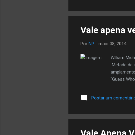
dei
Nal
sam
Vale apena v
Por
NP
-
maio 08, 2014
William Mich
Metade de i
amplamente 
"Guess Who'
Postar um comentári
Vale Apena V