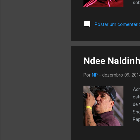
sob
esp
amo
Postar um comentári
de 
ves
qua
Ndee Naldin
Por
NP
-
dezembro 09, 201
Ach
est
de 
Sho
Rap
álb
"E 