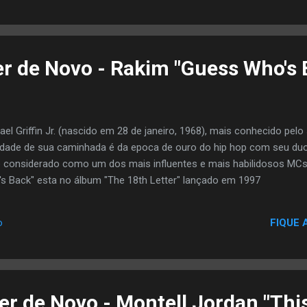
xa a gravadora Fantasy Music e passa a gravar dentro de seu própri
dinho gravou o álbum 4.0 - T.U.R.B.I.N.A.D.O. , que contou com as pa
ba Art Popular, do grupo Pixote, e de Helião, líder do RZO.3
er de Novo - Rakim "Guess Who's 
ael Griffin Jr. (nascido em 28 de janeiro, 1968), mais conhecido pel
dade de sua caminhada é da epoca de ouro do hip hop com seu duo c
considerado como um dos mais influentes e mais habilidosos MC
s Back" esta no álbum "The 18th Letter" lançado em 1997
FIQUE 
o
er de Novo - Montell Jordan "Thi