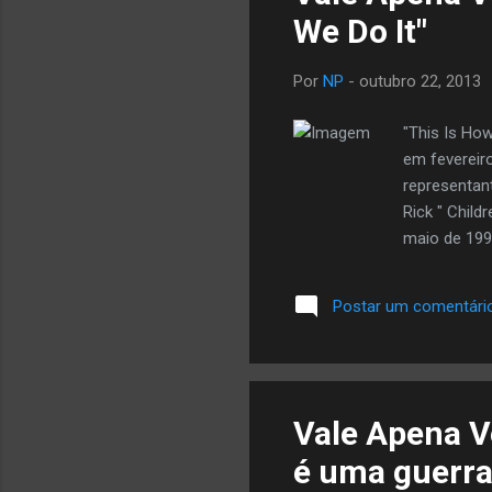
We Do It"
Por
NP
-
outubro 22, 2013
"This Is How
em fevereir
representan
Rick " Child
maio de 199
Postar um comentári
Vale Apena V
é uma guerr