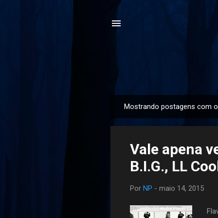
Mostrando postagens com o
P
o
s
Vale apena ve
t
a
B.I.G., LL Coo
g
e
Por
NP
-
maio 14, 2015
n
s
Fla