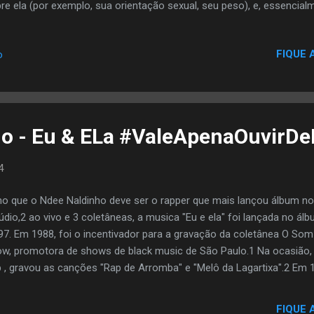
re ela (por exemplo, sua orientação sexual, seu peso), e, essencial
alham esses rumores para cuidar de seus próprios negócios. O refr
stras de 1981 canção " Double Dutch Bus "por Frankie Smith . O ví
FIQUE 
o
"Gossip Folks" foi dirigido por Dave Meyers . Todo o vídeo tem lug
te o vermelho Adidas sweatsuits como uniformes. No início Elliott 
ndo os alunos começam a anunciar sua entrada e começar a começa
ho - Eu & ELa #ValeApenaOuvirD
4
o que o Ndee Naldinho deve ser o rapper que mais lançou álbum no 
údio,2 ao vivo e 3 coletâneas, a musica "Eu e ela" foi lançada no ál
97. Em 1988, foi o incentivador para a gravação da coletânea O Som
w, promotora de shows de black music de São Paulo.1 Na ocasião
 , gravou as canções "Rap de Arromba" e "Melô da Lagartixa".2 Em 1
um solo, Menos um Irmão, Chega Disso, que contém a música que o
Essa Mulher de Quem É?". A partir de 2007, com o lançamento do ál
FIQUE 