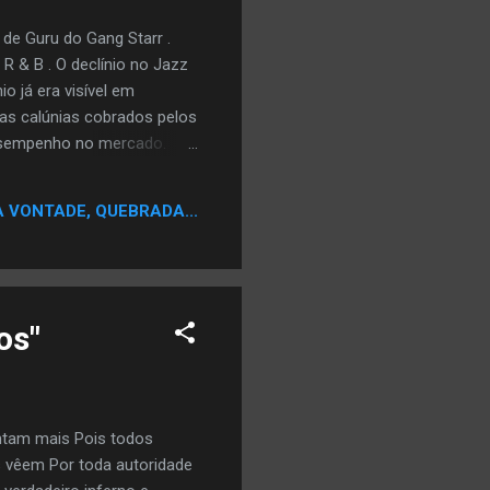
 de Guru do Gang Starr .
R & B . O declínio no Jazz
o já era visível em
, as calúnias cobrados pelos
desempenho no mercado.
ou a posição # 32 e # 8 no
 em versões anteriores, uma
A VONTADE, QUEBRADA...
artistas são partidários do
s artistas contemporâneos,
os"
ntam mais Pois todos
s vêem Por toda autoridade