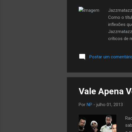
Jazzmatazz d
Como o títu
inflexões qu
Jazzmatazz, 
críticos de
Streetsoul s
Billboard 2
Postar um comentári
série de ar
neo soul e R
incluindo Ame
Vale Apena V
Por
NP
-
julho 01, 2013
Rac
sab