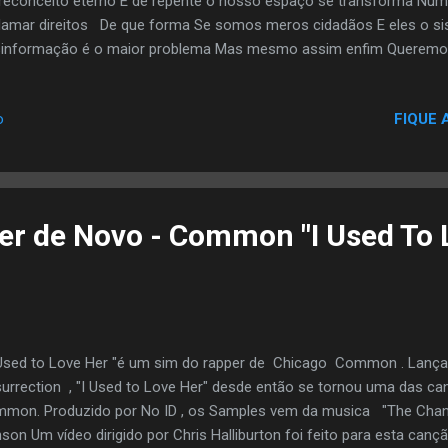
reconceito eterno E de repente o nosso espaço se transforma Num 
lamar direitos De que forma Se somos meros cidadãos E eles o si
informação é o maior problema Mas mesmo assim enfim Queremos 
rios nos deixem em paz Racistas otários nos deixem em paz Justi
os Mas a noção que se tem É limitada e eu sei Que a lei É implacá
FIQUE 
o
nam bandidos os que eram pessoas de bem Pois já é tão claro que é
 os certos e o culpado é você Se existe ou não a culpa Ninguém s
o haverá sempre uma desculpa O abuso é demais Pra eles tanto fa
os nos jornais ...
er de Novo - Common "I Used To 
 Used to Love Her "é um sim do rapper de Chicago Common . Lan
urrection , "I Used to Love Her" desde então se tornou uma das c
mon. Produzido por No ID , os Samples vem da musica "The Chan
son Um vídeo dirigido por Chris Halliburton foi feito para esta ca