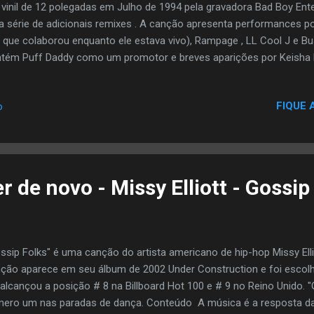
vinil de 12 polegadas em Julho de 1994 pela gravadora Bad Boy En
 série de adicionais remixes . A canção apresenta performances por
 que colaborou enquanto ele estava vivo), Rampage , LL Cool J e B
tém Puff Daddy como um promotor e breves aparições por Keisha 
ticipações de Das EFX , Mic Geronimo , e Irv Gotti , embora nenhum
são original do single é amplamente considerada como uma canção 
FIQUE 
o
ica foi dirigido por Hype Williams e apresenta Mack vestindo uma Ta
ece de fontes? ] A canção recebeu um Grammy Award nomeação p
empenho nos 37 prêmios Grammy em 1995, perdendo para " UNITY "
ção apareceu no 10º aniversário de Bad Boy ... The Hit...
r de novo - Missy Elliott - Gossip
ssip Folks" é uma canção do artista americano de hip-hop Missy Elli
ção aparece em seu álbum de 2002 Under Construction e foi escol
 alcançou a posição # 8 na Billboard Hot 100 e # 9 no Reino Unido. 
ero um nas paradas de dança. Conteúdo A música é a resposta da