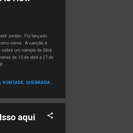
ell Jordan . Foi lançado
mesmo nome . A canção é
o sobre um sample de Slick
manas de 15 de abril a 27 de
 B
A VONTADE, QUEBRADA...
Isso aqui