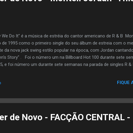
 We Do It" é a música de estréia do cantor americano de R & B Mont
o de 1995 como o primeiro single do seu álbum de estreia com o 
te da nova jack swing estilo popular na época, com Jordan cantand
ren's Story" . Foi o número um na Billboard Hot 100 durante sete se
5, e foi número um durante sete semanas na parada de singles R &
FIQUE 
o
er de Novo - FACÇÃO CENTRAL - 
a