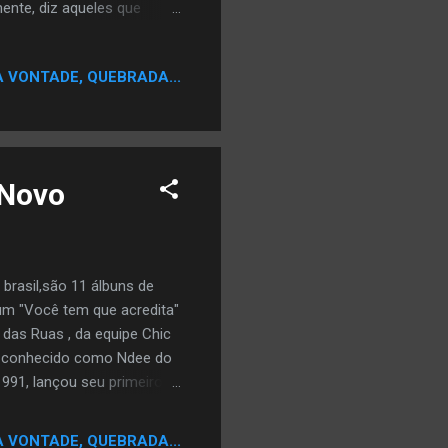
mente, diz aqueles que
ão de "Gossip Folks"
deo da música O videoclipe
A VONTADE, QUEBRADA...
ar em uma escola onde todos
está andando pelo corredor
r a rumores sobre ela....
eNovo
brasil,são 11 álbuns de
bum "Você tem que acredita"
 das Ruas , da equipe Chic
, conhecido como Ndee do
991, lançou seu primeiro
 projetou nacionalmente:
bum Remix 2, Ndee Naldinho
A VONTADE, QUEBRADA...