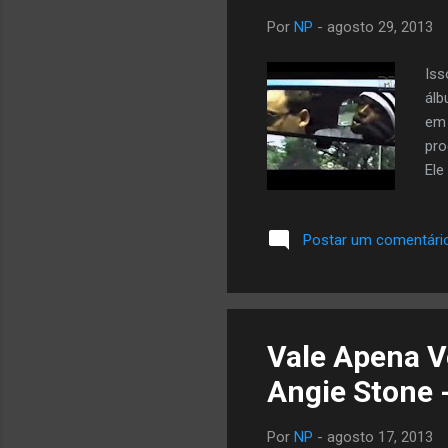
Por
NP
-
agosto 29, 2013
Iss
álb
em 
pro
Ele
mor
tel
Postar um comentári
Pro
crí
de 
emp
Vale Apena V
Angie Stone 
Por
NP
-
agosto 17, 2013