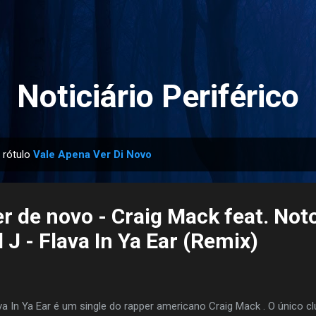
Pular para o conteúdo principal
Noticiário Periférico
 rótulo
Vale Apena Ver Di Novo
r de novo - Craig Mack feat. Not
l J - Flava In Ya Ear (Remix)
va In Ya Ear é um single do rapper americano Craig Mack . O único clu