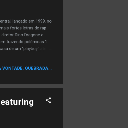
entral, lançado em 1999, no
ais fortes letras de rap
 diretor Dino Dragone e
vem trazendo polêmicas.1
casa de um "playboy" até a
meira vez na rede de
tiva de apologia ao crime.
A VONTADE, QUEBRADA...
 O Clipe contém uma forte
 crime, por exemplo a falta
e concluída não se consegue
Featuring