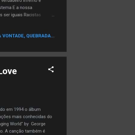
verdadeiro inferno e
stema E a nossa
ser iguais Racistas
ça Em nome disse eles são
vel com os oprimidos
A VONTADE, QUEBRADA...
 mais fácil dizer Que eles
e preocupa Pois em todo
z Não passará de simples
Love
çado em 1994 o álbum
anções mais conhecidas do
ging World" by George
nção. A canção também é