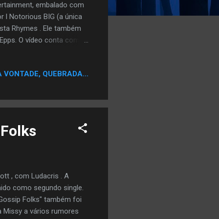
tertainment, embalado com
 l Notorious BIG (a única
usta Rhymes . Ele também
Epps. O vídeo conta com
 executar na canção. A
rap clássico. O vídeo da
A VONTADE, QUEBRADA...
mpa Bay Lightning jersey. [
ara Melhor Rap Solo
por Queen Latifah . A
 Folks
ott , com Ludacris . A
hido como segundo single.
"Gossip Folks" também foi
 Missy a vários rumores