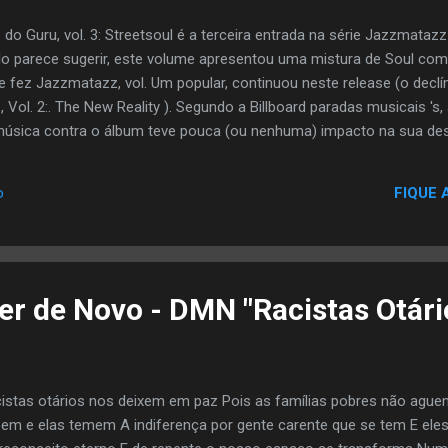
o Guru, vol. 3: Streetsoul é a terceira entrada na série Jazzmatazz
lo parece sugerir, este volume apresentou uma mistura de Soul com 
e fez Jazzmatazz, vol. Um popular, continuou neste release (o declíni
Vol. 2:. The New Reality ). Segundo a Billboard paradas musicais 's
 música contra o álbum teve pouca (ou nenhuma) impacto na sua 
uperaram as entradas anteriores de forma significativa, que alcanç
00 e "Top R & B / Hip-Hop Albums" gráficos, respectivamente. Como
FIQUE 
o
tistas convidados foram apresentados nesta gravação. A maioria dos 
 & B cena. Aparências primeira vez na série foram feitas por vário
l Larrieux , Ang...
er de Novo - DMN "Racistas Otári
istas otários nos deixem em paz Pois as famílias pobres não ague
em e elas temem A indiferença por gente carente que se tem E ele