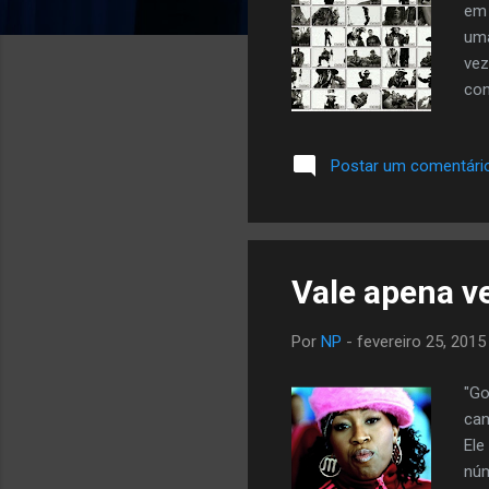
em 
uma
vez
con
par
ver
Postar um comentári
mús
car
des
can
Vale apena ve
Por
NP
-
fevereiro 25, 2015
"Go
can
Ele
núm