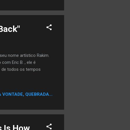
o estúdio. Em 2010, Ndee
rticipações do grupo de
Back"
o seu nome artístico Rakim.
om Eric B. , ele é
s de todos os tempos
A VONTADE, QUEBRADA...
s Is How