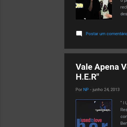
o p
rec
des
otá
pag
Postar um comentári
Tor
são
cas
fot
Vale Apena V
H.E.R"
Por
NP
-
junho 24, 2013
" I
Res
com
Ben