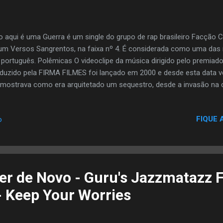
o aqui é uma Guerra é um single do grupo de rap brasileiro Facção C
um Versos Sangrentos, na faixa nº 4. É considerada como uma das m
português. Polêmicas O videoclipe da música dirigido pelo premiado
duzido pela FIRMA FILMES foi lançado em 2000 e desde esta data 
 mostrava como era arquitetado um sequestro, desde a invasão na 
te da mulher na frente do marido e do filho.2 Foi veiculado pela pri
evisão MTV3 e logo em seguida, foi proibido com a alegação de tenta
FIQUE 
o
vocou investigações mas no final do inquérito ninguém foi preso.3
tica social, contrapondo a condição social e econômica que motiva o
escolaridade, quando no clipe ele afirma que com apenas a 5ª séri
rego, e a solução encontrad...
er de Novo - Guru's Jazzmatazz 
- Keep Your Worries