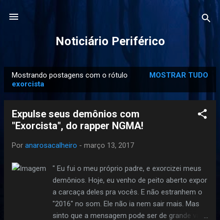
Pular para o conteúdo principal
Noticiário Periférico
Mostrando postagens com o rótulo
MOSTRAR TUDO
P
exorcista
o
s
Expulse seus demônios com
t
"Exorcista", do rapper NGMA!
a
g
Por
anarosacalheiro
-
março 13, 2017
e
" Eu fui o meu próprio padre, e exorcizei meus
n
demônios. Hoje, eu venho de peito aberto expor
s
a carcaça deles pra vocês. E não estranhem o
"2016" no som. Ele não ia nem sair mais. Mas
sinto que a mensagem pode ser de grande valia