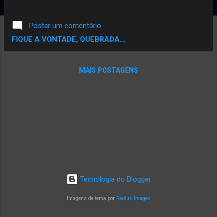
pra quem se encontrar em situação similar. " -
NGMA De acordo com matéria recente
Postar um comentário
divulgada, segundo dados da Organização
FIQUE A VONTADE, QUEBRADA...
Mundial de Saúde, 11,5 milhões de brasileiros
sofrem de depressão, tornando o Brasil o país
com o maior número de casos da doença na
MAIS POSTAGENS
América Latina. Em um dos momentos mais
difíceis da minha vida pessoal, eu Ana, sentia
minha alma pedir a gritos pra sair da situação,
um desespero imenso. Num momento está
tudo bem, e de repente, essa inquilina
indesejável se instala em nossa vida. Exorcismo
segundo o dicionário é o rito de expulsar o
“mal” da pessoa, difícil quando o ‘exorcista’ não
age; segundo o próprio rapper, “ Basicamente, o
Tecnologia do Blogger
som fala o que eu queria ter ouvido de alguém,
e não ouvi. ”. “ Eu fico f...
Imagens de tema por
Radius Images