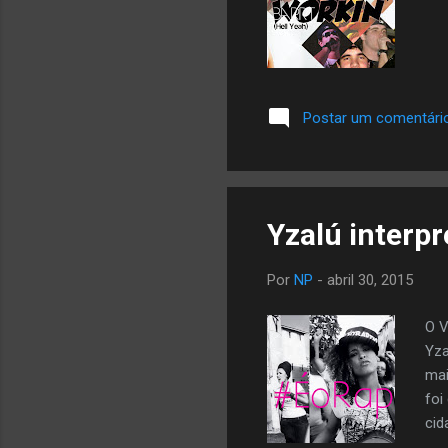
Postar um comentári
Yzalú interp
Por
NP
-
abril 30, 2015
O V
Yza
mai
foi
cid
Emi