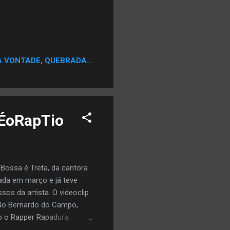
A VONTADE, QUEBRADA...
#ÉoRapTio
 Bossa é Treta, da cantora
çada em março e já teve
os da artista. O videoclip
São Bernardo do Campo,
o o Rapper Rapadura,
o, e afirmou que foi um dos