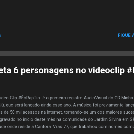
FIQUE 
o
reta 6 personagens no videoclip 
ideo Clip #ÉoRapTio é o primeiro registro AudioVisual do CD Minha
lú, que será lançado ainda esse ano. A música foi previamente lan
s de 50 mil acessos na internet, tornando-se um dos maiores sucess
 gravado no início deste mês na comunidade do Jardim Silvina em 
ade onde reside a Cantora. Vras 77, que trabalhou com nomes com
cida e o Grupo Inquérito, realizou a direção do Video Clip #ÉoRapTi