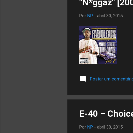
"N*ggaz" [20
Por
NP
-
abril 30, 2015
Postar um comentári
E-40 – Choic
Por
NP
-
abril 30, 2015