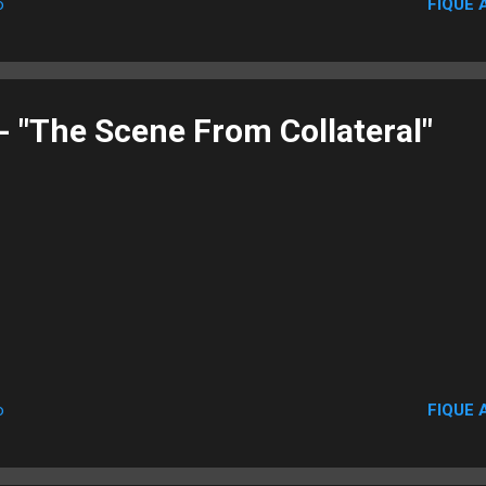
FIQUE 
o
- "The Scene From Collateral"
FIQUE 
o