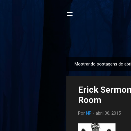
Mostrando postagens de abri
P
o
s
Erick Sermon
t
a
Room
g
e
Por
NP
-
abril 30, 2015
n
s