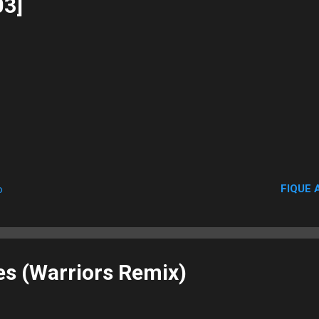
03]
FIQUE 
o
es (Warriors Remix)