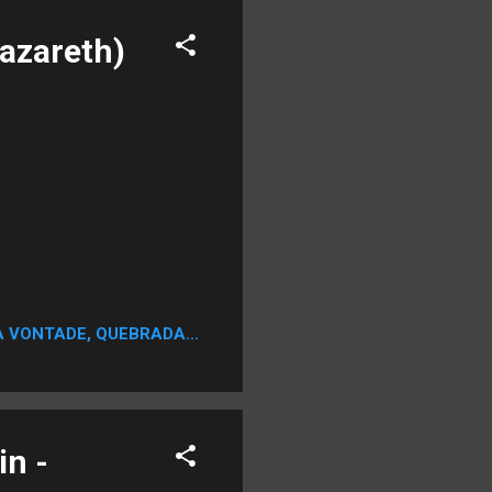
azareth)
A VONTADE, QUEBRADA...
in -