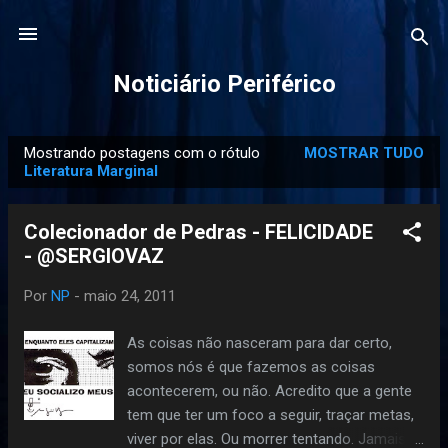
Pular para o conteúdo principal
Noticiário Periférico
Mostrando postagens com o rótulo
MOSTRAR TUDO
P
Literatura Marginal
o
s
Colecionador de Pedras - FELICIDADE
t
- @SERGIOVAZ
a
g
Por
NP
-
maio 24, 2011
e
As coisas não nasceram para dar certo,
n
somos nós é que fazemos as coisas
s
acontecerem, ou não. Acredito que a gente
tem que ter um foco a seguir, traçar metas,
viver por elas. Ou morrer tentando. Jamais