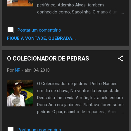
periférico, Ademiro Alves, também
conhecido como, Sacolinha. O mano é um
guerreiro que faz a diferença, tá sempre na
luta, morador de Suzano (Extremo Leste de
Postar um comentário
Sampa), e além de duas obras publicadas,
FIQUE A VONTADE, QUEBRADA...
ele está envolvido em diversos projetos e
coletâneas literárias. GRADUADO EM
MARGINALIDADE Neste livro, o Sacolinha
O COLECIONADOR DE PEDRAS
nos apresenta um romance periférico, onde
a REALIDADE não perdoa ninguém. A vida de
Por
NP
-
abril 04, 2010
um cidadão periférico, pode se transformar
drasticamente de Amor em Ódio, leia e
O Colecionador de pedras . Pedro Nasceu
confira… 85 LETRAS E UM DISPARO Neste
em dia de chuva, No ventre da tempestade.
livro, o Sacóla nos brinda com vários
Deus deu-lhe a vida A mãe, luz a pele escura.
contos, prepare-se pra rir, chorar, contestar,
Dona Ana era jardineira Plantava flores sobre
apoiar… E finalmente conhecer um pouco
pedras. O pai, espinho de trepadeira, Apenas
mais da vida desse guerreiro. Um verdadeiro
doou o esperma. Pedra preciosa Foi
disparo na mente, leia e confira… Mais
recebido pelo destino Com quatro pedras na
Postar um comentário