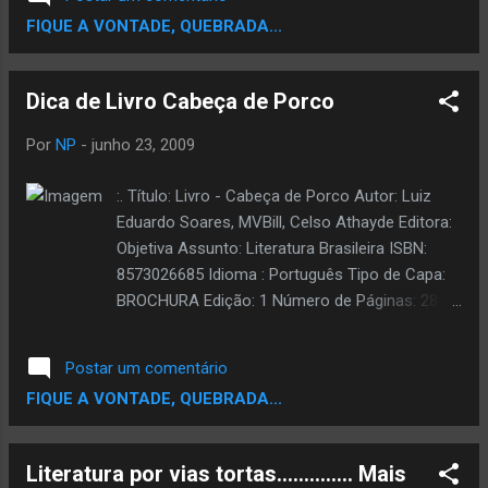
informações para adquirir os trampos do
mão. A fome, de forma desonrosa
FIQUE A VONTADE, QUEBRADA...
Sacolinha, é só mandar um e-mail, para:
Transformou em homem, o menino Que
literaturanobrasil@bol.com.br ...
brincava com os pés no chão. Por causa da
pobreza, A pedra do seu sapato, Vendeu
Dica de Livro Cabeça de Porco
pedra de gelo Com gosto de chocolate.
Humilde,mas só se curvou de joelhos
Por
NP
-
junho 23, 2009
quando foi engraxate. Pedra lascada
Construiu edifícios, Varreu ruas, escreveu
:. Título: Livro - Cabeça de Porco Autor: Luiz
poemas. Mestre sem nenhum ofício Tornou-
Eduardo Soares, MVBill, Celso Athayde Editora:
se pedregulho, no rim do sistema. Rocha,
Objetiva Assunto: Literatura Brasileira ISBN:
Onde a vida queria grão de areia, O poeta
8573026685 Idioma : Português Tipo de Capa:
canta sua dor r ima a dor alheia. E sem
BROCHURA Edição: 1 Número de Páginas: 282 >
deixar pedra sobre pedra Do rancor, o amor
Compre seu livro! ...
ele sampleia. . Sérgio Vaz By Blog
Postar um comentário
Colecionador de Pedras
FIQUE A VONTADE, QUEBRADA...
Literatura por vias tortas.............. Mais