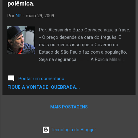
polêmica.
Por
NP
-
maio 29, 2009
Por: Alessandro Buzo Conhece aquela frase:
- O preço depende da cara do freguês. É
mais ou menos isso que o Governo do
Estado de São Paulo faz com a população.
Seja na segurança.............. A Polícia Militar de
SP age diferente na Av Paulista, Jardins,
Jardim Europa............do que no Itaim Paulista,
Postar um comentário
Capão Redondo, Paraisópolis, Heliópolis, Vila
FIQUE A VONTADE, QUEBRADA...
Jacuí. São dois pesos e duas medidas. Uma
viatura me traz sensação de segurança se
eu passo pela Alameda Santos, mas se
MAIS POSTAGENS
estou no Itaim Paulista, logo penso: - Será
que vão me dar um enquadro ? Mesmo não
devendo nada pra justiça, tememos uma
Tecnologia do Blogger
abordagem policial na periferia, por causa do