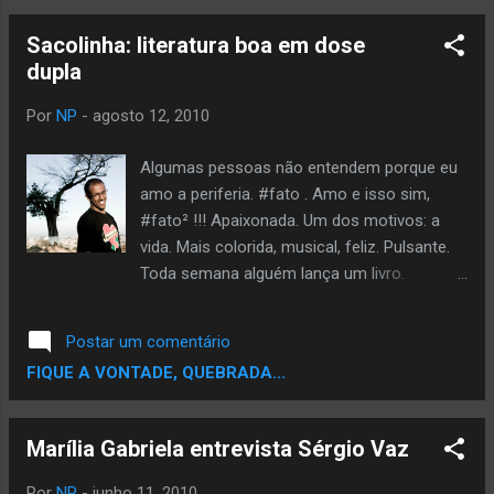
Poesia e Sobre o Novo Album do GOG...
Entre no Blog da Jessica Balbino.
Sacolinha: literatura boa em dose
dupla
Por
NP
-
agosto 12, 2010
Algumas pessoas não entendem porque eu
amo a periferia. #fato . Amo e isso sim,
#fato² !!! Apaixonada. Um dos motivos: a
vida. Mais colorida, musical, feliz. Pulsante.
Toda semana alguém lança um livro.
Diariamente, a tinta da caneta é derrmada e
nossos iguais escrevem nossa própria
Postar um comentário
história. Sem cortes, sem maquiagens, sem
FIQUE A VONTADE, QUEBRADA...
massagem ! Um dos resultados estão aí.
Meu amigo Sacolinha está lançando dois
novos livros. Eu? Curiosíssima para ler !!! O
Marília Gabriela entrevista Sérgio Vaz
primeiro acontece hoje em Suzano. E aaahh,
se meu tempo desse, realmente, embarcaria
Por
NP
-
junho 11, 2010