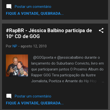
infância se esfregando nos meus olhos. Em um
Postar um comentário
determinado momento a professora chama um
FIQUE A VONTADE, QUEBRADA...
garoto, para se apresentar. Tímido, como
poucos, recitava sua poesia com bastante
nervosismo, o suficiente para que alguns dos
#RapBR - Jéssica Balbino participa de
alunos começassem a rir da sua declamação.
10º CD de GOG
Sei que não riam por maldade, crianças apenas
riem. De Súbito senti minha alma de...
Por
NP
-
agosto 12, 2010
@GOGpoeta e @jessicabalbino durante o
lançamento do Suburbano Convicto, livro em
que participaram juntos O Proximo Album do
Rapper GOG Tera participação da Ilustre
Jornalista, Poetiza e Amante do Hip Hop
Jessica Balbino..A Poesia Foi feita em
Parceria com o GOG e este Poesia foi Feita
Postar um comentário
Atravez do Twitter...Pra Saber Mais
FIQUE A VONTADE, QUEBRADA...
Informações Sobre como vai ser esta