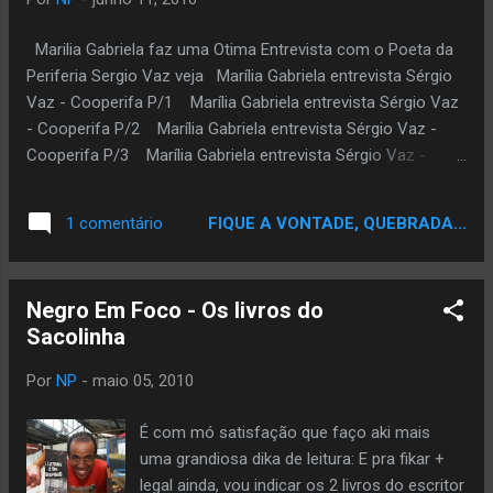
para mais esta viagem literária. Amigo,
parabéns pelos corres, pela personalidade,
Marilia Gabriela faz uma Otima Entrevista com o Poeta da
pela luta, pela amizade, pela vivência e pela
Periferia Sergio Vaz veja Marília Gabriela entrevista Sérgio
causa. Sou tua fã desde sempre e pra
Vaz - Cooperifa P/1 Marília Gabriela entrevista Sérgio Vaz
sempre. Obrigada por me ensinar tanto,
- Cooperifa P/2 Marília Gabriela entrevista Sérgio Vaz -
mesmo a distância, através dos livros que
Cooperifa P/3 Marília Gabriela entrevista Sérgio Vaz -
vc escreve ! #énoiz/po! Por Jessica Balbino
Cooperifa P/4 Marília Gabriela entrevista Sérgio Vaz -
Sacolinha lança livros em dose dupla! Por
Cooperifa P/5 Marília Gabriela entrevista Sérgio Vaz -
FIQUE A VONTADE, QUEBRADA...
1 comentário
Marcos Cirillo Após os sucessos de
Cooperifa P/6 Marília Gabriela entrevista Sérgio Vaz -
"Graduado em Marginalidade" e "85 Letras e
Cooperifa P/7 Marília Gabriela entrevista Sérgio Vaz -
um disparo...
Cooperifa P/8 FINAL
Negro Em Foco - Os livros do
Sacolinha
Por
NP
-
maio 05, 2010
É com mó satisfação que faço aki mais
uma grandiosa dika de leitura: E pra fikar +
legal ainda, vou indicar os 2 livros do escritor