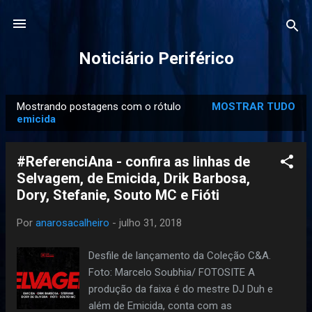
Pular para o conteúdo principal
Noticiário Periférico
Mostrando postagens com o rótulo
MOSTRAR TUDO
P
emicida
o
s
#ReferenciAna - confira as linhas de
t
Selvagem, de Emicida, Drik Barbosa,
a
Dory, Stefanie, Souto MC e Fióti
g
e
Por
anarosacalheiro
-
julho 31, 2018
n
Desfile de lançamento da Coleção C&A.
s
Foto: Marcelo Soubhia/ FOTOSITE A
produção da faixa é do mestre DJ Duh e
além de Emicida, conta com as