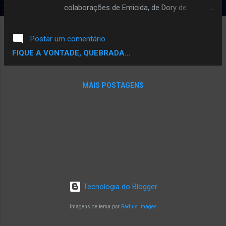
colaborações de Emicida, de Dory de
Oliveira, Souto MC, Stefanie, Drik Barbosa e
Fióti. “Selvagem” foi um single inédito
Postar um comentário
lançado no desfile da C&A apresenta LAB,
FIQUE A VONTADE, QUEBRADA...
coleção "A Rua É Nóiz". Está no ar mais um
#ReferenciAna, e nele você vai ler um pouco
da minhas percepções do som Selvagem,
MAIS POSTAGENS
além de conhecer um pouco mais sobre as
referências utilizadas pelos artistas. Confira
a letra na descrição do vídeo no YouTube, e
ouça a música aqui: De maneira rápida, é
essencial contextualizar o momento em que
a música foi lançada. A música foi mostrada
no desfile de julho, da parceria da marca LAB
(idealizada pelo Emicida e seu irmão Fióti), e
Tecnologia do Blogger
a C&A. Segundo revistas de moda, que tem
muito mais propriedade pra falar sobre do
Imagens de tema por
Radius Images
que eu, a coleção "A rua é nóis" tem
referências de streetwear e foi baseada na