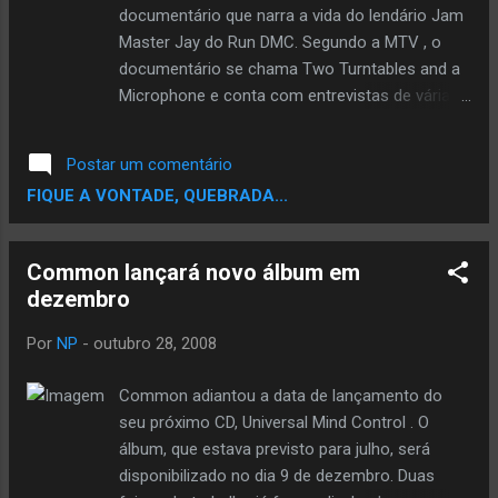
documentário que narra a vida do lendário Jam
Master Jay do Run DMC. Segundo a MTV , o
documentário se chama Two Turntables and a
Microphone e conta com entrevistas de várias
pessoas que eram próximas a Jam Master Jay,
incluindo 50 Cent, Onyx, Rev Run e Russell
Postar um comentário
Simmons. Jam Master Jay teve um grande
FIQUE A VONTADE, QUEBRADA...
papel no começo da carreira de 50 Cent. Ele foi
baleado e morto em seu estúdio no Queens em
2002. Seu assassinato continua sem solução.
Common lançará novo álbum em
Não foi um ato de violência sem propósito.
dezembro
Uma pessoa não entra em seu estúdio, atira
em você e te mata com outras pessoas em
Por
NP
-
outubro 28, 2008
volta e ninguém sabe de nada , disse 50 Cent.
Eu acredito que o documentário ajuda a
Common adiantou a data de lançamento do
esclarecer um pouco mais sobre o assunto. Ele
seu próximo CD, Universal Mind Control . O
cria uma imagem mais clara do que realmente
álbum, que estava previsto para julho, será
aconteceu naquele momento. As pessoas
disponibilizado no dia 9 de dezembro. Duas
apenas ouvem 'Jam Master Jay foi baleado'.