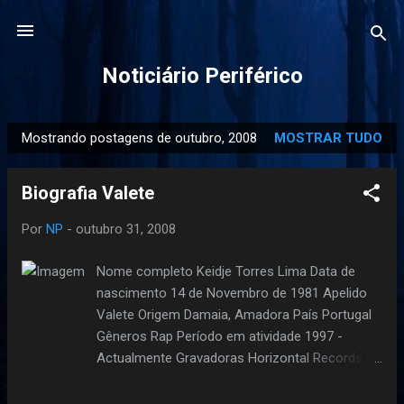
Pular para o conteúdo principal
Noticiário Periférico
Mostrando postagens de outubro, 2008
MOSTRAR TUDO
P
o
Biografia Valete
s
t
Por
NP
-
outubro 31, 2008
a
g
Nome completo Keidje Torres Lima Data de
e
nascimento 14 de Novembro de 1981 Apelido
n
Valete Origem Damaia, Amadora País Portugal
s
Gêneros Rap Período em atividade 1997 -
Actualmente Gravadoras Horizontal Records
Afiliações Adamastor, Bónus, Sam the Kid Sítio
oficial www.myspace.com/valete115 Valete é