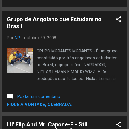
De...) 13- Kombwe (part. Emicida) 14- Amar
E.... 15- Tambor (part. Rincon Sapiencia e
Grupo de Angolano que Estudam no
Thalma de Freitas) 16- A Quem Possa
Brasil
Interessar (part. Jeffe) Download
Por
NP
-
outubro 29, 2008
GRUPO MGRANTS MGRANTS - É um grupo
constituído por três angolanos estudantes
no Brazil, o grupo reúne: NARRADOR,
NICLAS LEMAN E MARIO WIZZLE. As
produções são feitas por Niclas Leman com
o selo da NL produções (a produtora do
grupo) Espera-se o primeiro trabalho para o
Postar um comentário
principio de 2009 Enquanto isso
FIQUE A VONTADE, QUEBRADA...
apresentamos duas Músicas para Download
numa especie de reflexo daquilo que o grupo
tem feito Mgrants feat - força surprema -
Lil' Flip And Mr. Capone-E - Still
DOWNLOAD Mgrants - Uma Chance -