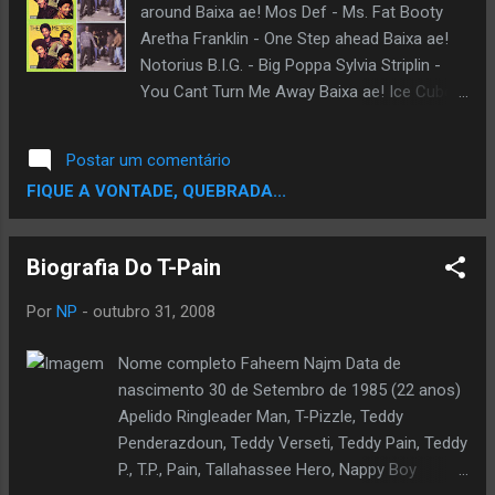
(feat. Method Man) (Original Version With
around Baixa ae! Mos Def - Ms. Fat Booty
Unheard Lyrics) 10. 04:35 Juicy (Pete Rock’s
Aretha Franklin - One Step ahead Baixa ae!
Version) 11. 05:13 Everyday Struggle (Original
Notorius B.I.G. - Big Poppa Sylvia Striplin -
Demo Mix) 12. 03:38 Me & My Bitch (Original
You Cant Turn Me Away Baixa ae! Ice Cube -
Version With Different Beat) 13. 05:37
It was a good day Isley Brothers - Foot
Respect (Original Extended Edition) 14. 03:23
steps in the dark Baixa ae! No ambito
Postar um comentário
Friend Of Mine (Origina...
Nacional os Racionais em Juri Racional
FIQUE A VONTADE, QUEBRADA...
usaram The Meter - Cissy Strut....as duas
são muito foda Baixa ae! Creditos Total
a>>> http://dosambaaorap.blogspot.com/
Biografia Do T-Pain
Por
NP
-
outubro 31, 2008
Nome completo Faheem Najm Data de
nascimento 30 de Setembro de 1985 (22 anos)
Apelido Ringleader Man, T-Pizzle, Teddy
Penderazdoun, Teddy Verseti, Teddy Pain, Teddy
P., T.P., Pain, Tallahassee Hero, Nappy Boy