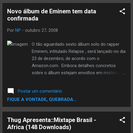
Malandragem dá um Tempo - Thaíde e DJ
Novo álbum de Eminem tem data
Hum 06 - Pirituba (Versão Charme) - RZO 07
confirmada
- Periferia Segue Sangrando - GOG 08 -
Homem na Estrada - Racionais Mc's 09 -
Por
NP
-
outubro 27, 2008
Frisurados - Guind'Art 121 10 - Emanoel -
Guind'Art 121 11 - É o Respeito que
O tão aguardado sexto álbum solo do rapper
Prevalece - Código Fatal
Eminem, intitulado Relapse , será lançado no dia
http://rapidshare.com/files/9965891/Esp
23 de dezembro, de acordo com o
a_o_Rap_Volume_1_www.mentesrevoltada
Amazon.com . Embora detalhes concretos
s.t5 .com.br_.rar Espaço Rap Vol 2 01 - Fogo
sobre o álbum estejam envoltos em mistério,
na Bomba - De Menos Crime 02 - Click,
Dr. Dre, DJ Premier, 50 Cent e T.I. estão entre os
Clack, Bang - Conexão do Morro 03 - Dia de
nomes confirmados entre as participações do
Visita - Realidade Cruel 04 - Carruagem da
Postar um comentário
novo registro de inéditas do astro de Detroit. O
Morte - Face da Morte 05 - África - A Firma
FIQUE A VONTADE, QUEBRADA...
novo LP de Eminem será seu primeiro álbum de
06 - Marcas da Adolescência - Visão de Rua
estúdio em quatro anos. postando com pressa
07 - Malandragem dá um Tempo (Ao Vivo) -
mas noticia é noticia central do rap
Thug Apresenta::Mixtape Brasil -
Thaíde...
Africa (148 Downloads)