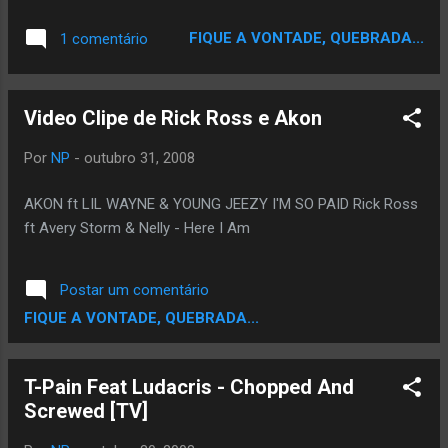
Origem Tallahassee, Florida País Estados
Unidos Gêneros Pop Rap, R&B, Hip-Hop, Snap,
FIQUE A VONTADE, QUEBRADA...
1 comentário
Crunk & B Ocupação Cantor, rapper, produtor
musical Instrumentos Teclado, violão Período
em atividade 2002 - presente Gravadoras
Video Clipe de Rick Ross e Akon
Konvict Muzik, Jive, Nappy Boy Entertainment
Afiliações Akon, Tay Dizm, Jay Lyriq, Sophia
Por
NP
-
outubro 31, 2008
Fresh, Young Ca$h Sítio oficial
NappyBoyOnline.com Faheem Najm
AKON ft LIL WAYNE & YOUNG JEEZY I'M SO PAID Rick Ross
(Tallahassee, 30 de Setembro de 1985) é um
ft Avery Storm & Nelly - Here I Am
cantor, rapper e produtor estadunidense mais
conhecido pelo seu nome artístico T-Pain. T-
Pain é conhecido por usar o efeito Auto-Tune
Postar um comentário
nas suas músicas, o qual ficou tão famoso que
FIQUE A VONTADE, QUEBRADA...
está começando a ser usado por cantores
como Chris Brown, Lil' Wayne, R. Kelly, Mariah
T-Pain Feat Ludacris - Chopped And
Carey, Kanye West, Jay-Z, JoJo, Rihanna, 50
Screwed [TV]
Cent entre...