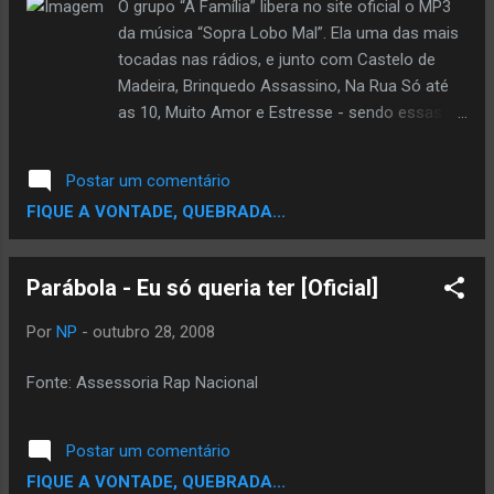
do termo "falcão" usado nas favelas, que
O grupo “A Família” libera no site oficial o MP3
designa aquele cuja tarefa é vigiar a
da música “Sopra Lobo Mal”. Ela uma das mais
comunidade e informar quando a polícia ou
tocadas nas rádios, e junto com Castelo de
algum grupo inimigo se aproxima. Os dois
Madeira, Brinquedo Assassino, Na Rua Só até
produtores tiveram que enfrentar o ambiente
as 10, Muito Amor e Estresse - sendo essas do
hostil onde viviam os jovens. A repercussão do
primeiro álbum – “Sopra Lobo Mal” se tornou
documentário no país foi grande, sendo
um fenômeno nos shows do grupo pelo Brasil.
Postar um comentário
largamente comentado e discutido. Continue
Com participação de Edi Rock – Racionais MCs,
FIQUE A VONTADE, QUEBRADA...
Lendo>...
a música ecoa por todos os palcos e alto-
falantes, se juntando às vozes de milhares de
pessoas em coro: “Pode Soprar lobo Mal, canta
Parábola - Eu só queria ter [Oficial]
boca de lata, aqui no pé do morro é nóis que
tá”. Clique aqui para baixar MP3 e acessar a
Por
NP
-
outubro 28, 2008
letra Clique AQUI e saiba mais sobre o novo
álbum e baixe outras duas músicas. Fonte:
Fonte: Assessoria Rap Nacional
Assessoria Rap Nacional
Postar um comentário
FIQUE A VONTADE, QUEBRADA...