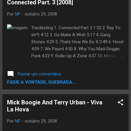
Connected Part. 3 [2008]
DOWNLOAD vocação r&b: Niclas Leman
Vocação em RAP : Mário wizle Refrão: niclas
Por
NP
-
outubro 29, 2008
leman e Riztocrat(Seven Lox) Vozes
adicionais ( telefone): janeth kioza e niclas
Tracklisting 1. Connected Part 3 1:32 2. Rep Yo
leman... Produção: Niclas Leman
sh*t 4:12 3. Go Make A Wish 5:17 4. Gang
Produtora:NL PRODUÇÕES Fonte:: Dinocross
Stories 4:29 5. Thats How We Do It 3:49 6. Hood
4:09 7. We Payed 4:50 8. Why You Mad-Doggin
Punk 4:23 9. Rollin Up A Zone 4:37 10. Money
3:58 11. Gimme A Break 3:00 12. We Miss You
(Dedicated 2 Pimp C) 4:51 13. Bonus Track 4:18
Postar um comentário
14. Squeezin Pistols 4:17 15. Connected Outro
FIQUE A VONTADE, QUEBRADA...
8:15 http :
//rapidshare.com/files/157270588/Lil_Flip_and_
Mr._Capone-E-Still_Connected_Part_3-2008-
Mick Boogie And Terry Urban - Viva
_RapGodFathers.com_.rar .:KART3L bi*ch3S:.
La Hova
Por
NP
-
outubro 29, 2008