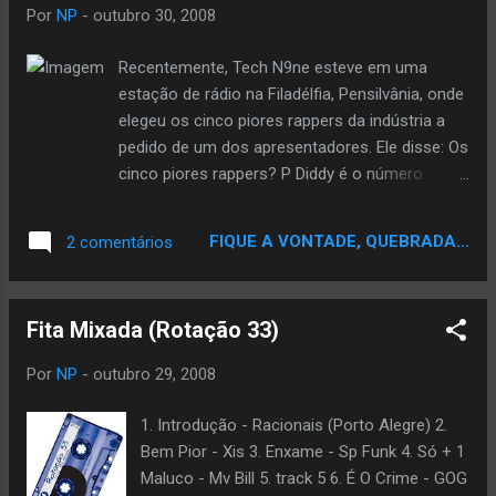
seus vídeos no programa. Fall Out Boy, Beyonce
Por
NP
-
outubro 30, 2008
e os Backstreet Boys são outros nomes
confirmados para se apresentarem ao vivo.
Recentemente, Tech N9ne esteve em uma
Diddy, Ludacris, Mariah Carey e Snoop Dogg
estação de rádio na Filadélfia, Pensilvânia, onde
também aparecerão durante a atração, que irá
elegeu os cinco piores rappers da indústria a
ao ar no dia 16 de novembro. O programa será
pedido de um dos apresentadores. Ele disse: Os
apresentado por Carson Daly, apresentador
cinco piores rappers? P Diddy é o número
original da atração, que terá duas horas de
cinco. Eu acho que ele não deveria mais rimar.
duração e se chamará Final Request Live.
Número quatro... LL Cool J. Eu acho que ele
FIQUE A VONTADE, QUEBRADA...
2 comentários
Central do Rap
tem que sair fora. O último álbum dele vendeu
17.000 cópias. Isso é terrível. O veterano de
Kansas City que superou a marca de um milhão
Fita Mixada (Rotação 33)
de álbuns vendidos de forma independente
adicionou: Número três, Tony Yayo... O Yayo
Por
NP
-
outubro 29, 2008
precisa parar. O número dois é o Shawty Lo,
claro. Ele me dá enxaqueca. O número um é o
1. Introdução - Racionais (Porto Alegre) 2.
Soulja Boy. Quando perguntado sobre o porquê
Bem Pior - Xis 3. Enxame - Sp Funk 4. Só + 1
de ter adicionado veteranos na lista, Tech N9ne
Maluco - Mv Bill 5. track 5 6. É O Crime - GOG
respondeu: Eu acho apenas que se você tem