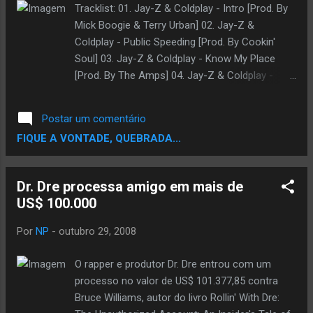
Tracklist: 01. Jay-Z & Coldplay - Intro [Prod. By
Mick Boogie & Terry Urban] 02. Jay-Z &
Coldplay - Public Speeding [Prod. By Cookin'
Soul] 03. Jay-Z & Coldplay - Know My Place
[Prod. By The Amps] 04. Jay-Z & Coldplay -
Never Changing [Prod. By nVMe] 05. Jay-Z &
Coldplay - Miss Trouble [Prod. By Judah] 06.
Postar um comentário
Jay-Z & Coldplay - Back At My Place [Prod. By
FIQUE A VONTADE, QUEBRADA...
Remot] 07. Jay-Z & Coldplay - No Love Coming
Home [Prod. By The Kickdrums] 08. Jay-Z &
Coldplay - Lost Part 1 [Prod. By Coldplay] 09.
Dr. Dre processa amigo em mais de
Jay-Z & Coldplay - A Spy's Prayer [Prod. By
US$ 100.000
nVMe] 10. Jay-Z & Coldplay - Science Is
Ignorant [Prod. By Gooch] 11. Jay-Z & Coldplay
Por
NP
-
outubro 29, 2008
- The Reverse Fix [Prod. By Mick Boogie &
nVMe] 12. Jay-Z & Coldplay - Hola Blanco
O rapper e produtor Dr. Dre entrou com um
[Prod. By Garbs Infinite] 13. Jay-Z & Coldplay -
processo no valor de US$ 101.377,85 contra
Take The Hill [Prod. By nVMe] 14. Jay-Z &
Bruce Williams, autor do livro Rollin' With Dre:
Coldplay - Lost Part 2 [Remixed By Mick Boogie]