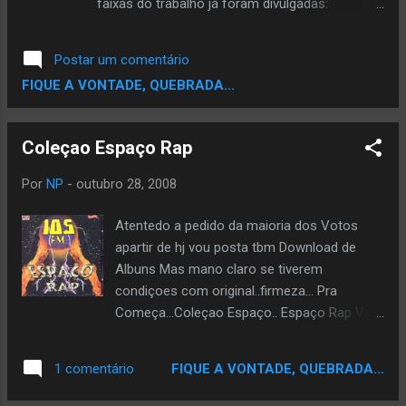
faixas do trabalho já foram divulgadas:
Elas não entendem as circustâncias. A data de
Announcement e Universal Mind Control ,
lançamento do documentário não foi revelada.
ambas feitas em parceria com Pharrell
Postar um comentário
Central do Rap
Williams. O último trabalho do rapper foi Finding
FIQUE A VONTADE, QUEBRADA...
Forever , de 2007. Terra
Coleçao Espaço Rap
Por
NP
-
outubro 28, 2008
Atentedo a pedido da maioria dos Votos
apartir de hj vou posta tbm Download de
Albuns Mas mano claro se tiverem
condiçoes com original..firmeza... Pra
Começa...Coleçao Espaço.. Espaço Rap Vol
1 01 - Verão na VR - Sistema Negro 02 -
Agora a Casa Cai - Doctor Mc's 03 - A
FIQUE A VONTADE, QUEBRADA...
1 comentário
Vingança - Face da Morte 04 - Lei da
Periferia - Consciência Humana 05 -