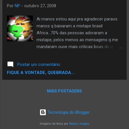
Por
NP
-
outubro 27, 2008
Ai manos estou aqui pra agradecer paraos
manos q baixaram a mixtape brasil
Africa...70% das pessoas adoraram a
mixtape, pelos menos as mensagens q me
mandaram ouve mais criticas boas do q
ruim...e pediram ate uma parte 2 ou uma
mixtape..com esse msm intuito de
Postar um comentário
Intercambio entre a africa e suas
FIQUE A VONTADE, QUEBRADA...
Diasporas...! Ai manos e Minas Esta é uma
Mixtape de Intercambio entre o Rap Nacional
(brasileiro) e o Rap da Africa (Angola,Guine
MAIS POSTAGENS
Bissau e Moçambique)..se vc nao conhece o
rap africano...baixe essa mixtape e veja q os
caras fazem um som de responsa, se nao
Tecnologia do Blogger
fosse o sotaque dos caras vc nao saberia
qual é rap nacional e qual é rap africano...
Imagens de tema por
Radius Images