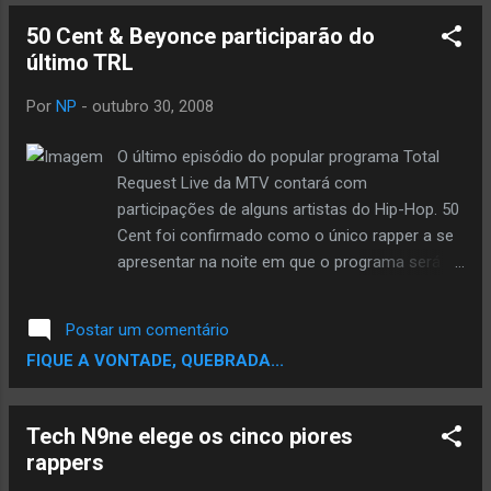
50 Cent & Beyonce participarão do
último TRL
Por
NP
-
outubro 30, 2008
O último episódio do popular programa Total
Request Live da MTV contará com
participações de alguns artistas do Hip-Hop. 50
Cent foi confirmado como o único rapper a se
apresentar na noite em que o programa será
gravado. Curtis Jackson é apenas um dos
muitos astros da música que tiveram suas
Postar um comentário
carreiras alavancadas pela atração, que existe
FIQUE A VONTADE, QUEBRADA...
há uma década. O TRL, que exibe os mais
populares e atuais videoclipes, ajudou a atrair a
atenção do público e da mídia para vários
Tech N9ne elege os cinco piores
artistas desde que foi lançado. Eminem e
rappers
muitos outros astros do Hip-Hop estrearam