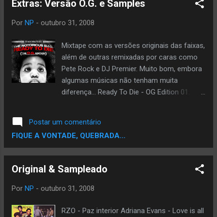
Extras: Versão O.G. e Samples
Por
NP
-
outubro 31, 2008
Mixtape com as versões originais das faixas,
além de outras remixadas por caras como
Pete Rock e DJ Premier. Muito bom, embora
algumas músicas não tenham muita
diferença... Ready To Die - OG Edition 01.
03:08 Intro (Original Version With Uncleared
Samples) 02. 03:50 Things Done Changed
Postar um comentário
(Original Version) 03. 04:58 Gimme The Loot
FIQUE A VONTADE, QUEBRADA...
(Never Before Heard Uncensored Version)
04. 03:20 Machine Gun Funk (DJ Premier’s
Version) 05. 03:37 Warning (Original Version)
Original & Sampleado
06. 03:45 Ready To Die (Original Version With
Different Beat) 07. 04:53 One More Chance
Por
NP
-
outubro 31, 2008
(Original Version With Uncleared Sample) 08.
01:29 Fuck Me (Interlude) 09. 03:52 The What
RZO - Paz interior Adriana Evans - Love is all