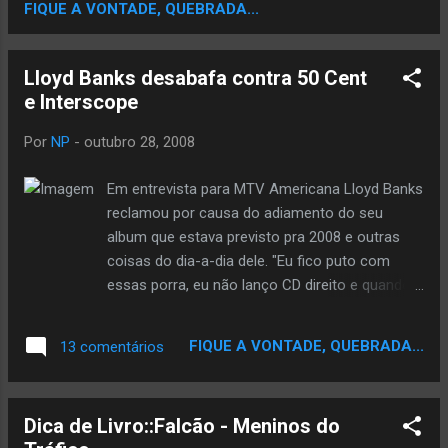
FIQUE A VONTADE, QUEBRADA...
estiveres a direita de teu pai.E Jesus disse a
ele:Ainda hoje estarás comigo no reino dos
céus. É nisso que acreditamos,ou seja,não
Lloyd Banks desabafa contra 50 Cent
importa o que você faça na sua vida, todos
e Interscope
os caminhos levam ao Senhor. Se você no
vai por amor vai pela dor. Muitos como nós
Por
NP
-
outubro 28, 2008
da periferia, sofredores, temos isso como
filosofia, você pode ver que os sofredores
Em entrevista para MTV Americana Lloyd Banks
não perdem a fé. O favelado sempre
reclamou por causa do adiamento do seu
acredita que o amanhã será melhor. Vida
album que estava previsto pra 2008 e outras
Loka é a nossa crença é a junção de nosso
coisas do dia-a-dia dele. "Eu fico puto com
passado e futuro! TEXTO TIRADO DO
essas porra, eu não lanço CD direito e quando
BLOG>> Rap-Nacional-Music
tou super ansioso pra grava essa porra e o 50
Cent chega no estudio e atrapalha minha
FIQUE A VONTADE, QUEBRADA...
13 comentários
gravação e fala ainda que queria fazer umas
gravações por proximo CD dele(Before I Self
Destruct) e praticamente expulsou eu do
Dica de Livro::Falcão - Meninos do
estudio mano na hora fiquei nervoso caraio