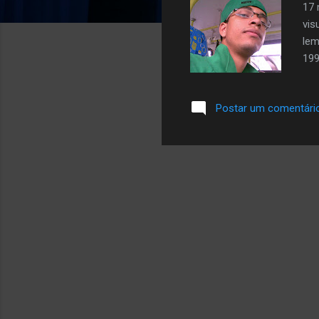
17 
vis
lem
199
mas
é m
Postar um comentári
DE 
da
VO
mel