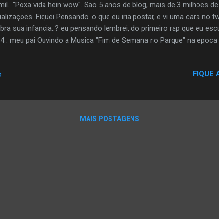
mil.. "Poxa vida hein wow". Sao 5 anos de blog, mais de 3 milhoes de
ualizaçoes. Fiquei Pensando. o que eu iria postar, e vi uma cara no tw
bra sua infancia..? eu pensando lembrei, do primeiro rap que eu escut
4 . meu pai Ouvindo a Musica "Fim de Semana no Parque" na epoca n
 curti. Entaum o post de hoje.. é de um dos maiores classicos do 
eu grupo favorito no brasil. Parabens a todos que mantem o Rap 
FIQUE 
o
SEMANA NO PARQUE 1994 Este video é uma raridade foi gravado no
 Mtv o YO! Rap OBRIGADO A TODOS QUE VOTARAM AGORA ESTAMO
CE JA VOTOU PODE VOTAR DE NOVU Estamos no 2° Turno do Premi
hor Blog de Musica. Ta afim d...
MAIS POSTAGENS