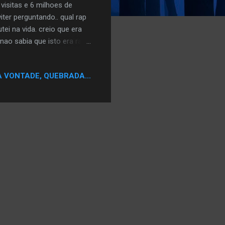
 visitas e 6 milhoes de
iter perguntando.. qual rap
ei na vida. creio que era
ao sabia que isto era rap.
Racionais mcs.. que tambem
Vivo RACIONAIS MCS - FIM
A VONTADE, QUEBRADA...
 extinto programa de rap
S NO NO TOP100 ,SE
o TOPBLOG na categoria