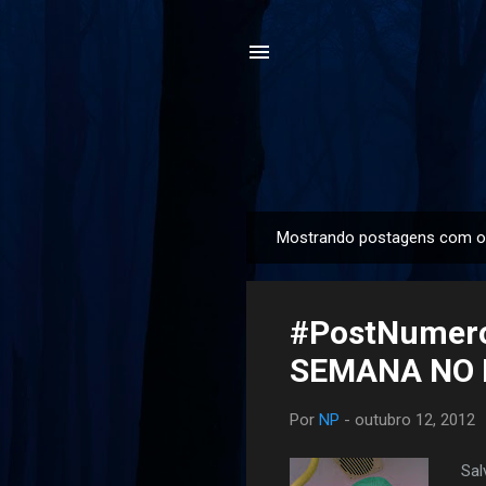
Mostrando postagens com o
P
o
s
#PostNumero
t
a
SEMANA NO 
g
e
Por
NP
-
outubro 12, 2012
n
s
Sal