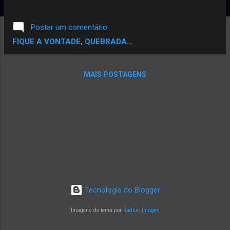
marginalizada, a violência e o consumo de
entorpecentes. Deds em conversa com o
Postar um comentário
portal Noisey Brasil comenta sobre a música
FIQUE A VONTADE, QUEBRADA...
" Quando vemos notícias de usuários de
crack fazendo alguma barbaridade, isolamos
da nossa concepção que ele é um ser
MAIS POSTAGENS
humano fora de seu estado normal. Só
apontamos o dedo e queremos a cabeça do
'monstro crackudo'. " Confira o som e reflita
sobre o incômodo causado por um tema
tão peculiar:
Tecnologia do Blogger
Imagens de tema por
Radius Images