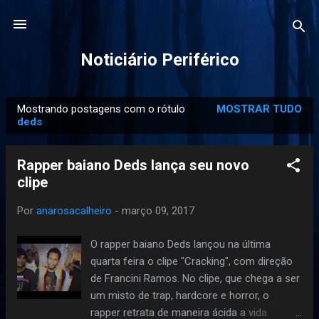
Pular para o conteúdo principal
Noticiário Periférico
Mostrando postagens com o rótulo
MOSTRAR TUDO
P
deds
o
s
Rapper baiano Deds lança seu novo
t
clipe
a
g
Por
anarosacalheiro
-
março 09, 2017
e
O rapper baiano Deds lançou na última
n
quarta feira o clipe "Cracking", com direção
s
de Francini Ramos. No clipe, que chega a ser
um misto de trap, hardcore e horror, o
rapper retrata de maneira ácida a vida