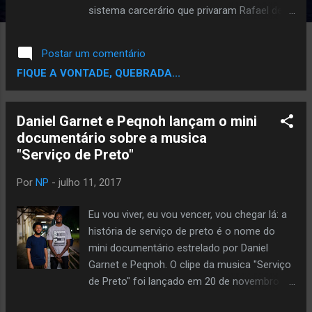
sistema carcerário que privaram Rafael de
sua liberdade. A Luta pela libertação de
Rafael vai muito além da injustiça penal
Postar um comentário
brasileira, mas promove um debate
FIQUE A VONTADE, QUEBRADA...
profundo sobre o sistema e o racismo
institucional que precisa acabar o quanto
antes! Assista agora o Documentário:
Daniel Garnet e Peqnoh lançam o mini
Palavras da Diretora: Como mulher negra, eu
documentário sobre a musica
sinto na pele todos os dias o medo de ter
"Serviço de Preto"
minha vida tirada. Simplesmente por ser. E
esse medo me persegue porque o Estado
Por
NP
-
julho 11, 2017
me persegue. Nos persegue. Não só com a
bala perdida – que tem sempre destino –,
Eu vou viver, eu vou vencer, vou chegar lá: a
mas com um projeto político inteiro
história de serviço de preto é o nome do
respaldado pela lei que nos marginaliza. Nos
mini documentário estrelado por Daniel
extermina. Nos sujeita a situações
Garnet e Peqnoh. O clipe da musica "Serviço
extremamente desumanas. 24 horas por dia.
de Preto" foi lançado em 20 de novembro de
Para ser mais específica, a cada 23 minutos.
2011, 3 anos antes da dupla lançar o álbum
O caso do Rafael Braga Vieira, em especial,