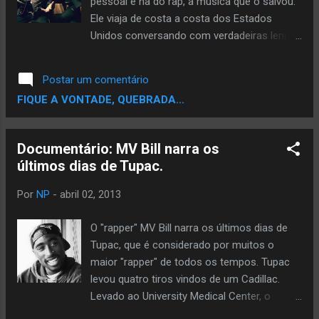
pessoal e na do rap, a música que o salvou.
GuardaChuva com a MTV Brasil, que exibiu
Ele viaja de costa a costa dos Estados
um trecho do material durante o 'Último Yo!
Unidos conversando com verdadeiras lendas
MTV Raps', em setembro de 2003.
desse estilo musical que nasceu nas ruas.
Entrevistas com Snoop Dogg, Kanye West,
Postar um comentário
Eminem, Afrika Bambaataa, Grandmaster
FIQUE A VONTADE, QUEBRADA...
Caz,Dr Dre, Bun B, B Real, Nas, Mos
Def,Rakim, Dj Premier e outros rappers
mostram a verdadeira alma dessa música
Documentário: MV Bill narra os
genuinamente americana. *Agradecimentos
últimos dias de Tupac.
ao canal do Zinezizou por liberar a legenda
Inscreva-se (
Por
NP
-
abril 02, 2013
http://www.youtube.com/user/thirsbech... )
Tradução e legenda: zinezizou Tradução em
O "rapper" MV Bill narra os últimos dias de
PT-BR
Tupac, que é considerado por muitos o
maior "rapper" de todos os tempos. Tupac
levou quatro tiros vindos de um Cadillac.
Levado ao University Medical Center, o
rapper morreu seis dias depois. O