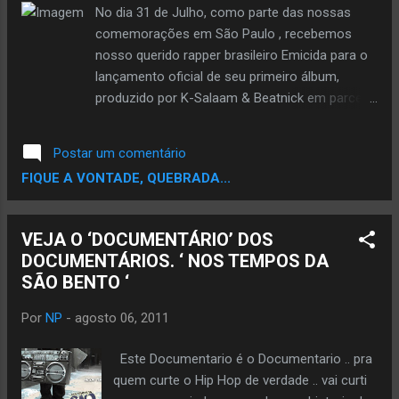
No dia 31 de Julho, como parte das nossas
comemorações em São Paulo , recebemos
nosso querido rapper brasileiro Emicida para o
lançamento oficial de seu primeiro álbum,
produzido por K-Salaam & Beatnick em parceria
com o The Studio . E Como Noticiado a The
Creators Project um projeto de tecnologia da
Postar um comentário
Intel e da revista VICE .. viseram um
FIQUE A VONTADE, QUEBRADA...
Documentario sobre a Acensão do Emicida .
desde a batalha na santa cruz passado pela
sua primeira e segunda mixtape ate o dia de
VEJA O ‘DOCUMENTÁRIO’ DOS
hoje no EP Doozicabraba. veja. LOGO MAIS A
DOCUMENTÁRIOS. ‘ NOS TEMPOS DA
PARTE 3 Quer Ganhar o Novo EP do @Emicida
SÃO BENTO ‘
..? Entaum Participe da Promoção "MINHA
RIMA É #DOOZICABRABA CLIQUE NA IMAGEM
Por
NP
-
agosto 06, 2011
PARA SABER COMO GANHAR
Este Documentario é o Documentario .. pra
quem curte o Hip Hop de verdade .. vai curti