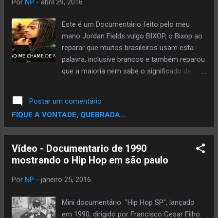
Por
NP
-
abril 29, 2016
documentário faz um pequeno recorte da
história de um movimento que vem se
Este é um Documentário feito pelo meu
consolidando a mais de 20 anos fazendo
mano Jordan Fields vulgo BIXOP, o Bixop ao
assim parte de um todo da cultura de rua.
reparar que muitos brasileiros usam esta
palavra, inclusive brancos e também reparou
que a maioria nem sabe o significado de
"Nigga". Nigga vem da palavra Nigger que
significa escravo, era como os brancos
Postar um comentário
chamavam os escravo. Neste documentário
FIQUE A VONTADE, QUEBRADA...
você vai ver depoimentos de norte
americanos que não gostam deste termo e
tem os que gostam também e também você
Vídeo - Documentario de 1990
vai ver trechos de musicas e filme pra
mostrando o Hip Hop em são paulo
entender o quão pejorativo é a palavra nigga.
LEIA TAMBEM O real significado da palavra
Por
NP
-
janeiro 25, 2016
NIGGA
Mini documentário "Hip Hop SP", lançado
em 1990, dirigido por Francisco Cesar Filho.