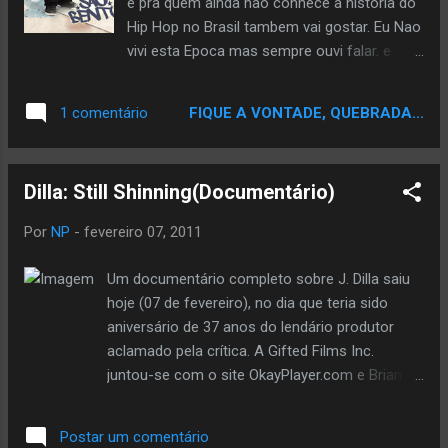
e pra quem ainda nao conhece a historia do
Hip Hop no Brasil tambem vai gostar. Eu Nao
vivi esta Epoca mas sempre ouvi falar. e
vendo este Documentario Meu Amor pelo
HIP HOP so Aumentou. Assistam é de se
FIQUE A VONTADE, QUEBRADA...
1 comentário
Emocionar; NOS TEMPOS DA SÃO BENTO -
1 NOS TEMPOS DA SÃO BENTO - 2 NOS
TEMPOS DA SÃO BENTO - 3 NOS TEMPOS
Dilla: Still Shinning(Documentário)
DA SÃO BENTO - 4 NOS TEMPOS DA SÃO
BENTO - 5 NOS TEMPOS DA SÃO BENTO -
Por
NP
-
fevereiro 07, 2011
6 NOS TEMPOS DA SÃO BENTO - 7 NOS
TEMPOS DA SÃO BENTO - 8
Um documentário completo sobre J. Dilla saiu
hoje (07 de fevereiro), no dia que teria sido
aniversário de 37 anos do lendário produtor
aclamado pela crítica. A Gifted Films Inc.
juntou-se com o site OkayPlayer.com e Brian “B.
Kyle” Atkins para produzir ‘Dilla:Still Shinning’ um
documentário de 39 minutos sobre o produtor
Postar um comentário
nascido em Detroit. J. Dilla é um produtor