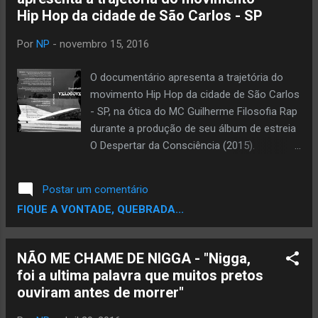
Porongos”, que traz a colaboração de
Hip Hop da cidade de São Carlos - SP
diversos líderes do movimento negro
nacional, historiadores e artistas como
Por
NP
-
novembro 15, 2016
Leandro Karnal, Juremir Machado, Odete
Diogo (Unir Raças), Jorge Euzébio
O documentário apresenta a trajetória do
Assumpção, Naiara Oliveira (filha do poeta
movimento Hip Hop da cidade de São Carlos
Oliveira Silveira) e o quilombola Ségio Fidelix,
- SP, na ótica do MC Guilherme Filosofia Rap
entre outros. O vídeo tem direção, edição e
durante a produção de seu álbum de estreia
câmera de Thiago Köche, produção de
O Despertar da Consciência (2015).
Karen Lose, roteiro de Rafa Rafuagi, Karen
Contém a participação de mais de 20
Lose e Thiago Köche, e animações de
músicos e artistas da cidade que
Postar um comentário
Marcel Trindade e Mamau. A letra é de Rafa
participaram do projeto, passando por
FIQUE A VONTADE, QUEBRADA...
Rafuagi,...
momentos importantes como a ocupação
da Casa do Hip Hop Sanca , eventos como
o Sanca Hip Hop a Batalha do Mercadão e
NÃO ME CHAME DE NIGGA - "Nigga,
os Saraus de poesia, contendo também
foi a ultima palavra que muitos pretos
realizações de projetos como o T.O.R.R.E
ouviram antes de morrer"
(Terra Onde o Rap Raíz Existe). Afim de
fazer um registro desses momentos, o