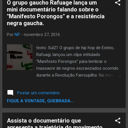
O grupo gaucho Rafuage lança um
90, incluindo Nas, Biggie, Wu-Tang, Jay-Z,
mini documentário falando sobre o
Eminem e os Fugees. Inclui inclusive
"Manifesto Porongos" e a resistência
entrevistas com as estrelas do mundo do
negra gaucha.
rap. (Esse documentário está disponível na
Netflix, pra compra na Vimeo e com os
Por
NP
-
novembro 27, 2016
ninjas da internet já deve ter para baixar em
algum lugar, mas eu não disse isso aqui.)
texto: Sul21 O grupo de hip hop de Esteio,
Veja o trailer, que prevê conversas com Hov,
Rafuagi, lançou um clipe intitulado
Nas, Busta e muito mais, abaixo.
“Manifesto Porongos” para lembrar o
massacre de negros escravizados ocorrido
durante a Revolução Farroupilha. Na música,
utilizando versos do poeta negro Oliveira
Silveira, a letra do Hino do Rio Grande do Sul
Postar um comentário
é alterada e o trecho “povo que não tem
FIQUE A VONTADE, QUEBRADA...
virtude acaba por ser escravo” dá lugar a
“povo que não tem virtude acaba por
escravizar”. Além do clipe, o grupo produziu
Assista o documentário que
também o minidocumentário “Manifesto
apresenta a trajetória do movimento