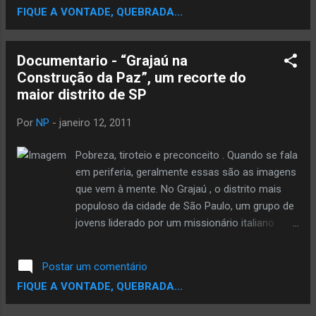
FIQUE A VONTADE, QUEBRADA...
reverenciado, que utilizou a tecnologia, bem
como a instrumentação ao longo de sua
carreira, trazendo a tona um estilo inédito de
Documentario - “Grajaú na
produção Veja Bem Melhor Sobre o Este
Construção da Paz”, um recorte do
Documentario no Rapevolusom.com
maior distrito de SP
Por
NP
-
janeiro 12, 2011
Pobreza, tiroteio e preconceito . Quando se fala
em periferia, geralmente essas são as imagens
que vem à mente. No Grajaú , o distrito mais
populoso da cidade de São Paulo, um grupo de
jovens liderado por um missionário italiano
resolveu dar uma resposta aos atos violentos
cotidianos que tiravam o sossego das famílias
Postar um comentário
e destruiam vidas de muitos moradores. Assim,
FIQUE A VONTADE, QUEBRADA...
nasceu o “ Evento pela Paz ” no ano 2000. A
proposta é simples: ocupar os espaços