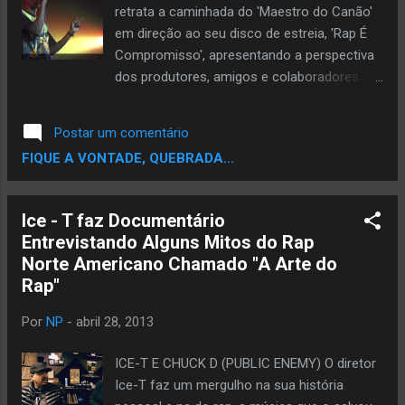
retrata a caminhada do 'Maestro do Canão'
que utilizam a arte para passar mensagens,
em direção ao seu disco de estreia, 'Rap É
transgredir, protestar. Pixos gritam. Lambes
Compromisso', apresentando a perspectiva
gritam. Estêncils gritam. Graffitis gritam.
dos produtores, amigos e colaboradores
Lançam opiniões em cada canto da cidade.
que participaram ativamente do trabalho. Em
E mesmo na correria do dia a dia,
paralelo, é contada a história da 'Família
conseguem provocar reflexão e cumprir um
Postar um comentário
RZO' e do momento áureo do rap nacional
papel social importante para a metrópole."
FIQUE A VONTADE, QUEBRADA...
ao final dos anos 90. O documentário é
Direção: Joice Temple e Juliana Amorim
intercalado por cenas dos filhos de Mauro
Produção Executiva: Ju...
Mateus dos Santos, Wanderson Sabotinha e
Ice - T faz Documentário
Tamires, mostrando o cotidiano da Favela
Entrevistando Alguns Mitos do Rap
do Boqueirão, onde moram e onde viveu
Norte Americano Chamado "A Arte do
Sabotage após a saída do Canão. Os
Rap"
herdeiros do rapper ainda levam a
reportagem para uma visita ao que restou
Por
NP
-
abril 28, 2013
da Favela do Canão, à beira da Avenida Prof.
Roberto Marinho, antiga 'Av. Espraiada'. A
ICE-T E CHUCK D (PUBLIC ENEMY) O diretor
direção é assinada por Guilherme Xavier
Ice-T faz um mergulho na sua história
Ribeiro, em uma coprodução da