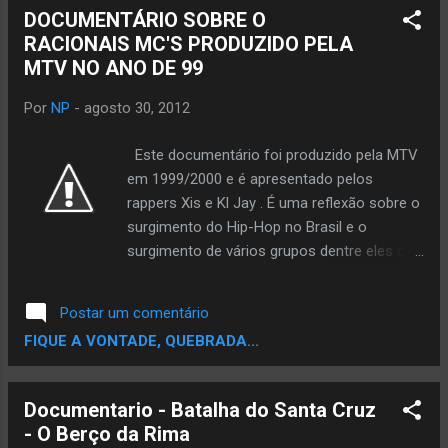
DOCUMENTÁRIO SOBRE O
RACIONAIS MC'S PRODUZIDO PELA
MTV NO ANO DE 99
Por
NP
-
agosto 30, 2012
Este documentário foi produzido pela MTV
em 1999/2000 e é apresentado pelos
rappers Xis e Kl Jay . É uma reflexão sobre o
surgimento do Hip-Hop no Brasil e o
surgimento de vários grupos dentre eles o
mais famoso de todos Racionais Mc´s!!
RACIONAIS MC´S DOCUMENTÁRIO
Postar um comentário
EXCLUSIVO MTV 1999 - PARTE 1
FIQUE A VONTADE, QUEBRADA...
RACIONAIS MC´S DOCUMENTÁRIO
EXCLUSIVO MTV 1999 - PARTE 2
RACIONAIS MC´S DOCUMENTÁRIO
Documentario - Batalha do Santa Cruz
EXCLUSIVO MTV 1999 - PARTE 3
- O Berço da Rima
RACIONAIS MC´S DOCUMENTÁRIO