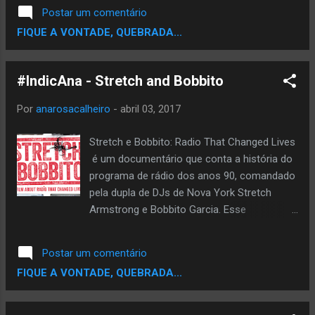
"Avise o Mundo" , que inclusive é um álbum
Postar um comentário
não só me revolta como também me d...
que eu gosto muito ouçam! O titulo choca
FIQUE A VONTADE, QUEBRADA...
muita gente quando ouve o termo "Serviço
de Preto" , nesta musica e principalmente no
clipe o Daniel e o Peqnoh dão outro sentido
#IndicAna - Stretch and Bobbito
a esta palavra, transformando algo ruim em
algo bom. Neste DOC a dupla explica bem
Por
anarosacalheiro
-
abril 03, 2017
direitinho os corres pra que este clipe fosse
lançado na época correta, do resultado
Stretch e Bobbito: Radio That Changed Lives
positivo da musica e varias fitas. Assista:
é um documentário que conta a história do
programa de rádio dos anos 90, comandado
pela dupla de DJs de Nova York Stretch
Armstrong e Bobbito Garcia. Esse
documentário narra a história dos dois
amigos que se tornaram lendas improváveis ​​
Postar um comentário
ao receber um programa de rádio,
FIQUE A VONTADE, QUEBRADA...
desconhecido por muitos amantes do Rap,
Stretch e Bobbito apresentaram o mundo
aos maiores artistas de hip-hop dos anos