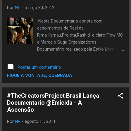
EXCLUSIVO MTV 1999 - PARTE 4
Por
NP
-
março 30, 2012
RACIONAIS MC´S DOCUMENTÁRIO
EXCLUSIVO MTV 1999 - PARTE 5 O
Neste Documentario consta com
Site Noticiario Periferico esta concorrendo
depoimentos de Rael da
ao Premio TOPBLOG na categoria melhor
Rima,Kamau,Projota,Rashid e claro Flow MC
Blog de Musica. Ta afim de ver um Blog de
e Marcelo Gugu Organizadores.
Rap,musica negra entre os finalistas..? Ta
Documentário realizado pela Estilo Livre
afim de Ajudar ..? Se Sim,Ajude votando,vote
Produções sem fins lucrativos, com o intuito
pode votar u...
de colocar em evidência a batalha do santa
Postar um comentário
cruz e o rap nacional, assim tornando o
FIQUE A VONTADE, QUEBRADA...
evento concretizado nessa produção para
sempre. Parte1 Parte2
#TheCreatorsProject Brasil Lança
Documentario @Emicida - A
Ascensão
Por
NP
-
agosto 11, 2011