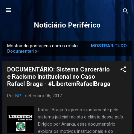
Pular para o conteúdo principal
Noticiário Periférico
Mostrando postagens com o rótulo
MOSTRAR TUDO
P
Documentario
o
s
DOCUMENTÁRIO: Sistema Carcerário
t
e Racismo Institucional no Caso
a
Rafael Braga - #LibertemRafaelBraga
g
e
Por
NP
-
setembro 06, 2017
n
Rafael Braga foi preso injustamente pelo
s
sistema judicial racista e elitista desse país.
Dirigido por Anarka, esse documentário
explora os motivos institucionais e do