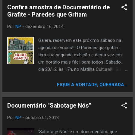
cidades transformando em rima tudo que
Confira amostra de Documentário de
vê: não lhe é permitido pensar demais. Seu
talento aflora mesmo quando, de repente,
ele dá poesia ao repente e consegue tocar
Por
NP
-
dezembro 16, 2014
fundo seus pares. A série "Poetas do
repente" apresenta e aprofunda o estudo
Galera, reservem este próximo sábado na
sobre o Repente, forma rica de expressão e
agenda de vocês!!! O Paredes que gritam
comunicação, que teve sua origem no
terá sua segunda exibição e desta vez em
improviso africano e nas trovas medievais
um horário mais fácil para todos! Sábado,
da Europa, trazidas ao Brasil por Portugal.
dia 20/12, às 17h, no Matilha Cultural!!! Rua
Rego Freitas, 542 - República Exibição e bate
papo com os artistas integrantes do filme
FIQUE A VONTADE, QUEBRADA...
que estiverem presentes e a equipe do
Coletivo Ganzá!!! "São Paulo. Tão imensa,
Documentário "Sabotage Nós"
tão problemática, tão intensa, tão criativa.
Atualmente, a cidade é considerada a capital
Por
NP
-
outubro 01, 2013
mundial do graffiti e abriga um grande
número de artistas. O documentário Paredes
'Sabotage Nós' é um documentário que
que gritam surge para apresentar grafiteiros