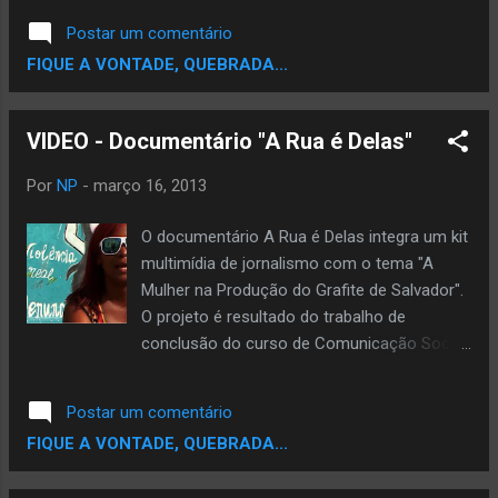
documentário cita os possíveis assassinos,
Postar um comentário
que não foram identificados até hoje. Nome
FIQUE A VONTADE, QUEBRADA...
Original: As Últimas Horas de Tupac Shakur
Direção: GNT Lançamento: 2012 Duração:
43 Min.
VIDEO - Documentário "A Rua é Delas"
Por
NP
-
março 16, 2013
O documentário A Rua é Delas integra um kit
multimídia de jornalismo com o tema "A
Mulher na Produção do Grafite de Salvador".
O projeto é resultado do trabalho de
conclusão do curso de Comunicação Social
com Habilitação em Jornalismo pelo Centro
Universitário Jorge Amado e traz entrevistas
Postar um comentário
com as grafiteiras RBK, Monica e Chermie,
FIQUE A VONTADE, QUEBRADA...
além do grafiteiro Julio Costa.