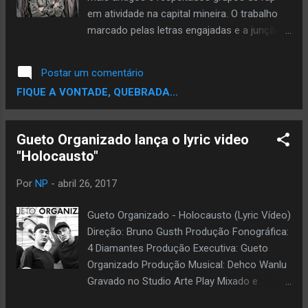
www.instagram.com/marcaobaixada
em atividade na capital mineira. O trabalho
www.soundcloud.com/marcaobaixada
marcado pelas letras engajadas e a junção
entre os elementos clássicos do rap com
elementos orgânicos celebra duas décadas
Postar um comentário
de existência com um novo álbum e um
FIQUE A VONTADE, QUEBRADA...
documentário, ambos em produção e com
previsão de lançamento para o final de
2017. Os dois primeiros trabalhos de
Gueto Organizado lança o lyric video
estúdio do Julgamento (No Foco do CAOS e
"Holocausto"
Muito Além) estão agora disponíveis em
algumas das principais plataformas digitais.
Por
NP
-
abril 26, 2017
Considerada uma das mais importantes
bandas do gênero em Belo Horizonte, o
Gueto Organizado - Holocausto (Lyric Vídeo)
trabalho do grupo se mantém
Direção: Bruno Gusth Produção Fonográfica:
contemporâneo, estabelecendo diálogos
4 Diamantes Produção Executiva: Gueto
musicais dos mais diversos e com temas
Organizado Produção Musical: Dehco Wanlu
sociais relevantes. O histórico conta com
Gravado no Studio Arte Play Mixado e
participações em importantes festivais além
Masterizado: Dehco Wanlu Produção web: