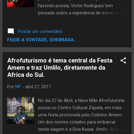
fazendo poesia, Victor Rodrigues tem
pensado sobre a experiência de morar em
São Paulo. Nascido e crescido na periferia
da cidade, na ZL, até seus 20 anos conhecia
Postar um comentário
muito pouco da metrópole. Por muito
FIQUE A VONTADE, QUEBRADA...
tempo, limitou sua vida ao "seu lugar".
Aprendeu a andar na Paulista aos 20. Pisou
pela primeira vez na Vila Madalena aos 22. E,
Afrofuturismo é tema central da Festa
nessas andanças, reconheceu-se em outros
Amem e traz Umlilo, diretamente da
lugares também. Na sujeira da República,
Africa do Sul.
das galerias, nos botecos do Bixiga, no
Glicério. Pegou na Zona Sul todos os ônibus
Por
NP
-
abril 27, 2017
e trens que ouvia nas músicas do Racionais.
Conheceu Pirituba, Cachoeirinha, Brasilândia.
No dia 27 de Abril, a Nave Mãe Afrofuturista
A própria ZL como um todo. “Essa cidade é
pousa no Centro Cultural Zapata, em mais
uma droga. Quanto mais conheço, mais
uma festa promovida pelo Coletivo Amem.
quero ir embora. É tóxica, bruta, machuca.
Um dos nomes cotados para embarcar
Dá tristeza, stress, depressão. É o mal do
nesta viagem é a Diva Kwaai Umlilo & Stash