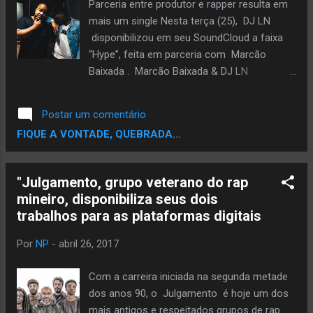
conhecendo mais a cultura hip hop no geral.
Parceria entre produtor e rapper resulta em
A música sempre foi importante, apesar
mais um single Nesta terça (25), DJ LN
d'eu ser atriz e estudante de teatro.” LARINU
disponibilizou em seu SoundCloud a faixa
é o primeira projeto musical da jovem atriz
“Hype”, feita em parceria com Marcão
paulistana Larissa Nunes. Seu estilo, entre o
Baixada . ​Marcão Baixada & DJ LN
R&B, a soul e a MPB, promete surpreender
(Reprodução: Instagram) “Hype” não é a
muita gente. “Refúgio”, é o single do EP
primeira parceria da dupla. Recentemente,
Postar um comentário
“Larinu”, que será lançado em Maio. Refúgio
LN assinou a produção da faixa “Daytona”,
FIQUE A VONTADE, QUEBRADA...
Nav...
presente na mixtape ‘Bastidores de uma
Vida Aleatória’, do Marcão. ​ESCUTE AQUI:
Ouça outras colaborações entre o produtor
"Julgamento, grupo veterano do rap
e o rapper aqui . Siga DJ LN:
mineiro, disponibiliza seus dois
www.facebook.com/oficialdjln
trabalhos para as plataformas digitais
www.twitter.com/_DJLN
www.instagram.com/_djln
Por
NP
-
abril 26, 2017
www.soundcloud.com/oficialdjln Siga
Marcão Baixada:
Com a carreira iniciada na segunda metade
www.facebook.com/marcaobaixada
dos anos 90, o Julgamento é hoje um dos
www.twitter.com/marcaobaixada
mais antigos e respeitados grupos de rap