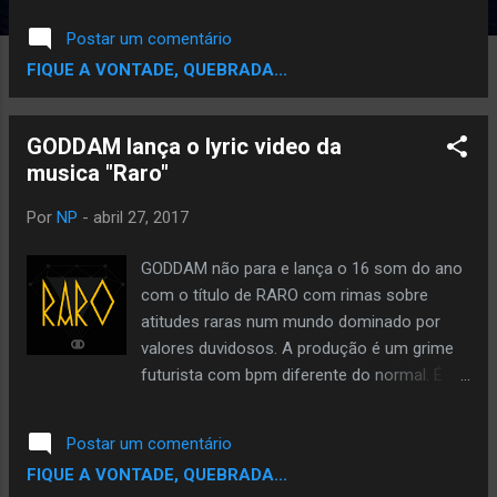
como sou fã do 9th Wonder sempre
Postar um comentário
acompanhei os trampos de seu selo
FIQUE A VONTADE, QUEBRADA...
musical "Jamla records". E num dos
trampos deste selo conheci a rapsody
desde então comecei a acompanhar o
GODDAM lança o lyric video da
trampo dela e baixar tudo que ela lançou. 7
musica "Raro"
Musicas com certeza é pouco, mas é bom
que vai deixar vocês com aquela vontade de
Por
NP
-
abril 27, 2017
ouvir outros sons da Rapsody. Antes de
mostra os sons conheça um pouco sobre
GODDAM não para e lança o 16 som do ano
esta magnifica MC. Rapsody começou sua
com o título de RARO com rimas sobre
carreira como membro do grupo hip-hop
atitudes raras num mundo dominado por
"Kooley High" da Carolina do Norte, Ela
valores duvidosos. A produção é um grime
começou sua carreira solo em 2008, após
futurista com bpm diferente do normal. É
assinar com 9th Wonder 's É A Wonderful
pra não parar mesmo. Ficha técnica:
World Music Group . Sua primeira
Produzido, mixado e masterizado por
Postar um comentário
lançamento importante da carreira solo veio
GODDAM Stream/Download:
FIQUE A VONTADE, QUEBRADA...
com o lançamento da mixtape...
https://soundcloud.com/goddam_