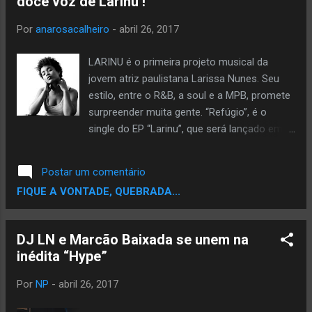
doce voz de Larinu !
edição: Douglas Melo Produção musical: DJ
Latif Produção e Redes Sociais: Henrique
Por
anarosacalheiro
-
abril 26, 2017
Mol
LARINU é o primeira projeto musical da
jovem atriz paulistana Larissa Nunes. Seu
estilo, entre o R&B, a soul e a MPB, promete
surpreender muita gente. “Refúgio”, é o
single do EP “Larinu”, que será lançado em
Maio. Quem é Larinu? Nada mais justo do
que deixar a primeira dama do Carranca
Postar um comentário
Records, LARINU ,se apresentar: “ Comecei
FIQUE A VONTADE, QUEBRADA...
muito cedo fazendo música, mas só
comecei a compor aos 15 anos, quando
participava de uma orquestra de câmara,
DJ LN e Marcão Baixada se unem na
tocando clarinete. Sempre fui influenciada
inédita “Hype”
pela Soul Music, o Funk dos anos 70/80 e
minha mãe me apresentou muitos artistas.
Por
NP
-
abril 26, 2017
Aos poucos fui conhecendo outros estilos,