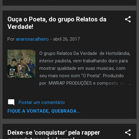
masterizada ano passado no Estúdio da
Outra Vibe records. A produção Musical é de
Ouça o Poeta, do grupo Relatos da
Hamilton Tenório (aka Dj Novato) e a letra de
Verdade!
Anemico. " O processo criativo foi decidido
coletivamente. A letra já existia há um tempo
Por
anarosacalheiro
-
abril 26, 2017
e quando resolvemos gravar já
visualizávamos algumas locações.
O grupo Relatos Da Verdade de Hortolândia,
Discutimos as possibilidades e resolvemos
interior paulista, vem trabalhando duro para
fazer as gravações num litoral próximo as
mostrar qualidade em suas musicas, com
nossas cidades de origem (Recife/Olinda).
seu mais novo som "O Poeta". Produzido
Escolhemos a praia de Itapuama e Calhetas.
por MWRAP PRODUÇÕES e composta com
O Hamilton Tenório integra um Coletivo que
muita dedicação, suor e principalmente alma
trabalha com Comunicação, a ONG
pelos integrantes Rhude, Alex e Kenno, ouça
Postar um comentário
Caranguejo Uçá, foi de lá que veio todo
abaixo:
FIQUE A VONTADE, QUEBRADA...
equipamento (Cameras, lentes, rebatedores
e ...
Deixe-se 'conquistar' pela rapper