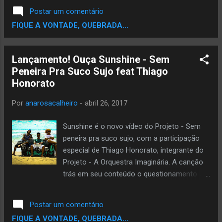
de dividir palcos com artistas reonhecidos
RM Mídias Contatos:
Postar um comentário
como Marku Ribas , B Negão, Flávio
contatoguetoorganizado@gmail.com
FIQUE A VONTADE, QUEBRADA...
Renegado e Negra Li. O Julg...
https://www.facebook.com/guetoorganizado
https://www.instagram.com/guetoorgani...
https://www.youtube.com/channel/UCG7m...
Lançamento! Ouça Sunshine - Sem
Peneira Pra Suco Sujo feat Thiago
Honorato
Por
anarosacalheiro
-
abril 26, 2017
Sunshine é o novo vídeo do Projeto - Sem
peneira pra suco sujo, com a participação
especial de Thiago Honorato, integrante do
Projeto - A Orquestra Imaginária. A canção
trás em seu conteúdo o questionamento da
relação do homem com a natureza, já que
na correria da vida urbana, muitas vezes a
Postar um comentário
natureza passa despercebida em nossas
FIQUE A VONTADE, QUEBRADA...
vidas. A track foi gravada, mixada e