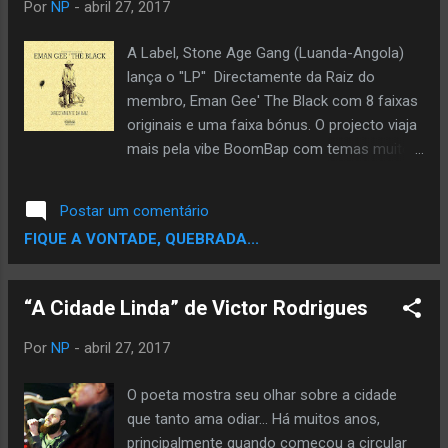
Por
NP
-
abril 27, 2017
A Label, Stone Age Gang (Luanda-Angola)
lança o ''LP'' Directamente da Raiz do
membro, Eman Gee' The Black com 8 faixas
originais e uma faixa bónus. O projecto viaja
mais pela vibe BoomBap com temas muito
diversificados que vão além da realidade
angolana. MEDIAFIRE // DOWNLOAD
Postar um comentário
Facebook Page: https://www.facebook.
FIQUE A VONTADE, QUEBRADA...
com/geetheblack/ Twitter:
https://twitter.com/ Eman_Gee Mail:
emaneto14@gmail.com
“A Cidade Linda” de Victor Rodrigues
Por
NP
-
abril 27, 2017
O poeta mostra seu olhar sobre a cidade
que tanto ama odiar... Há muitos anos,
principalmente quando começou a circular