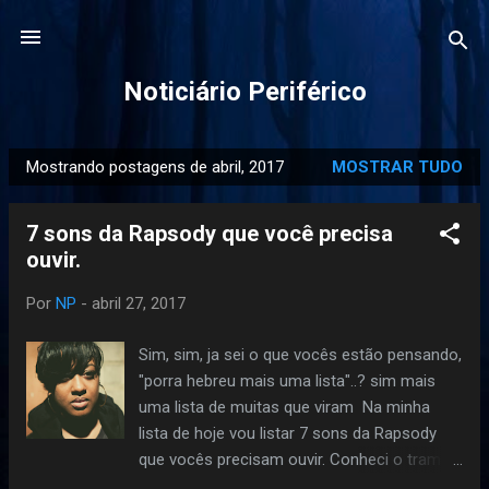
Pular para o conteúdo principal
Noticiário Periférico
Mostrando postagens de abril, 2017
MOSTRAR TUDO
P
o
7 sons da Rapsody que você precisa
s
ouvir.
t
a
Por
NP
-
abril 27, 2017
g
e
Sim, sim, ja sei o que vocês estão pensando,
n
"porra hebreu mais uma lista"..? sim mais
s
uma lista de muitas que viram Na minha
lista de hoje vou listar 7 sons da Rapsody
que vocês precisam ouvir. Conheci o trampo
da Rapsody, por volta de 2011 ou 2012,