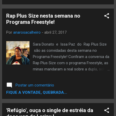
intuitivos. Em tempos de tantas músicas que
precisam gritar pra denunciar violências,
Rap Plus Size nesta semana no
cotidiano e tudo mais, a galera do
Programa Freestyle!
Versativos vem com sons com a
sensibilidade a tona , trazendo com eles
Por
anarosacalheiro
-
abril 27, 2017
uma coisa muito importante, a fé! No último
dia 27 eles lançaram esse vídeo lyric do som
Sara Donato e Issa Paz do Rap Plus Size
Um novo dia nasceu, tá lindo demais, em
são as convidadas desta semana no
meio a tanta obscuridade vivida e
Programa Freestyle! Confiram a conversa da
presenciada em todos os lugares, sempre
Rap Plus Size com o programa Freestyle, as
bom um som que nos traga paz.
minas mandaram a real sobre a dupla, sobre
Acompanhe os trabalhos na página do
a produtora DMNA, além de toda luta e
facebook, e também pelo email
muito som! Facebook:
Postar um comentário
contato@versativos.com.br ou o site
https://facebook.com/programafreestyle
FIQUE A VONTADE, QUEBRADA...
http://www.versativos.com.br/
Instagram:
http://instagram.com/programafreestyle
Contato: pgmfreestyle@gmail.com
'Refúgio', ouça o single de estréia da
Apresentação: Marcílio Gabriel Direção e