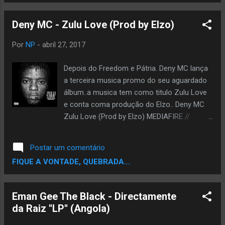
music/raro Redes sociais:
https://twitter.com/goddam_ music
Deny MC - Zulu Love (Prod by Elzo)
https://soundcloud.com/goddam_ music
https://www.instagram.com/
Por
NP
-
abril 27, 2017
goddam_music/
Depois do Freedom e Pátria. Deny MC lança
a terceira musica promo do seu aguardado
álbum..a musica tem como titulo Zulu Love
e conta coma produção do Elzo.. Deny MC
Zulu Love (Prod by Elzo) MEDIAFIRE //
DOWNLOAD
Postar um comentário
FIQUE A VONTADE, QUEBRADA...
Eman Gee The Black - Directamente
da Raiz ''LP'' (Angola)