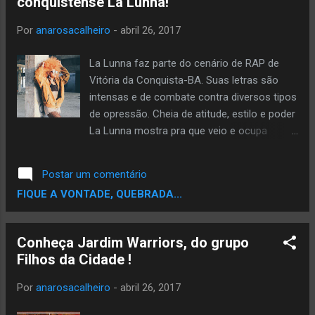
conquistense La Lunna!
Por
anarosacalheiro
-
abril 26, 2017
La Lunna faz parte do cenário de RAP de
Vitória da Conquista-BA. Suas letras são
intensas e de combate contra diversos tipos
de opressão. Cheia de atitude, estilo e poder
La Lunna mostra pra que veio e ocupa
majestosamente seu lugar no rap
conquistense. Inspirada pelas minas e suas
Postar um comentário
mensagens, começou a escrever por
FIQUE A VONTADE, QUEBRADA...
curiosidade e suas rimas, naturalmente e
não propositalmente, vieram ao mundo em
tom forte de protesto pelas mulheres.
Conheça Jardim Warriors, do grupo
Nasceu daí La Lunna, que botou a cara na
Filhos da Cidade !
roda no Campeonato Vozes da Rua, com
sua música "Na Pista" e impressionou o
Por
anarosacalheiro
-
abril 26, 2017
público presente. Ficou em segundo lugar, e