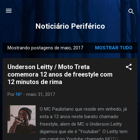
Pular para o conteúdo principal
Noticiário Periférico
Mostrando postagens de maio, 2017
MOSTRAR TUDO
P
o
Underson Leitty / Moto Treta
s
comemora 12 anos de freestyle com
t
12 minutos de rima
a
g
Por
NP
-
maio 31, 2017
e
n
O MC Paulistano que reside em vinhedo, já
s
esta a 12 anos neste barato chamado
freestyle, alem de MC o Underson Leitty
digamos que ele é "Youtuber". O Leitty tem
um canal no Youtube chamado MOTO