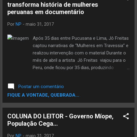
transforma história de mulheres
clipe. A música é "Waiting for the bus". Um
peruanas em documentário
das mais emblemáticas do novo trabalho,
pois nela o rapper se transforma, vira um
Por
NP
-
maio 31, 2017
dos grandes cantores do momento e
mostra uma desenvoltura que seu flow já
Após 35 dias entre Pucusana e Lima, Jô Freitas
dava mostras. Para dirigir o clipe chamou
captou narrativas de “Mulheres em Travessia” e
Pablo Bernardo, cineasta e fotógrafo, com
realizou intervenção com o material Durante o
relevantes trabalhos e serviços prestados à
mês de abril a artista Jô Freitas viajou para o
cultura de rua de BH. Fotografou o Duelo de
Peru, onde ficou por 35 dias, produzindo
DJs. Fez filmes para a produtora Quente,
material para o projeto “ Mulheres em Travessia
para o Palco Hip Hop e para o projeto
”, que tem como objetivo contar histórias de
Postar um comentário
Segunda Preta ...
mulheres que saíram do local onde nasceram
FIQUE A VONTADE, QUEBRADA...
para construir a própria vida e narrativa. As
histórias viraram um documentário. Na viagem,
Jô Freitas, que é uma artista vinda do nordeste
COLUNA DO LEITOR - Governo Míope,
brasileiro e que vive na periferia de São Paulo
População Cega...
(SP), ficou entre Lima e Pucusana, em uma
residência artística no Centro Cultural Escape,
Por
NP
-
maio 31, 2017