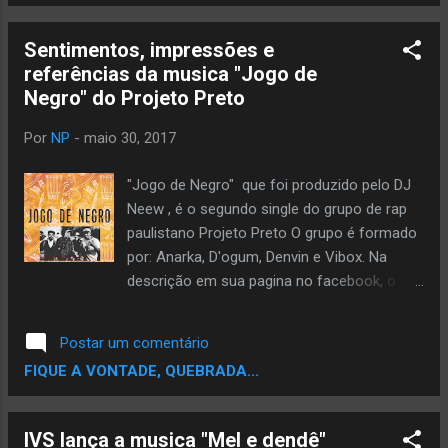
própria versão de uma mesma história,
gostei disso. E espero que sintam!'' Todo o
Sentimentos, impressões e
trabalho autoral independente do Mc será
referências da musica "Jogo de
publicado pelo seu canal ''O mundo ano
Negro" do Projeto Preto
norte''. Se puder jogar esse adendo na
matéria, fortalece demais!
Por
NP
-
maio 30, 2017
"Jogo de Negro" que foi produzido pelo DJ
Neew , é o segundo single do grupo de rap
paulistano Projeto Preto O grupo é formado
por: Anarka, D'ogum, Denvin e Vibox. Na
descrição em sua pagina no facebook, o
grupo diz que o Projeto Preto é um grupo
que tem como perspectivas centrais a auto-
Postar um comentário
afirmação de vida e reconstrução da
FIQUE A VONTADE, QUEBRADA...
identidade e auto-estima de pessoas
negras. A musica "Jogo de Negro" deixa isto
bem claro, pois a letra desta musica é bem
IVS lança a musica "Mel e dendê"