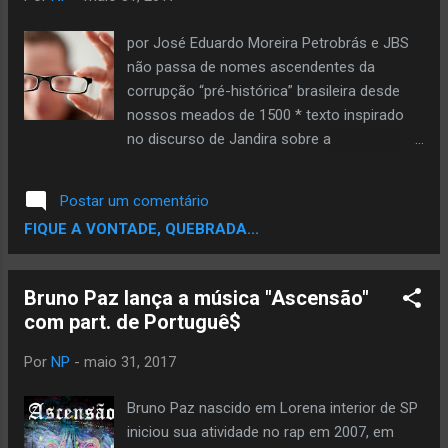
colhendo histórias de mulheres que vivem em
um povoado de pescadores. A residência teve
por José Eduardo Moreira Petrobrás e JBS
apoio do ator e diretor Ricardo Delgado e do
não passa de nomes ascendentes da
coordenador do Escape, Miguel Villaseca. Para
corrupção “pré-histórica” brasileira desde
ela, a experiência foi muito significativa. “Eu
nossos meados de 1500 * texto inspirado
nunca pensei que conseguiria ser artistas, ser
no discurso de Jandira sobre a
chamada de artista, ser reconhecida, ao menos
terceirização... Com esse nosso presente de
pe...
tantas falcatruas chegamos a real e
Postar um comentário
seguinte conclusão: A população e tão
FIQUE A VONTADE, QUEBRADA...
inferior quanto à economia... Algo tão visível
quanto a corrupção, mas nos víamos cegos
diante da exposição da falta de importância.
Bruno Paz lança a música "Ascensão"
Mais de 500 anos e a cena continua a
com part. de Portuguê$
mesma; Primeiro nossas terras aos
portugueses nossos valores, além de
Por
NP
-
maio 31, 2017
nossas empresas estatais, nossas rodovias,
agora nossos direitos, nossa dignidade,
Bruno Paz nascido em Lorena interior de SP
nossa responsabilidade de democracia falsa
iniciou sua atividade no rap em 2007, em