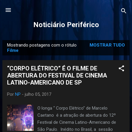
Pular para o conteúdo principal
Noticiário Periférico
Mostrando postagens com o rótulo
MOSTRAR TUDO
P
Filme
o
s
“CORPO ELÉTRICO” É O FILME DE
t
ABERTURA DO FESTIVAL DE CINEMA
a
LATINO-AMERICANO DE SP
g
e
Por
NP
-
julho 05, 2017
n
O longa “ Corpo Elétrico” de Marcelo
s
Caetano é a atração de abertura do 12º
Festival de Cinema Latino-Americano de
São Paulo. Inédito no Brasil, a sessão