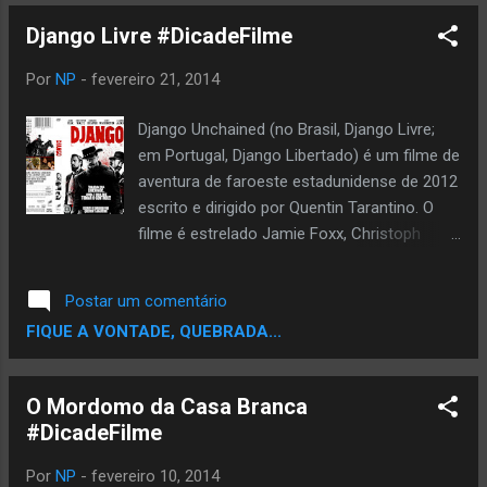
podem ainda adquirir a animação do filme
Django Livre #DicadeFilme
com a HQ digital por mais U$ 2.99. Grande
parte da renda obtida com a venda do filme
Por
NP
-
fevereiro 21, 2014
e da HQ será destinada à família de
Sabotage. Adquira já......
Django Unchained (no Brasil, Django Livre;
itunes.com/sabotage
em Portugal, Django Libertado) é um filme de
aventura de faroeste estadunidense de 2012
escrito e dirigido por Quentin Tarantino. O
filme é estrelado Jamie Foxx, Christoph
Waltz, Leonardo DiCaprio, Kerry Washington
e Samuel L. Jackson. O filme foi lançado em
Postar um comentário
25 de dezembro de 2012 (Dia de Natal), na
FIQUE A VONTADE, QUEBRADA...
América do Norte.5 6 Situado na era antes
da guerra do Deep South e Velho Oeste, o
filme acompanha um escravo liberto (Foxx),
O Mordomo da Casa Branca
que caminha por todo os Estados Unidos
#DicadeFilme
com um caçador de recompensas (Waltz)
em uma missão para resgatar sua esposa
Por
NP
-
fevereiro 10, 2014