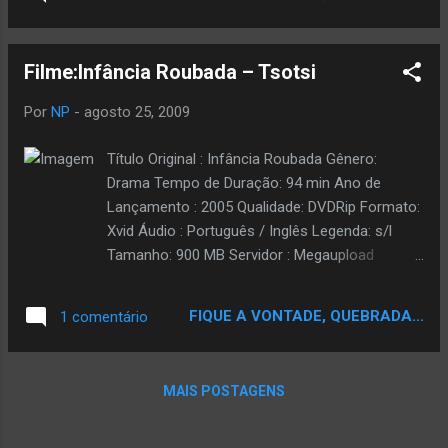
fato, um bom negócio. Afinal, antes de 1888
Dragão ...
eles não eram cidadãos, mas tinham comida
e casa para morar. Após a abolição, criou-se
Filme:Infância Roubada – Tsotsi
um imenso contingente de brasileiros livres,
porém desempregados e sem-teto.A
Por
NP
-
agosto 25, 2009
maioria sem preparo para trabalhar em
outros serviços além daqueles mesmos que
Título Original : Infância Roubada Gênero:
já realizavam na época da escravatura. E
Drama Tempo de Duração: 94 min Ano de
quase todos ainda sem a plena consciência
Lançamento : 2005 Qualidade: DVDRip Formato:
de sua cidadania. O resultado desse quadro,
Xvid Áudio : Português / Inglês Legenda: s/l
principalmente nas regiões rurais, onde
Tamanho: 900 MB Servidor : Megaupload
estavam os engenhos de açúcar e
DVDRip DivX Dual Audio Download com Audio
plantações de café, foi o surgimento de um
em Portugues Sinopse Ganhador do Oscar de
grande contingente de negros libertos que
FIQUE A VONTADE, QUEBRADA...
1 comentário
Melhor Filme Estrangeiro, Infância Roubada é
continuavam, mesmo anos após a abolição,
um filme que desperta muita emoção ao narrar
submetendo-se aos abusos e desmandos
os seis dias da vida de um líder de uma gangue
perpetrados por fazendeiros e senhores de
MAIS POSTAGENS
de Johanesburgo que furta o carro de uma
engenho. Assim era soci...
mulher sem saber - por estar em pânico e
nervoso - que o bebê dela está no banco de