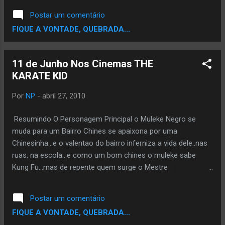
Também criado principalmente para dar luz
Postar um comentário
ao cinema produzido pelos jovensda região,
FIQUE A VONTADE, QUEBRADA...
e levar cidadania através da sétima arte. As
exibições ficam por conta da Paco´s Vídeo.
O cinema Paradiso da periferia também
11 de Junho Nos Cinemas THE
conta com um lanterninha vestido a caráter
KARATE KID
para dar um charme especial no projeto. A
Entrada é franca. A Pipoca é grátis. E a lua
Por
NP
-
abril 27, 2010
sincera. . CINEMA NA LAJE Apresenta: . "O
MISTÉRIO DO SAMBA" um filme de Carolina
Resumindo O Personagem Principal o Muleke Negro se
Jabor e Lula Buarque de Hollanda . Dia 11 de
muda para um Bairro Chines se apaixona por uma
julho (segunda-feira) 20hs30 . *A cantora
Chinesinha...e o valentao do bairro inferniza a vida dele..nas
Marisa Monte conduz uma série de
ruas, na escola...e como um bom chines o muleke sabe
entrevistas que formam um painel do
Kung Fu...mas de repente quem surge o Mestre
cotidiano e as histórias da Velha Guarda da
Miagui?...rsrs...naooo o Jack Chan...ajuda no Neguinho...com
Portela, grupo de veteranos artistas de uma
os garotos chineses...e resolve ensina Kung Fu....e Obviu q o
Postar um comentário
das escolas de samba mais populares do
Neguinho vai Participa do torneio de Artes Maciais Se Nao
FIQUE A VONTADE, QUEBRADA...
Rio de Janeiro , Laj...
nao seria KARATE KID. Veja o Trailler