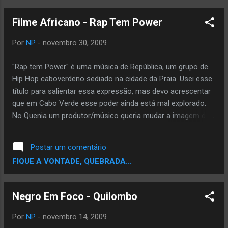
Filme Africano - Rap Tem Power
Por
NP
-
novembro 30, 2009
"Rap tem Power" é uma música de República, um grupo de
Hip Hop caboverdeno sediado na cidade da Praia. Usei esse
título para salientar essa expressão, mas devo acrescentar
que em Cabo Verde esse poder ainda está mal explorado.
No Quenia um produtor/músico queria mudar a imagem de
África, fazer um upgrade (actualização) do retrato que
passa do nosso continente, afastando da violência, guerra,
Postar um comentário
fome, doença. África é mais do que isso, África mudou.
FIQUE A VONTADE, QUEBRADA...
Para relançar a imagem urbana de África, pouco explorada
nos media internacionais e locais, e realçar os aspectos
positivos, humanos e urbanos do continente negro, a
Negro Em Foco - Quilombo
"Emerge Media Film" mergulhou nessa missão de trazer
essa nova vibração das urbes africanas, usando a maior
Por
NP
-
novembro 14, 2009
cultura urbana mundial - Hip Hop - Michael Wanguhu,