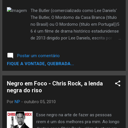
(Washington) de um fazendeiro cruel
(DiCaprio). O filme recebeu críticas muito
The Butler (comercializado como Lee Daniels'
positivas dos críticos e foi nomeado para
The Butler, O Mordomo da Casa Branca (título
cinco prêmios no Oscar 2013, incluindo
no Brasil) ou O Mordomo (título em Portugal))5
Melhor Filme. Christoph Waltz recebeu
6 é um filme de drama histórico estadunidense
vários prêmios por sua atuação, e ganhou o
de 2013 dirigido por Lee Daniels, escrita por
Globo de Ouro, BAFTA e seu segundo Oscar
Danny Strong, e apresentando um conjunto de
de Melhor Ator Coadjuvante. Seu primeiro
elenco. Livremente baseado na real vida de
Postar um comentário
Oscar foi para outro filme de Tarantino de
Eugene Allen, o filme é estrelado por Forest
FIQUE A VONTADE, QUEBRADA...
2009, Inglourious Basterds, poucos ato...
Whitaker como Cecil Gaines, um afro-
americano que testemunha eventos notáveis ​​
do século 20, durante o seu mandato de 34
Negro em Foco - Chris Rock, a lenda
anos servindo como mordomo da Casa
negra do riso
Branca. Foi o último filme produzido por Laura
Ziskin, que morreu em 2011. O filme foi lançado
Por
NP
-
outubro 05, 2010
nos cinemas pela The Weinstein Company em
16 de agosto de 2013 para críticas em sua
Esse negro na arte de fazer as pessoas
maioria positivas.1 e foi um sucesso de
rirem é um dos melhores pra mim. Ao longo
bilheteria, arrecadando mais de US$145 milhões