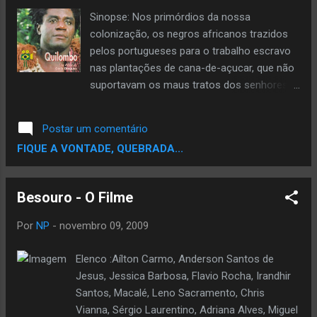
produtor/director, dirigiu este filme "Hip Hop Colony" que dá
Sinopse: Nos primórdios da nossa
ao Quenia, mais concretamente aos seus artistas a
colonização, os negros africanos trazidos
oportunidade de, atraves do Hip Hop, construir essa imagem
pelos portugueses para o trabalho escravo
"nova" do co...
nas plantações de cana-de-açucar, que não
suportavam os maus tratos dos senhores,
fugiam para o interior do país e se
organizavam em comunidades. A mais
Postar um comentário
famosa dessas comunidades foi a do
FIQUE A VONTADE, QUEBRADA...
Quilombo dos Palmares, cuja história é
contada neste filme. Nesse quilombo não
havia somente negros fujitivos. A eles se
Besouro - O Filme
juntaram também índios e brancos que eram
perseguidos ou estavam insatisfeitos com a
Por
NP
-
novembro 09, 2009
vida que levavam na Colônia. Ganga Zumba(
Toni Tornado) é o lider, o rei dessa
Elenco :Aílton Carmo, Anderson Santos de
comunidade. Dandara (Zezé Motta) é sua
Jesus, Jessica Barbosa, Flavio Rocha, Irandhir
mulher, Zumbi (Antonio Pompeo) é seu
Santos, Macalé, Leno Sacramento, Chris
sucessor, morto em 20 de Novembro 1695.
Vianna, Sérgio Laurentino, Adriana Alves, Miguel