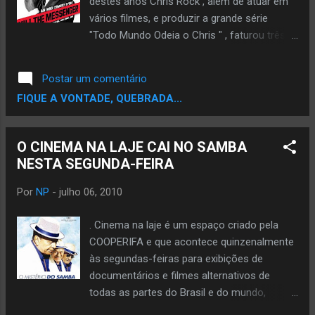
destes anos Chris Rock , além de atuar em
de dólares em todo o mundo contra um
vários filmes, e produzir a grande série
orçamento de US$30 milhões. ALGUMAS
"Todo Mundo Odeia o Chris " , faturou três
FOTOS DE CENAS DO FILME ESTA HISTORIA
vezes o Emmy Awards . "Chris Rock: Matar o
FOI INSPIRADA NESTE HOMEM..
mensageiro " , foi filmado em diferentes
Postar um comentário
lugares como na África do Sul ,na Cidade do
FIQUE A VONTADE, QUEBRADA...
Carnaval do Casino, em Nova York no Apollo
Theater e no Carling Apollo Hammersmith,
em Londres. Vale a pena assitir, se você
O CINEMA NA LAJE CAI NO SAMBA
está triste se prepare,se está alegre irá
NESTA SEGUNDA-FEIRA
morrer de rir. Tempo de Duração: 79 min Ano
de Lançamento: 2008 Qualidade: DVDRip
Por
NP
-
julho 06, 2010
Formato: Rmvb Áudio: Inglês Legenda:
Português Tamanho: 270 mb Blog do
. Cinema na laje é um espaço criado pela
Leopac
COOPERIFA e que acontece quinzenalmente
às segundas-feiras para exibições de
documentários e filmes alternativos de
todas as partes do Brasil e do mundo,
exibidos gratuitamente para a comunidade.