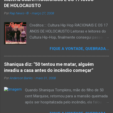
i
o
DE HOLOCAUSTO
Por
Rap News--®
-
março 27, 2008
Creditos:::: Cultura Hip Hop RACIONAIS E OS 17
ANOS DE HOLOCAUSTO Leitoras e leitores do
Cultura Hip-Hop, finalmente consegui passar
para o disco rígido do computador um texto
FIQUE A VONTADE, QUEBRADA...
que há muito tempo vinha maturando: uma
espécie de "ensaio-tributo" ao disco mais
importante do rap brasileiro, que completará 17
Shaniqua diz: "50 tentou me matar, alguém
anos agora em 2008. Falo de "Holocausto
invadiu a casa antes do incêndio começar"
Urbano", do grupo paulistano Racionais MC's.
Por
Anderson Banks
-
maio 31, 2008
Como de costume, uma pequena digressão. É
muito disseminada em nosso país a crença de
Quando Shaniqua Tompkins, mãe do filho de 50
que o brasileiro não tem memória. Fala-se
cent Marquise, retornou para a mansão queimada
muito por aí que não cultuamos nossos
após ser hospitalizada pelo incêndio, ela falou
antepassados nem nossa rica história
com os repórteres. Tompkins fez várias
sociocultural. No que diz respeito ao hip-hop,