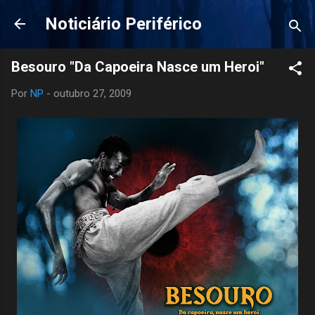
Pular para o conteúdo principal
Noticiário Periférico
Besouro "Da Capoeira Nasce um Heroi"
Por
NP
-
outubro 27, 2009