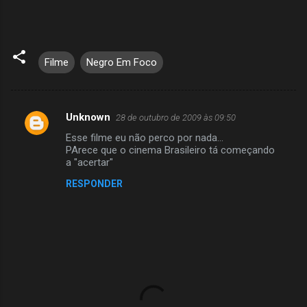
Filme
Negro Em Foco
Unknown
28 de outubro de 2009 às 09:50
C
Esse filme eu não perco por nada...
o
PArece que o cinema Brasileiro tá começando
m
a "acertar"
e
RESPONDER
n
t
á
r
i
o