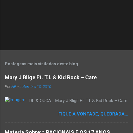
s
P
o
s
t
Postagens mais visitadas deste blog
a
r
Mary J Blige Ft. T.I. & Kid Rock – Care
u
m
Por
NP
-
setembro 10, 2010
c
o
DL & OUÇA - Mary J Blige Ft. T.I. & Kid Rock – Care
m
e
n
FIQUE A VONTADE, QUEBRADA...
t
á
r
Materia Sobre:::.RACIONAIS E OS 17 ANOS