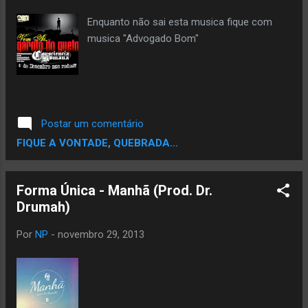
Rezo Por Nós com previsão de lançamento
em 2014. O MC King Duplo Impacto
Enquanto não sai esta musica fique com
também de Guarulhos mostrará para a
musica "Advogado Bom"
moçada presente um pouco do seu rap
gospel ao lado do gaúcho Juliano Rimador
que também é adepto ao estilo e
representa o rap local, enquanto os DJs Big
MC Tche ...
Postar um comentário
FIQUE A VONTADE, QUEBRADA...
Forma Única - Manhã (Prod. Dr.
Drumah)
Por
NP
-
novembro 29, 2013