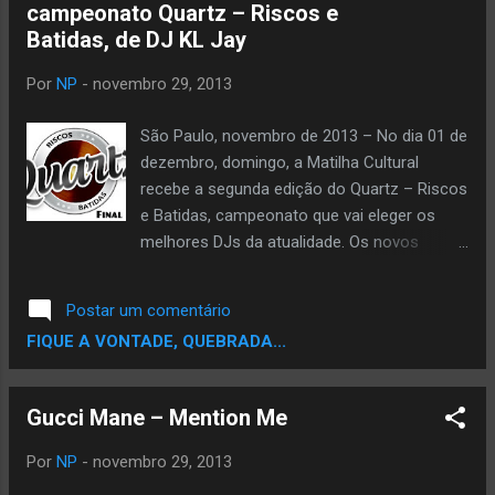
campeonato Quartz – Riscos e
Batidas, de DJ KL Jay
Por
NP
-
novembro 29, 2013
São Paulo, novembro de 2013 – No dia 01 de
dezembro, domingo, a Matilha Cultural
recebe a segunda edição do Quartz – Riscos
e Batidas, campeonato que vai eleger os
melhores DJs da atualidade. Os novos
talentos serão julgados pelas suas
performances nas categorias técnica,
Postar um comentário
sensibilidade musical, criatividade e
FIQUE A VONTADE, QUEBRADA...
performance. Nesta edição foram feitas
uma seletiva, duas semifinais e foram
selecionados para a final os DJs: Abade,
Gucci Mane – Mention Me
Basim, Bull Dog, Erick Jay, Fabinho Bw, Gio
Marx, Nasga, Rodrigo e Soneca. Serão cinco
Por
NP
-
novembro 29, 2013
finalistas selecionados pelos juízes DJ King