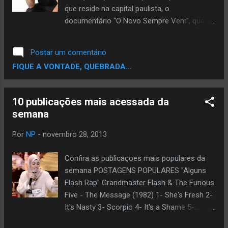
que reside na capital paulista, o
documentário “O Novo Sempre Vem”, que
trata-se de uma ideia de juntar todo o
material possível referente ao processo de
Postar um comentário
criação do seu novo álbum. Dirigido e
FIQUE A VONTADE, QUEBRADA...
produzido por Nildo Silva, o vídeo conta com
depoimentos de artistas e profissionais
ligados diretamente com o trabalho,
10 publicações mais acessada da
inclusive de nomes consagrados do rap
semana
nacional, como GOG e Kaskão - Trilha
$onora do Gueto, que também participam do
Por
NP
-
novembro 28, 2013
novo CD de Lindomar, além de Dexter, Kiko
Santana, Dugueto Shabazz e Gaspar -
Confira as publicaçoes mais populares da
Z’África Brasil. “O Novo Sempre Vem”, o 2°
semana POSTAGENS POPULARES "Alguns
álbum de Lindomar 3L, será lançado em
Flash Rap" Grandmaster Flash & The Furious
breve, pela gravadora WML Records.
Five - The Message (1982) 1- She's Fresh 2-
Assista o vídeo:
It's Nasty 3- Scorpio 4- It's a Shame 5-...
Rapper Islâmica causa sensação na TV do