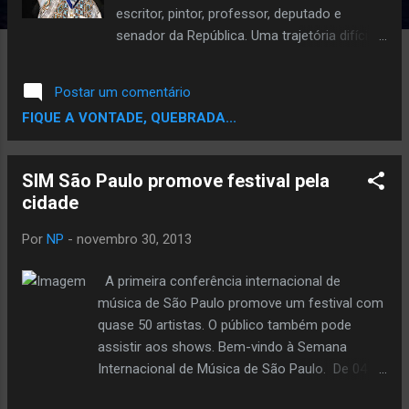
escritor, pintor, professor, deputado e
senador da República. Uma trajetória difícil
durante a ditadura militar, atuando em várias
frentes de luta. O documentário "Abdias
Postar um comentário
Nascimento" reúne as histórias contadas no
FIQUE A VONTADE, QUEBRADA...
último depoimento gravado por ele. O filme
produzido por Fernando Brito é uma
realização da TV Câmara.
SIM São Paulo promove festival pela
cidade
Por
NP
-
novembro 30, 2013
A primeira conferência internacional de
música de São Paulo promove um festival com
quase 50 artistas. O público também pode
assistir aos shows. Bem-vindo à Semana
Internacional de Música de São Paulo. De 04 a
08 de dezembro, a cidade mais cosmopolita e