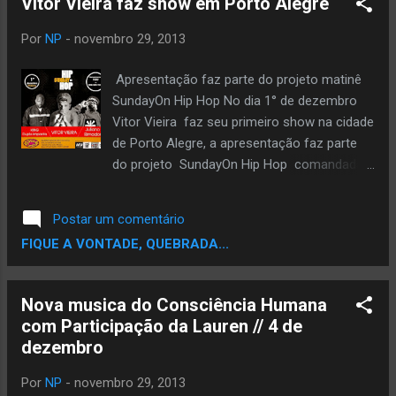
Vitor Vieira faz show em Porto Alegre
produzidos por produtores locais. A primeira
faixa promocional intitula-se “De Pés
Por
NP
-
novembro 29, 2013
Descalços” e conta com a participação de
Niclas Leman , cujo beat foi produzido por
Apresentação faz parte do projeto matinê
Sangrento Cerebral. DOWNLOAD
SundayOn Hip Hop No dia 1° de dezembro
Vitor Vieira faz seu primeiro show na cidade
de Porto Alegre, a apresentação faz parte
do projeto SundayOn Hip Hop comandada
pelos produtores Maurício Roots e Amarelo
Quatro Sete Zerono Divina Comédia. A noite
Postar um comentário
de domingo, liberada para menores de 18
FIQUE A VONTADE, QUEBRADA...
anos contará com a presença do MC de
Guarulhos / SP que acaba de lançar o single
Faça Acontecer e de representar o Brasil no
Nova musica do Consciência Humana
super festival americano A3C em Atlanta.
com Participação da Lauren // 4 de
Na ocasião Vitor mostra o repertório do seu
dezembro
primeiro disco É Só o Começo e uma prévia
do seu próximo trabalho ainda inédito Eu
Por
NP
-
novembro 29, 2013