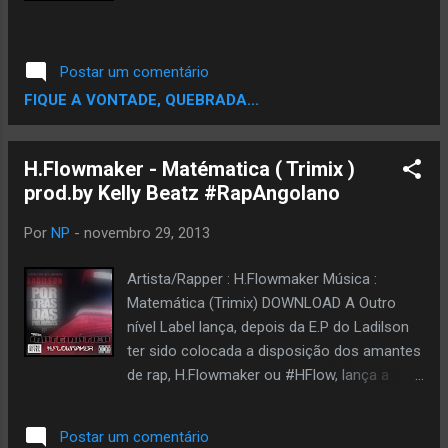
Postar um comentário
FIQUE A VONTADE, QUEBRADA...
H.Flowmaker - Matématica ( Trimix )
prod.by Kelly Beatz‏ #RapAngolano
Por
NP
-
novembro 29, 2013
Artista/Rapper : H.Flowmaker Música :
Matemática (Trimix) DOWNLOAD A Outro
nível Label lança, depois da E.P do Ladilson
ter sido colocada a disposição dos amantes
de rap, H.Flowmaker ou #HFlow, lança a
faixa Matemática como sendo um trimix
official e faz parte do projecto do mesmo
Postar um comentário
intitulado '' Eu venho da Samba '' que já