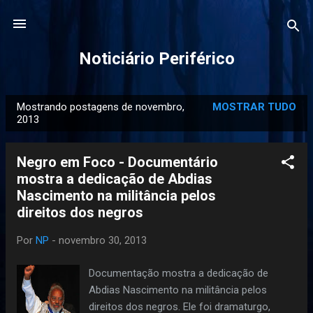
Pular para o conteúdo principal
Noticiário Periférico
Mostrando postagens de novembro,
MOSTRAR TUDO
P
2013
o
s
Negro em Foco - Documentário
t
mostra a dedicação de Abdias
a
Nascimento na militância pelos
g
direitos dos negros
e
Por
NP
-
novembro 30, 2013
n
s
Documentação mostra a dedicação de
Abdias Nascimento na militância pelos
direitos dos negros. Ele foi dramaturgo,