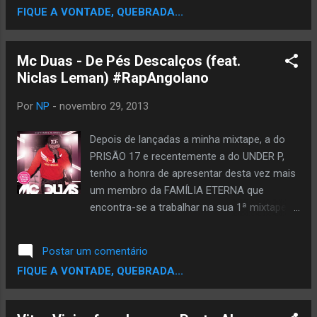
FIQUE A VONTADE, QUEBRADA...
encontra-se disponível nos blogs de Hip
hop/rap lusófunos com o link supracitado
DOWNLOAD Esta faixa vem de uma forma
Mc Duas - De Pés Descalços (feat.
#matemática colocar os pensamentos e
Niclas Leman) #RapAngolano
opiniões do Rapper sobre a sociedade
Angolana, o que o rodeia, as suas metas e
Por
NP
-
novembro 29, 2013
objectivos a alcançar Faixa que contém
uma abordagem subjectiva e implícita sobre
Depois de lançadas a minha mixtape, a do
a realidade em angola onde o culto por
PRISÃO 17 e recentemente a do UNDER P,
vezes passa por inculto por ter oculto as
tenho a honra de apresentar desta vez mais
suas opiniões .
um membro da FAMÍLIA ETERNA que
encontra-se a trabalhar na sua 1ª mixtape
intitulada "Chave Do Tempo". A mesma está
a ser maioritariamente gravada no “Kuarto”
Postar um comentário
da Ur-Yó Produções no Lobito e terá a
FIQUE A VONTADE, QUEBRADA...
participação dos seus manos da FAMÍLIA
ETERNA e de outros MC’s locais. Quanto
aos instrumentais, estes serão inteiramente