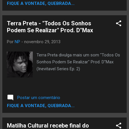
FIQUE A VONTADE, QUEBRADA...
acompanhada do coral, é um momento
histórico na trajetória de 18 anos do
Z’África. O concerto será realizado neste fim
Terra Preta - "Todos Os Sonhos
de semana, dia 30, sábado, às 21h, e
Podem Se Realizar" Prod. D"Max
domingo, dia 1º, às 19h, no Auditório
Ibirapuera. A entrada é gratuita. O Z’África
Por
NP
-
novembro 29, 2013
compôs rimas exclusivas para inserir numa
releitura da canção “A Felicidade”, um
Terra Preta divulga mais um som "Todos Os
clássico do poetinha. Também no encontro
Sonhos Podem Se Realizar" Prod. D"Max
com a nova geração de instrumentistas
(Inevitavel Series Ep. 2)
formada pela Escola do Auditório será
apresentado o single “O Rap é Grande” do
próximo CD do grupo e um pot-pourri
com uma releitura da música “Ajo”, de
Postar um comentário
Peter King, da Nigéria, com um mix entre as
FIQUE A VONTADE, QUEBRADA...
letras do Z’África “Eu não vi nad...
Matilha Cultural recebe final do