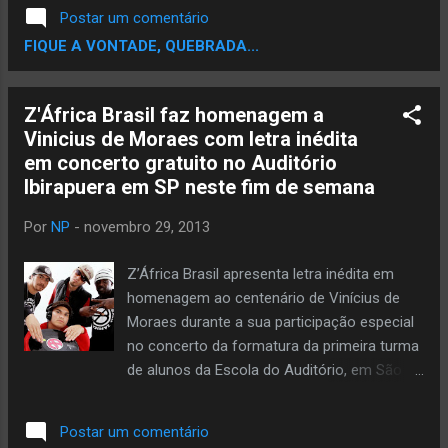
geradora de tendência da América Latina será a
Postar um comentário
capital mundial da música, onde profissionais e
FIQUE A VONTADE, QUEBRADA...
artistas do mundo todo se encontrarão. É o
SIM São Paulo, um evento que nasce no hub
cultural do Brasil e traz o formato do MaMA
Z'África Brasil faz homenagem a
de Paris. O foco é o desenvolvimento do novo
Vinicius de Moraes com letra inédita
MERCADO da música. Os interessados em
em concerto gratuito no Auditório
informação, discussão e networking já estão
Ibirapuera em SP neste fim de semana
adquirindo seus pro-badge, a credencial
profissional. Em paralelo às atividades
Por
NP
-
novembro 29, 2013
mercadológicas, o SIM promove um festival
com shows de artistas nacionais e
Z’África Brasil apresenta letra inédita em
internacionais. Os fãs e o público interessado
homenagem ao centenário de Vinícius de
em descobrir novos nomes que estão prontos
Moraes durante a sua participação especial
para ganhar o mundo podem adquirir ingressos
no concerto da formatura da primeira turma
para todos os shows e a preços acessíveis. Os
de alunos da Escola do Auditório, em São
c...
Paulo. O encontro do hip-hop com os jovens
músicos da Orquestra Brasileira do Auditório
Postar um comentário
(Oba) e com a Orquestra Furiosa,