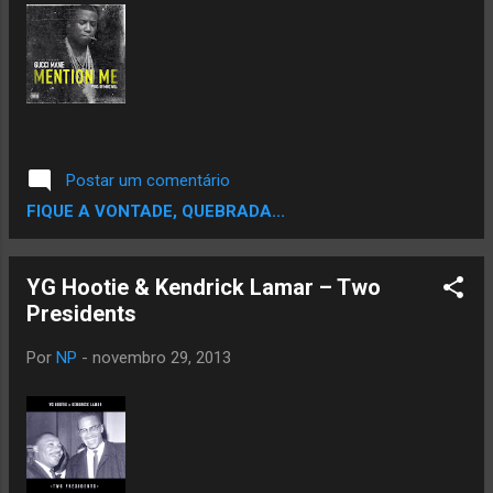
e DJ Ninja. Os vencedores levarão para casa
um par de toca discos, um Macbook Pró,
fones de ouvido Techinics, agulhas e shells.
O idealizador e anfitrião do projeto é o DJ KL
Jay, com 25 anos de carreira dedicados a
arte do toca discos. Além disso, no dia 02
de dezembro, segunda-feira, acontecerá a
Postar um comentário
oficina de discotecagem com os DJs KL Jay,
FIQUE A VONTADE, QUEBRADA...
RM e Erick Jay e os cinco vencedores do
Quartz – Riscos e Batidas 2013, com uma
DJ sessi...
YG Hootie & Kendrick Lamar – Two
Presidents
Por
NP
-
novembro 29, 2013