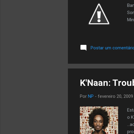
Ban
Som
Min
Postar um comentári
K'Naan: Trou
Por
NP
-
fevereiro 20, 2009
Est
o K
...
pro