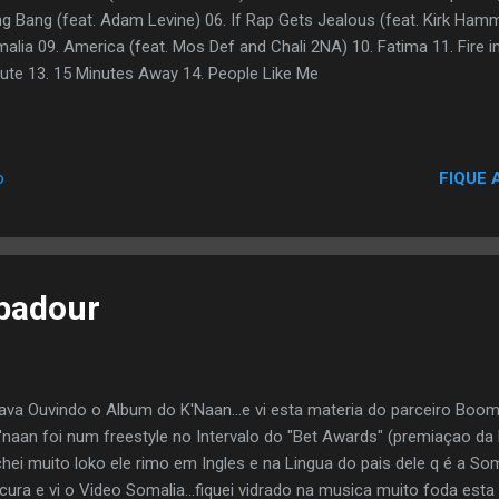
g Bang (feat. Adam Levine) 06. If Rap Gets Jealous (feat. Kirk Hamme
alia 09. America (feat. Mos Def and Chali 2NA) 10. Fatima 11. Fire i
ute 13. 15 Minutes Away 14. People Like Me
FIQUE 
o
badour
ava Ouvindo o Album do K'Naan...e vi esta materia do parceiro Boom 
'naan foi num freestyle no Intervalo do "Bet Awards" (premiaçao d
achei muito loko ele rimo em Ingles e na Lingua do pais dele q é a Som
cura e vi o Video Somalia...fiquei vidrado na musica muito foda esta