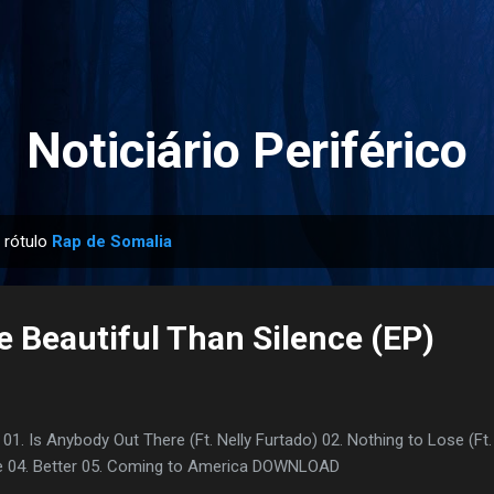
Pular para o conteúdo principal
Noticiário Periférico
 rótulo
Rap de Somalia
e Beautiful Than Silence (EP)
1. Is Anybody Out There (Ft. Nelly Furtado) 02. Nothing to Lose (Ft.
e 04. Better 05. Coming to America DOWNLOAD