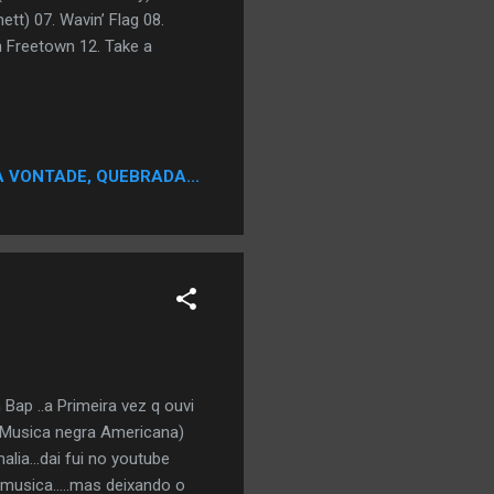
tt) 07. Wavin’ Flag 08.
n Freetown 12. Take a
A VONTADE, QUEBRADA...
Bap ..a Primeira vez q ouvi
a Musica negra Americana)
alia...dai fui no youtube
 musica.....mas deixando o