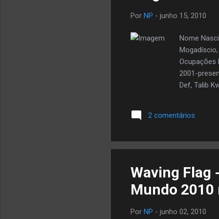
Por
NP
-
junho 15, 2010
Nome Nascim
Mogadíscio,
Ocupações M
2001-presen
Def, Talib K
Amadou & Ma
Nascido na S
2 comentários
Somali, ini
, Haji Moham
somali. Ele 
Waving Flag 
Mundo 2010 
Por
NP
-
junho 02, 2010