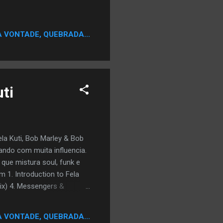
A VONTADE, QUEBRADA...
ti
la Kuti, Bob Marley & Bob
iando com muita influencia.
que mistura soul, funk e
 1. Introduction to Fela
ix) 4. Messengers &
e) 7. Got My Dream
rs Remix) (Ft. Bajah) 10.
A VONTADE, QUEBRADA...
e (Outro) Download Aqui