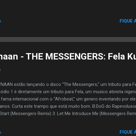
FIQUE 
o
’naan - THE MESSENGERS: Fela Ku
9
K’NAAN estão lançando o disco “The Messengers,” um tributo para Fe
sódio 1 é diretamente um tributo para Fela, um musico ativista niger
 fama internacional com o “Afrobeat,” um genero inventando por ele 
icanos. Curta este trampo que está muito bom. B.DoG do Rapevolusom
’s Start (Messengers Remix) 3. Let Me Introduce Me (Messengers Rem
terludes) 5. Ololufe Mi (Messengers Remix) 6. Who is Fela (Interlud
 Remix) 8. The Story Of Fela (Open & Close) 9. Gentleman (Messenge
FIQUE 
o
Of Africa (Interlude) 11. Africa (Messengers Remix) 12. Africa Unit