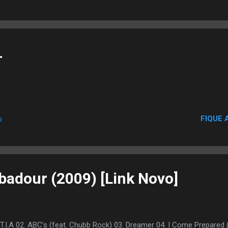
.
FIQUE 
o
badour (2009) [Link Novo]
 T.I.A 02. ABC’s (feat. Chubb Rock) 03. Dreamer 04. I Come Prepared 