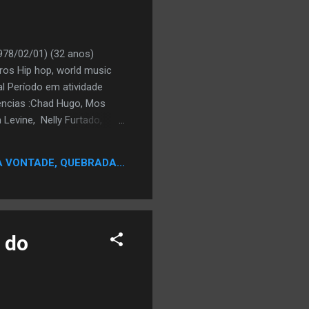
78/02/01) (32 anos)
ros Hip hop, world music
l Período em atividade
encias :Chad Hugo, Mos
 Levine, Nelly Furtado,
bsite www.knaanmusic.com
durante a Guerra Civil
A VONTADE, QUEBRADA...
a Somália. O avô do K'naan
ca "viajante" no idioma
 do