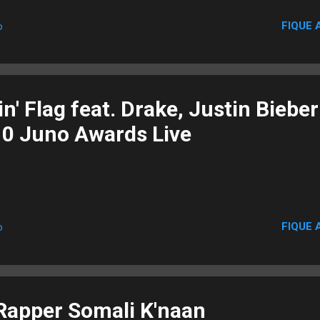
FIQUE 
o
n' Flag feat. Drake, Justin Bieber
0 Juno Awards Live
FIQUE 
o
 Rapper Somali K'naan