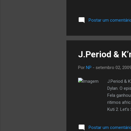
Postar um comentári
J.Period & K
Por
NP
-
setembro 02, 200
J.Period & 
Dylan. O epi
Fela ganhou
ritimos afr
Kuti 2. Let
Prophets (In
(Messengers
Postar um comentári
Perceptions 