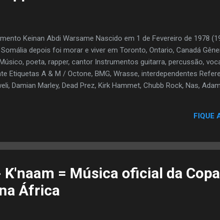
ento Keinan Abdi Warsame Nascido em 1 de Fevereiro de 1978 (19
 Somália depois foi morar e viver em Toronto, Ontario, Canadá Gêne
úsico, poeta, rapper, cantor Instrumentos guitarra, percussão, voca
te Etiquetas A & M / Octone, BMG, Wrasse, interdependentes Refer
weli, Damian Marley, Dead Prez, Kirk Hammet, Chubb Rock, Nas, Adam
riam, Wale, will.i.am, David Guetta, David Bisbal, Nancy Ajram We
omália [3], K'naan passou sua infância em Mogadishu [4] e viveu lá 
FIQUE 
ciada em 1991. Seu tio, Magool, foi um dos cantores mais famosos d
mad, era um poeta. Ele é muçulmano, [5] e seu nome, Keinan, signifi
passou os primeiros anos de sua vida ouvindo os ...
- K'naam = Música oficial da Copa
na África