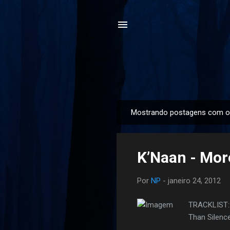
Mostrando postagens com o
P
o
s
K’Naan - Mor
t
a
Por
NP
-
janeiro 24, 2012
g
e
TRACKLIST: 0
n
Than Silenc
s