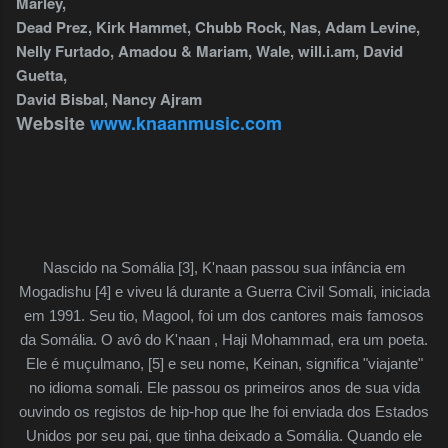
Marley,
Dead Prez, Kirk Hammet, Chubb Rock, Nas, Adam Levine,
Nelly Furtado, Amadou & Mariam, Wale, will.i.am, David
Guetta,
David Bisbal, Nancy Ajram
Website
www.knaanmusic.com
Nascido na Somália [3], K'naan passou sua infância em
Mogadishu [4] e viveu lá durante a Guerra Civil Somali, iniciada
em 1991. Seu tio, Magool, foi um dos cantores mais famosos
da Somália. O avô do K'naan , Haji Mohammad, era um poeta.
Ele é muçulmano, [5] e seu nome, Keinan, significa "viajante"
no idioma somali. Ele passou os primeiros anos de sua vida
ouvindo os registos de hip-hop que lhe foi enviada dos Estados
Unidos por seu pai, que tinha deixado a Somália. Quando ele