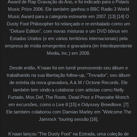
Award de Rap Gravação do Ano, e foi indicado para o Polaris
Music Prize 2006. Ele também ganhou o BBC Radio 3 World
Music Award para a categoria estreante em 2007. [13] [14] O
Dusty Foot Philosopher foi relançado e re-embalado como um
"Deluxe Edition", com novas misturas e um DVD bônus em
Estados Unidos (e em vários territórios internacionais) pela
empresa de mídia emergentes e gravadora (im Interdependente
Media, Inc.) em 2008.
Desde então, K'naan foi em turnê promovendo seu álbum e
trabalhando na sua libertação follow-up, "Trovador", seu álbum
de estréia da nova gravadora, A & M / Octone Records. Ele
também tem vindo a colaborar com artistas como Nelly
Furtado, Mos Def, The Roots, Dead Prez e Pharoahe Monch
em excursões, como o Live 8 [15] e Odyssey Breedlove. [7]
Ele também colaborou com Damian Marley em "Welcome The
Jamrock "touring sessão [16].
K'naan lançou "The Dusty Foot" na Estrada, uma coleção de