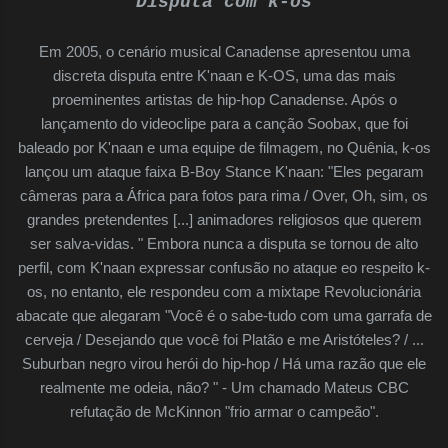
Disputa com k-os
Em 2005, o cenário musical Canadense apresentou uma
discreta disputa entre K'naan e K-OS, uma das mais
proeminentes artistas de hip-hop Canadense. Após o
lançamento do videoclipe para a canção Soobax, que foi
baleado por K'naan e uma equipe de filmagem, no Quênia, k-os
lançou um ataque faixa B-Boy Stance K'naan: "Eles pegaram
câmeras para a África para fotos para rima / Over, Oh, sim, os
grandes pretendentes [...] animadores religiosos que querem
ser salva-vidas. " Embora nunca a disputa se tornou de alto
perfil, com K'naan expressar confusão no ataque eo respeito k-
os, no entanto, ele respondeu com a mixtape Revolucionária
abacate que alegaram "Você é o sabe-tudo com uma garrafa de
cerveja / Desejando que você foi Platão e me Aristóteles? / ...
Suburban negro virou herói do hip-hop / Há uma razão que ele
realmente me odeia, não? " - Um chamado Mateus CBC
refutação de McKinnon "frio armar o campeão".