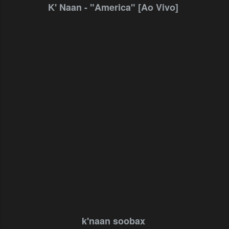
K' Naan - "America" [Ao Vivo]
k'naan soobax