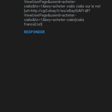
s
ViewUserPage&userid=acheter-
cialis&hc=1&key=acheter-cialis cialis sur le net
[url=http://cgi3.ebay.fr/ws/eBayISAPI.dll?
ViewUserPage&userid=acheter-
cialis&hc=1&key=acheter-cialis]cialis
france[/url]
RESPONDER