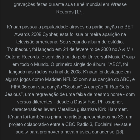
gravações feitas durante sua turnê mundial em Wrasse
Records [17].
K'naan passou a popularidade através da participação no BET
Awards 2008 Cypher, esta foi sua primeira aparição na
televisão americana. Seu segundo álbum de estúdio,
Troubadour, foi lançado em 24 de fevereiro de 2009 no A & M /
Octone Records, e será distribuído pela Universal Music Group
em todo o Mundo. O primeiro single do álbum, "ABC", foi
lançado nas rádios no final de 2008. K'naan foi destaque em
alguns jogos como Madden NFL 09 com sua canção do ABC, e
FIFA 06 com sua canção "Soobax". A canção "If Rap Gets
Jealous", uma regravação de uma faixa de mesmo nome - com
versos diferentes - desde a Dusty Foot Philosopher,
características levam Metallica guitarrista Kirk Hammett.
K'naan foi também o primeiro artista apresentados no X3, um
projeto colaborativo entre a CBC Radio 3, Exclaim! revista e
aux.tv para promover a nova música canadense [18].