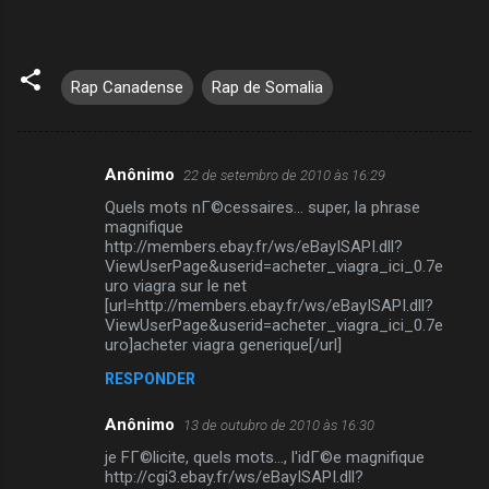
Rap Canadense
Rap de Somalia
Anônimo
22 de setembro de 2010 às 16:29
C
Quels mots nГ©cessaires... super, la phrase
o
magnifique
m
http://members.ebay.fr/ws/eBayISAPI.dll?
ViewUserPage&userid=acheter_viagra_ici_0.7e
e
uro viagra sur le net
[url=http://members.ebay.fr/ws/eBayISAPI.dll?
n
ViewUserPage&userid=acheter_viagra_ici_0.7e
t
uro]acheter viagra generique[/url]
á
RESPONDER
r
Anônimo
13 de outubro de 2010 às 16:30
i
je FГ©licite, quels mots..., l'idГ©e magnifique
o
http://cgi3.ebay.fr/ws/eBayISAPI.dll?