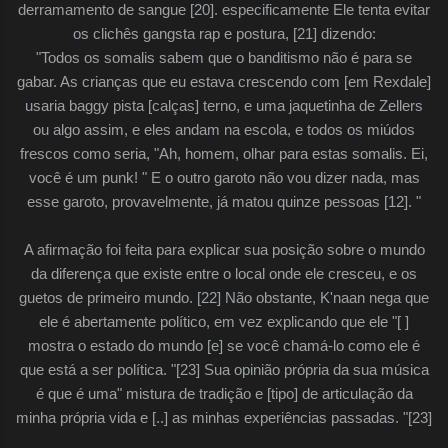
derramamento de sangue [20]. especificamente Ele tenta evitar
os clichês gangsta rap e postura, [21] dizendo:
"Todos os somalis sabem que o banditismo não é para se
gabar. As crianças que eu estava crescendo com [em Rexdale]
usaria baggy pista [calças] terno, e uma jaquetinha de Zellers
ou algo assim, e eles andam na escola, e todos os miúdos
frescos como seria, "Ah, homem, olhar para estas somalis. Ei,
você é um punk! " E o outro garoto não vou dizer nada, mas
esse garoto, provavelmente, já matou quinze pessoas [12]. "
A afirmação foi feita para explicar sua posição sobre o mundo
da diferença que existe entre o local onde ele cresceu, e os
guetos de primeiro mundo. [22] Não obstante, K'naan nega que
ele é abertamente político, em vez explicando que ele "[ ]
mostra o estado do mundo [e] se você chamá-lo como ele é
que está a ser política. "[23] Sua opinião própria da sua música
é que é uma" mistura de tradição e [tipo] de articulação da
minha própria vida e [..] as minhas experiências passadas. "[23]