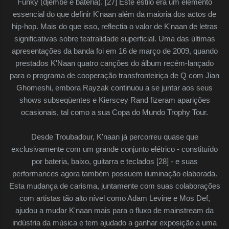
Funky (djembe e bateria). [27] Este estilo era um elemento
essencial do que definir K'naan além da maioria dos actos de
hip-hop. Mais do que isso, reflectia o valor de K'naan de letras
significativas sobre teatralidade superficial. Uma das últimas
apresentações da banda foi em 16 de março de 2009, quando
prestados K'Naan quatro canções do álbum recém-lançado
para o programa de cooperação transfronteiriça de Q com Jian
Ghomeshi, embora Rayzak continuou a se juntar aos seus
shows subseqüentes e Kierscey Rand fizeram aparições
ocasionais, tal como a sua Copa do Mundo Trophy Tour.
Desde Troubadour, K'naan já percorreu quase que
exclusivamente com um grande conjunto elétrico - constituído
por bateria, baixo, guitarra e teclados [28] - e suas
performances agora também possuem iluminação elaborada.
Esta mudança de carisma, juntamente com suas colaborações
com artistas tão alto nível como Adam Levine e Mos Def,
ajudou a mudar K'naan mais para o fluxo de mainstream da
indústria da música e tem ajudado a ganhar exposição a uma