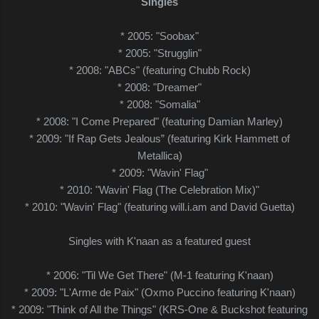
Singles
* 2005: "Soobax"
* 2005: "Strugglin"
* 2008: "ABCs" (featuring Chubb Rock)
* 2008: "Dreamer"
* 2008: "Somalia"
* 2008: "I Come Prepared" (featuring Damian Marley)
* 2009: "If Rap Gets Jealous” (featuring Kirk Hammett of
Metallica)
* 2009: "Wavin' Flag"
* 2010: "Wavin' Flag (The Celebration Mix)"
* 2010: "Wavin' Flag" (featuring will.i.am and David Guetta)
Singles with K'naan as a featured guest
* 2006: "Til We Get There" (M-1 featuring K'naan)
* 2009: "L'Arme de Paix" (Oxmo Puccino featuring K'naan)
* 2009: "Think of All the Things" (KRS-One & Buckshot featuring