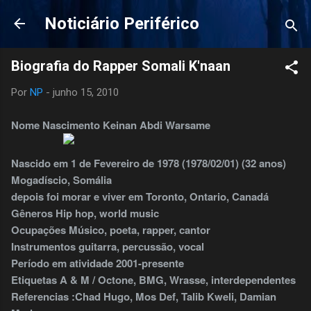
Pular para o conteúdo principal
Noticiário Periférico
Biografia do Rapper Somali K'naan
Por
NP
-
junho 15, 2010
Nome Nascimento Keinan Abdi Warsame
Nascido em 1 de Fevereiro de 1978 (1978/02/01) (32 anos)
Mogadíscio, Somália
depois foi morar e viver em Toronto, Ontario, Canadá
Gêneros Hip hop, world music
Ocupações Músico, poeta, rapper, cantor
Instrumentos guitarra, percussão, vocal
Período em atividade 2001-presente
Etiquetas A & M / Octone, BMG, Wrasse, interdependentes
Referencias :Chad Hugo, Mos Def, Talib Kweli, Damian