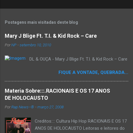
P
o
s
t
Postagens mais visitadas deste blog
a
r
Mary J Blige Ft. T.I. & Kid Rock – Care
u
m
Por
NP
-
setembro 10, 2010
c
o
DL & OUÇA - Mary J Blige Ft. T.I. & Kid Rock – Care
m
e
n
FIQUE A VONTADE, QUEBRADA...
t
á
r
Materia Sobre:::.RACIONAIS E OS 17 ANOS
i
o
DE HOLOCAUSTO
Por
Rap News--®
-
março 27, 2008
Creditos:::: Cultura Hip Hop RACIONAIS E OS 17
ANOS DE HOLOCAUSTO Leitoras e leitores do