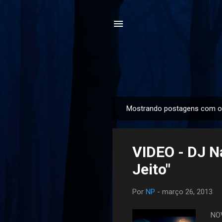
Mostrando postagens com o
P
o
s
VIDEO - DJ N
t
a
Jeito"
g
e
Por
NP
-
março 26, 2013
n
s
NO