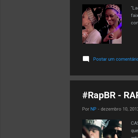
"La
fai
con
Postar um comentári
#RapBR - RAP
Por
NP
-
dezembro 10, 201
CAS
que