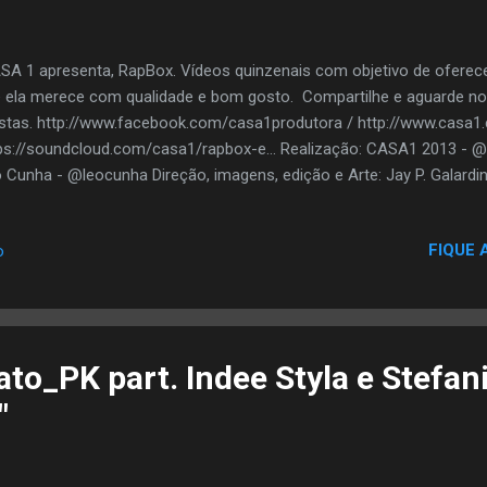
A 1 apresenta, RapBox. Vídeos quinzenais com objetivo de oferec
 ela merece com qualidade e bom gosto. Compartilhe e aguarde n
istas. http://www.facebook.com/casa1produtora / http://www.casa1.
ps://soundcloud.com/casa1/rapbox-e... Realização: CASA1 2013 - 
 Cunha - @leocunha Direção, imagens, edição e Arte: Jay P. Galard
FIQUE 
o
to_PK part. Indee Styla e Stefani
"