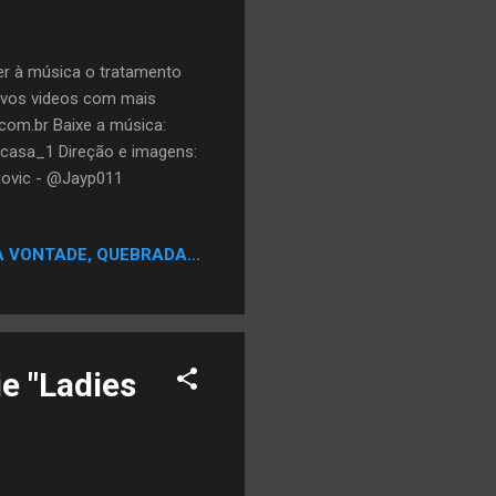
er à música o tratamento
ovos videos com mais
com.br Baixe a música:
@casa_1 Direção e imagens:
inovic - @Jayp011
A VONTADE, QUEBRADA...
e "Ladies