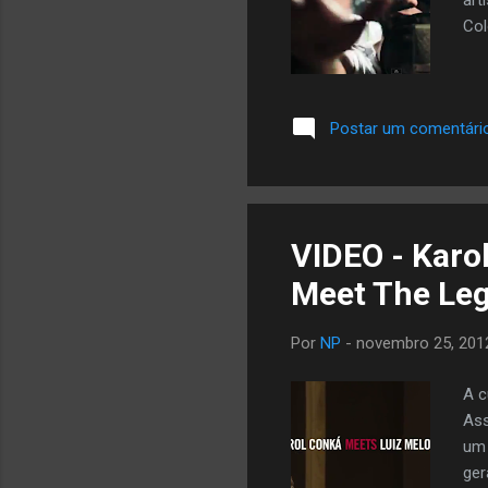
art
Col
Postar um comentári
VIDEO - Karo
Meet The Leg
Por
NP
-
novembro 25, 201
A c
Ass
um 
ger