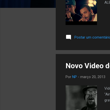
AL
Postar um comentári
Novo Video d
Por
NP
-
março 20, 2013
Vid
"Ai
gra