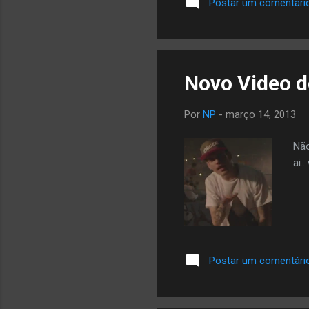
Postar um comentári
Novo Video d
Por
NP
-
março 14, 2013
Não
ai.
Postar um comentári