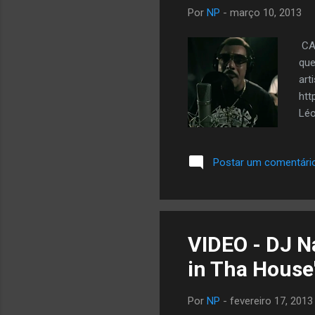
Por
NP
-
março 10, 2013
CAS
que
art
htt
Léo
Postar um comentári
VIDEO - DJ Na
in Tha House
Por
NP
-
fevereiro 17, 2013