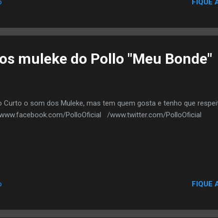
FIQUE 
o
os muleke do Pollo "Meu Bonde"
 Curto o som dos Muleke, mas tem quem gosta e tenho que respeita
. www.facebook.com/PolloOficial /www.twitter.com/PolloOficial
FIQUE 
o