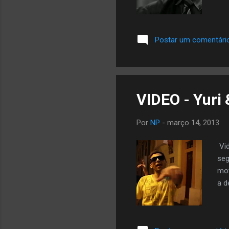
Postar um comentári
VIDEO - Yuri 
Por
NP
-
março 14, 2013
Vid
seg
mot
a d