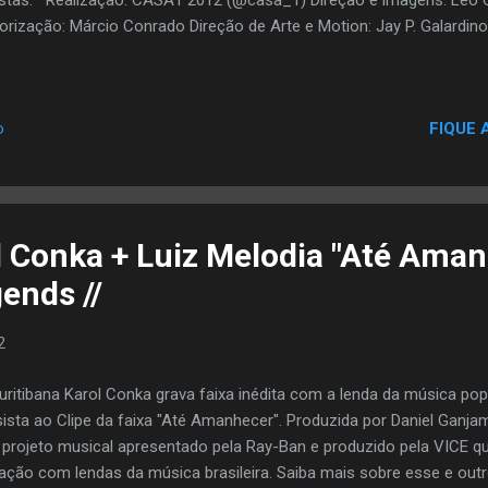
istas. Realização: CASA1 2012 (@casa_1) Direção e imagens: Léo 
orização: Márcio Conrado Direção de Arte e Motion: Jay P. Galardino
FIQUE 
o
l Conka + Luiz Melodia "Até Aman
ends //
2
uritibana Karol Conka grava faixa inédita com a lenda da música popul
ista ao Clipe da faixa "Até Amanhecer". Produzida por Daniel Ganj
projeto musical apresentado pela Ray-Ban e produzido pela VICE q
ação com lendas da música brasileira. Saiba mais sobre esse e out