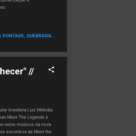
Cunha Edição e
vic
A VONTADE, QUEBRADA...
hecer" //
ar brasileira Luiz Melodia.
aman Meet The Legends é
ue reúne músicos da nova
ros encontros de Meet the